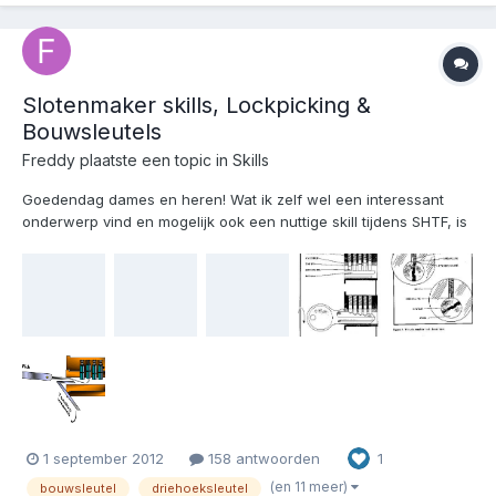
Slotenmaker skills, Lockpicking &
Bouwsleutels
Freddy
plaatste een topic in
Skills
Goedendag dames en heren! Wat ik zelf wel een interessant
onderwerp vind en mogelijk ook een nuttige skill tijdens SHTF, is
lockpicking. Oefenen sommigen van jullie hier al mee? Zelf vind
ik het best een leuke 'hobby' en kan ik ondertussen de meeste
hangsloten en fietssloten wel openen zonder s...
1 september 2012
158 antwoorden
1
(en 11 meer)
bouwsleutel
driehoeksleutel