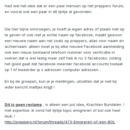
Had wel het idee dat er een paar mensen op het preppers forum,
en vooral ook een paar in dit lijntje al gevonden.
Die hier bijna omvroegen, je hoeft je eigen adres of plaats niet op
te geven of ook niet je echte naam op facebook, maakt gewoon
een nieuwe naam aan net zoals op preppers, alias voor naam en
achternaam. alleen moet je bij elke nieuwe Facebook aanmelding
ook een nieuw bestaand telefoon nummer voor verificatie in
voeren dat is wel lastig maar zelf heb ik nu 3 facebooks. zolang
het goed gaat dat facebook meerder facebook accounts toelaat
op 1 of meeerder ip s adressen computer adressen...
En bij de groepen, kun je je meldingen, uitzetten dat je niet bij
ieder bericht mailtjes krijgt !
Dit is geen reclame
, is alleen een pol idee, Krachten Bundelen. !
met expertise. ik vond het lijntje topic emigreren of bol ook heel
leuk. !
http://preppers.nl/forum/threads/473-Emigreren-of-een-BOL