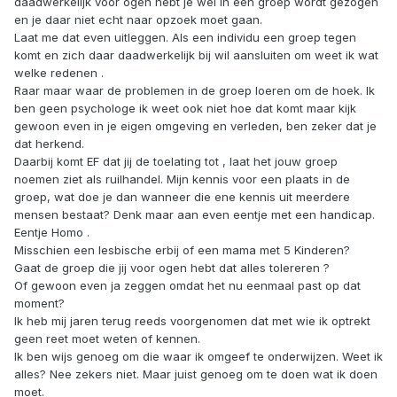
daadwerkelijk voor ogen hebt je wel in een groep wordt gezogen
en je daar niet echt naar opzoek moet gaan.
Laat me dat even uitleggen. Als een individu een groep tegen
komt en zich daar daadwerkelijk bij wil aansluiten om weet ik wat
welke redenen .
Raar maar waar de problemen in de groep loeren om de hoek. Ik
ben geen psychologe ik weet ook niet hoe dat komt maar kijk
gewoon even in je eigen omgeving en verleden, ben zeker dat je
dat herkend.
Daarbij komt EF dat jij de toelating tot , laat het jouw groep
noemen ziet als ruilhandel. Mijn kennis voor een plaats in de
groep, wat doe je dan wanneer die ene kennis uit meerdere
mensen bestaat? Denk maar aan even eentje met een handicap.
Eentje Homo .
Misschien een lesbische erbij of een mama met 5 Kinderen?
Gaat de groep die jij voor ogen hebt dat alles tolereren ?
Of gewoon even ja zeggen omdat het nu eenmaal past op dat
moment?
Ik heb mij jaren terug reeds voorgenomen dat met wie ik optrekt
geen reet moet weten of kennen.
Ik ben wijs genoeg om die waar ik omgeef te onderwijzen. Weet ik
alles? Nee zekers niet. Maar juist genoeg om te doen wat ik doen
moet.