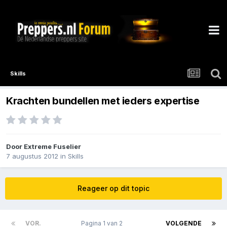
Skills
Krachten bundellen met ieders expertise
Door
Extreme Fuselier
7 augustus 2012
in
Skills
Reageer op dit topic
VOR.
Pagina 1 van 2
VOLGENDE