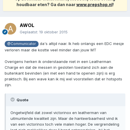
houdbaar eten? Ga dan naar
www.prepshop.nl
!
AWOL
Geplaatst:
19 oktober 2015
da's altijd naar. Ik heb onlangs een EDC mesje
@Communicator
verloren maar die kostte veel minder dan jouw MT
Overigens herken ik onderstaande niet in een Leatherman
Charge en dat de messen in gesloten toestand zich aan de
buitenkant bevinden (en met een hand te openen zijn) is erg
praktisch. Bij een wave kan ik mij wel voorstellen dat er hotspots
zijn.
Quote
Ongetwijfeld dat zowel victorinox en leatherman van
uitmuntende kwaliteit zijn. Maar de hanteerbaarheid vind ik
van een victorinox toch vele malen hoger. De vergrendeling
laat zich makkelijker door 1 hand ontgrendelen., bij het