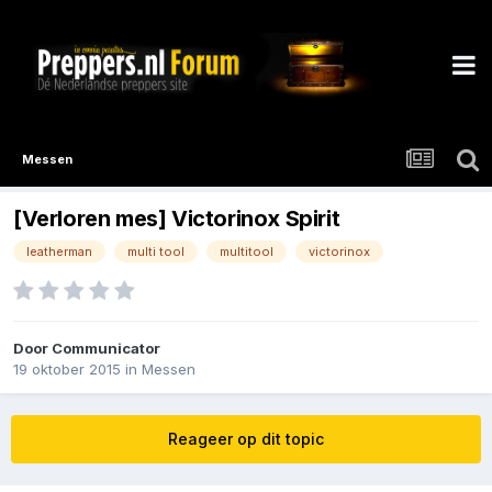
Messen
[Verloren mes] Victorinox Spirit
leatherman
multi tool
multitool
victorinox
Door
Communicator
19 oktober 2015
in
Messen
Reageer op dit topic