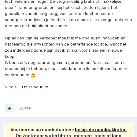
toch vele malen hoger. De vergrendeling laat zich makkelijker
door 1 hand ontgrendelen., bij het kracht zetten tijdens het
gebruiken van de knijptang, voel je bij de leatherman de
scherpere randjes in je huid drukken omdat alle overige tools zich
dan aan de buitenkant bevinden.
Op advies van de verkoper moest ik me nog even inhouden en
het telefoontje afwachten van de betreffende locatie, want het
zou inderdaad zonde zijn dat ik straks voor niets een nieuwe
koop.
Ik ben zelfs nog naar de gamma gereden om 'dan maar' een el
cheapo bij te hebben, maar ook daar heb ik mezelf van kunnen
weerhouden
Viccie ... i miss youu!!!!!
Quote
Voorbereid op noodsituaties:
bekijk de noodpakketen
Op zoek naar waterfilters, messen, tools of lang