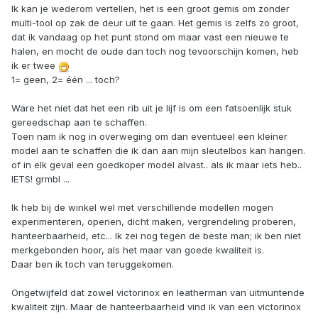
Ik kan je wederom vertellen, het is een groot gemis om zonder
multi-tool op zak de deur uit te gaan. Het gemis is zelfs zo groot,
dat ik vandaag op het punt stond om maar vast een nieuwe te
halen, en mocht de oude dan toch nog tevoorschijn komen, heb
ik er twee
1= geen, 2= één ... toch?
Ware het niet dat het een rib uit je lijf is om een fatsoenlijk stuk
gereedschap aan te schaffen.
Toen nam ik nog in overweging om dan eventueel een kleiner
model aan te schaffen die ik dan aan mijn sleutelbos kan hangen.
of in elk geval een goedkoper model alvast.. als ik maar iets heb..
IETS! grmbl ...
Ik heb bij de winkel wel met verschillende modellen mogen
experimenteren, openen, dicht maken, vergrendeling proberen,
hanteerbaarheid, etc... Ik zei nog tegen de beste man; ik ben niet
merkgebonden hoor, als het maar van goede kwaliteit is.
Daar ben ik toch van teruggekomen.
Ongetwijfeld dat zowel victorinox en leatherman van uitmuntende
kwaliteit zijn. Maar de hanteerbaarheid vind ik van een victorinox