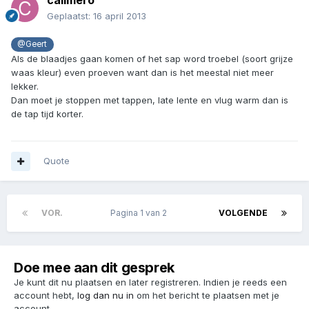
calimero
Geplaatst:
16 april 2013
@Geert
Als de blaadjes gaan komen of het sap word troebel (soort grijze
waas kleur) even proeven want dan is het meestal niet meer
lekker.
Dan moet je stoppen met tappen, late lente en vlug warm dan is
de tap tijd korter.
Quote
VOR.
Pagina 1 van 2
VOLGENDE
Doe mee aan dit gesprek
Je kunt dit nu plaatsen en later registreren. Indien je reeds een
account hebt,
log dan nu in
om het bericht te plaatsen met je
account.