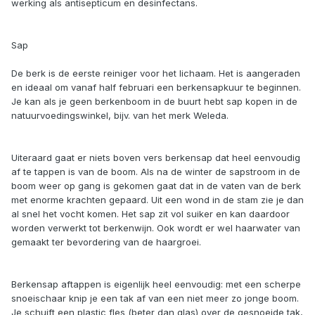
werking als antisepticum en desinfectans.
Sap
De berk is de eerste reiniger voor het lichaam. Het is aangeraden
en ideaal om vanaf half februari een berkensapkuur te beginnen.
Je kan als je geen berkenboom in de buurt hebt sap kopen in de
natuurvoedingswinkel, bijv. van het merk Weleda.
Uiteraard gaat er niets boven vers berkensap dat heel eenvoudig
af te tappen is van de boom. Als na de winter de sapstroom in de
boom weer op gang is gekomen gaat dat in de vaten van de berk
met enorme krachten gepaard. Uit een wond in de stam zie je dan
al snel het vocht komen. Het sap zit vol suiker en kan daardoor
worden verwerkt tot berkenwijn. Ook wordt er wel haarwater van
gemaakt ter bevordering van de haargroei.
Berkensap aftappen is eigenlijk heel eenvoudig: met een scherpe
snoeischaar knip je een tak af van een niet meer zo jonge boom.
Je schuift een plastic fles (beter dan glas) over de gesnoeide tak,