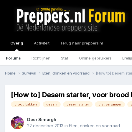
Overig
Activiteit
Terug naar preppers.nl
Forums
Richtlijnen
Staf
Online gebruikers
Erelij
Home
Survival
Eten, drinken en voorraad
[How to] Desem star
[How to] Desem starter, voor brood
brood bakken
desem
desem starter
gist vervanger
Door
Simurgh
22 december 2013
in
Eten, drinken en voorraad