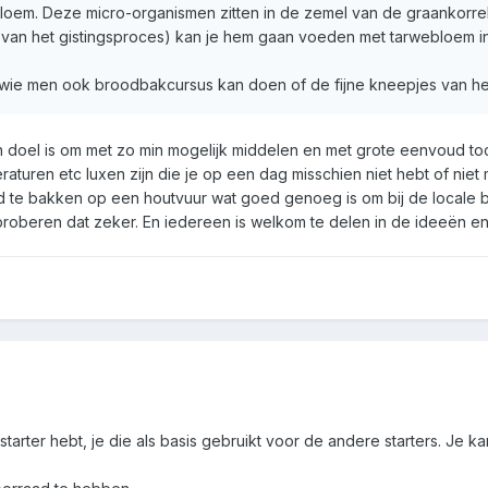
oem. Deze micro-organismen zitten in de zemel van de graankorrel
an van het gistingsproces) kan je hem gaan voeden met tarwebloem i
j wie men ook broodbakcursus kan doen of de fijne kneepjes van h
jn doel is om met zo min mogelijk middelen en met grote eenvoud toc
turen etc luxen zijn die je op een dag misschien niet hebt of niet ma
ood te bakken op een houtvuur wat goed genoeg is om bij de locale
t proberen dat zeker. En iedereen is welkom te delen in de ideeën en
 starter hebt, je die als basis gebruikt voor de andere starters. Je 