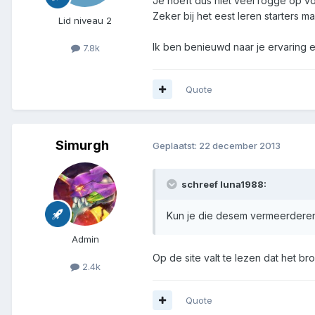
Je hoeft dus niet veel rogge op v
Zeker bij het eest leren starters m
Lid niveau 2
Ik ben benieuwd naar je ervaring e
7.8k
Quote
Simurgh
Geplaatst:
22 december 2013
schreef luna1988:
Kun je die desem vermeerderen
Admin
Op de site valt te lezen dat het b
2.4k
Quote