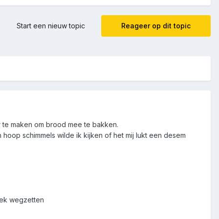
Start een nieuw topic
Reageer op dit topic
ter te maken om brood mee te bakken.
n hoop schimmels wilde ik kijken of het mij lukt een desem
doek wegzetten