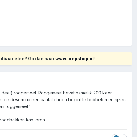
oudbaar eten? Ga dan naar
www.prepshop.nl
!
en deel) roggemeel. Roggemeel bevat namelijk 200 keer
ls de desem na een aantal dagen begint te bubbelen en rijzen
van roggemeel."
broodbakken kan leren.