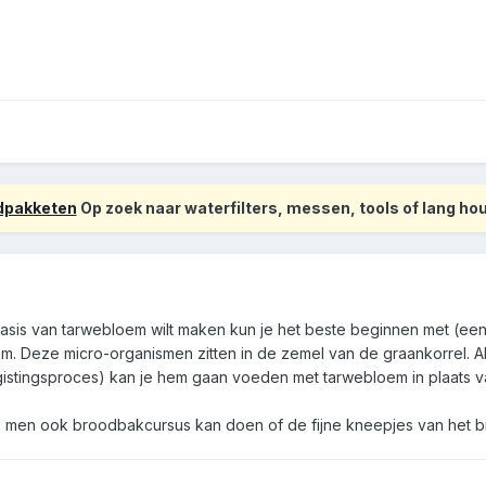
odpakketen
Op zoek naar waterfilters, messen, tools of lang h
basis van tarwebloem wilt maken kun je het beste beginnen met (e
. Deze micro-organismen zitten in de zemel van de graankorrel. A
t gistingsproces) kan je hem gaan voeden met tarwebloem in plaats 
ie men ook broodbakcursus kan doen of de fijne kneepjes van het 