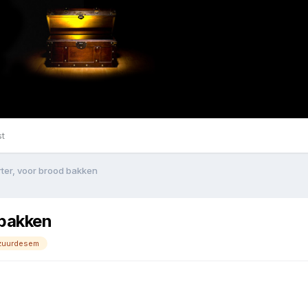
st
ter, voor brood bakken
 bakken
zuurdesem