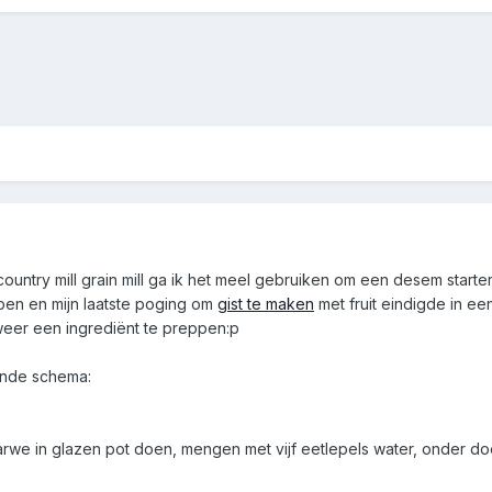
country mill grain mill ga ik het meel gebruiken om een desem star
kopen en mijn laatste poging om
gist te maken
met fruit eindigde in ee
 weer een ingrediënt te preppen:p
ende schema:
tarwe in glazen pot doen, mengen met vijf eetlepels water, onder 