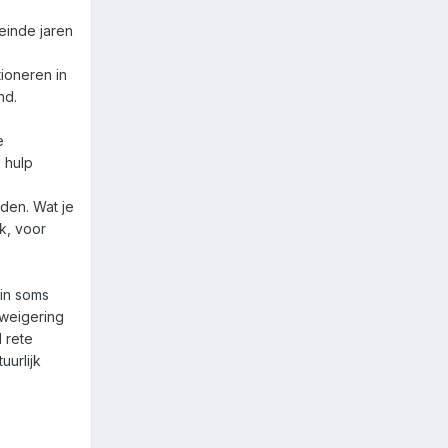
einde jaren
ioneren in
nd.
e
 hulp
nden. Wat je
k, voor
 in soms
tweigering
 rete
uurlijk