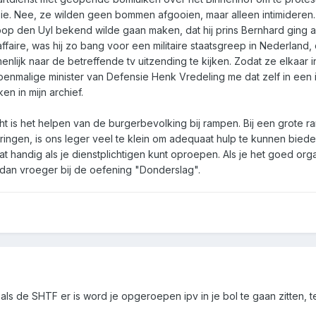
e. Nee, ze wilden geen bommen afgooien, maar alleen intimideren.
op den Uyl bekend wilde gaan maken, dat hij prins Bernhard ging
aire, was hij zo bang voor een militaire staatsgreep in Nederland, d
ijk naar de betreffende tv uitzending te kijken. Zodat ze elkaar i
oenmalige minister van Defensie Henk Vredeling me dat zelf in een 
n in mijn archief.
t is het helpen van de burgerbevolking bij rampen. Bij een grote r
ringen, is ons leger veel te klein om adequaat hulp te kunnen bied
t handig als je dienstplichtigen kunt oproepen. Als je het goed orga
 dan vroeger bij de oefening "Donderslag".
ls de SHTF er is word je opgeroepen ipv in je bol te gaan zitten, te