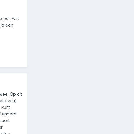
e ooit wat
 je een
wee; Op dit
geheven)
 kunt
of andere
soort
er
teren