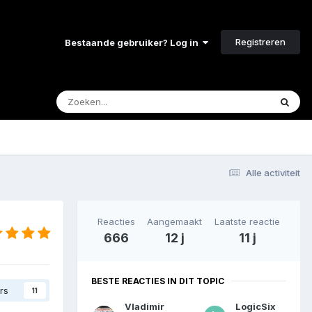
Registreren
Bestaande gebruiker? Log in
Alle activiteit
Reacties
Aangemaakt
Laatste reactie
666
12 j
11 j
BESTE REACTIES IN DIT TOPIC
rs
11
Vladimir
LogicSix