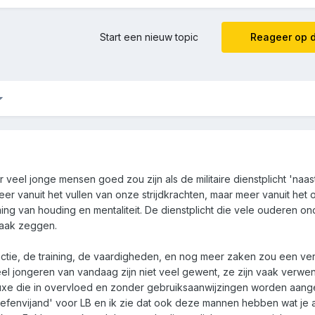
Start een nieuw topic
Reageer op d
 veel jonge mensen goed zou zijn als de militaire dienstplicht 'naas
er vanuit het vullen van onze strijdkrachten, maar meer vanuit het
ing van houding en mentaliteit. De dienstplicht die vele ouderen on
vaak zeggen.
nctie, de training, de vaardigheden, en nog meer zaken zou een verr
el jongeren van vandaag zijn niet veel gewent, ze zijn vaak verwen
uxe die in overvloed en zonder gebruiksaanwijzingen worden aan
efenvijand' voor LB en ik zie dat ook deze mannen hebben wat je a