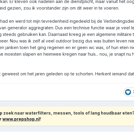
n kan. Er kleven ook nadelen aan de dienstplicht, maar vanuit het oo
eid gezien, zou ik voorstander zijn om dit weer in te voeren.
ehad en werd tot mijn tevredenheid ingedeeld bij de Verbindingsdien
an generator aggregraten. Dus een technise functie waar je veel le
 steeds gebruiken kan. Daarnaast kreeg je een algemene militaire tr
eer. Nou was ik zelf al veel outdoor bezig dus was buiten leven nie
ien janken toen het ging regenen en er geen wc was, of hun eten ni
ne moesten slapen en heimwee kregen naar huis... nou, je snapt nu 
ut geweest om het jaren geleden op te schorten. Herkent iemand da
 zoek naar waterfilters, messen, tools of lang houdbaar eten
r
www.prepshop.nl
!