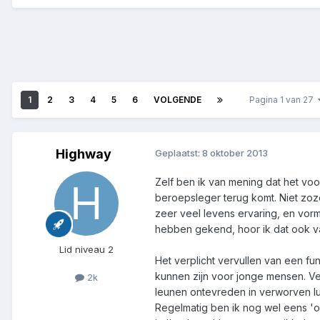
1
2
3
4
5
6
VOLGENDE
Pagina 1 van 27
Highway
Geplaatst:
8 oktober 2013
Zelf ben ik van mening dat het voor
beroepsleger terug komt. Niet zoze
zeer veel levens ervaring, en vorm
hebben gekend, hoor ik dat ook 
Lid niveau 2
Het verplicht vervullen van een fu
kunnen zijn voor jonge mensen. Ve
2k
leunen ontevreden in verworven l
Regelmatig ben ik nog wel eens 'o