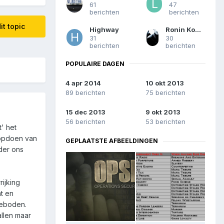
61
47
berichten
berichten
it topic
Highway
Ronin Kogaratsu
31
30
berichten
berichten
POPULAIRE DAGEN
4 apr 2014
10 okt 2013
89 berichten
75 berichten
15 dec 2013
9 okt 2013
56 berichten
53 berichten
t' het
 opdoen van
GEPLAATSTE AFBEELDINGEN
der ons
ijking
t en
geboden.
llen maar