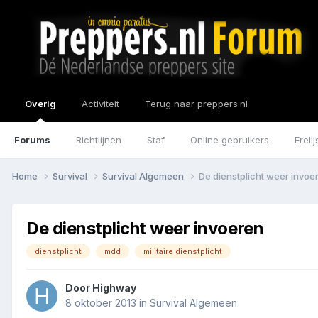
Overig
Activiteit
Terug naar preppers.nl
Forums
Richtlijnen
Staf
Online gebruikers
Erelij
Home
Survival
Survival Algemeen
De dienstplicht weer invoe
De dienstplicht weer invoeren
dienstplicht
mdd
militaire dienstplicht
Door
Highway
8 oktober 2013
in
Survival Algemeen