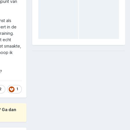
gpunt van
st als
ert in de
aining.
t echt
et smaakte,
hoop ik
t?
2
1
? Ga dan