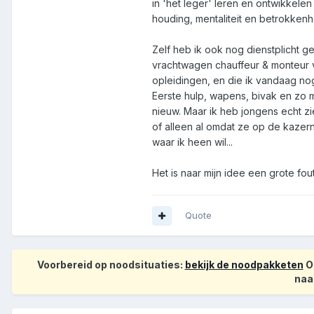
in 'het leger' leren en ontwikkele
houding, mentaliteit en betrokkenh
Zelf heb ik ook nog dienstplicht g
vrachtwagen chauffeur & monteur v
opleidingen, en die ik vandaag nog
Eerste hulp, wapens, bivak en zo m
nieuw. Maar ik heb jongens echt z
of alleen al omdat ze op de kazer
waar ik heen wil...
Het is naar mijn idee een grote fo
Quote
Voorbereid op noodsituaties:
bekijk de noodpakketen
Op
naa