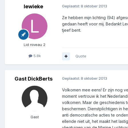
lewieke
Geplaatst:
8 oktober 2013
Ze hebben mijn lichting (94) afgesc
gedaan heeft voor mij. Bedankt Leo
tjeef bent.
Lid niveau 2
5.8k
Quote
Gast DickBerts
Geplaatst:
8 oktober 2013
Volkomen mee eens! Er zijn nog ve
moment vertrouw ik het Nederland
volkomen. Maar de geschiedenis too
beschermen. Dienstplichtigen in h
anti democratische acties te onder
Gast
ellende niet uit, het maakt het last
vliegtuigen van de Marine Luchtva