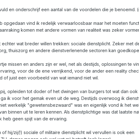
rvuld en onderschrijf een aantal van de voordelen die je benoemd. (
eb opgedaan vind ik redelijk verwaarloosbaar maar het moeten funct
anraking komen met andere vormen van realiteit was zeker vorme
 echter wat breder willen trekken: sociale dienstplicht. Zeker met d
zorg, thuiszorg en andere dienstverlenende sectoren kan goedkope
rtje missen en anders zijn er wel, net als destijds, oplossingen te vi
ervaring, voor de de ene verrijkend, voor de ander een reality chec
d of juist een voorbeeld van wat iemand niet wil.
ij, opleiden tot doder of het dwingen van burgers tot wat dan ook
ga ik voor het gemak even uit de weg. Destijds overwoog ik diens
niet werkelijk "gewetensbezwaard" was en eigenlijk vond ik het wel
an binnen uit te leren kennen. Als dienstplichtige was dat laatste nat
 heb geen spijt van de ervaring.
f hij/zij(!) sociale of militaire dienstplicht wil vervullen is ook een