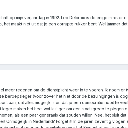
haft op mijn verjaardag in 1992. Leo Delcroix is de enige minister di
, het maakt niet uit dat je een corrupte rukker bent. Wel jammer dat
el meer redenen om de dienstplicht weer in te voeren. Ik noem er t
se beroepsleger (voor zover het niet door de bezuinigingen is op
nt aan, dat alles mogelijk is en dat je een democratie nooit te veel
et leger maken het heel wat lastiger om een staatsgreep te plegen 
nemen, als een paar generaals dat zouden willen. Nee, het sluit dat 
iger! Onmogelijk in Nederland? Forget it! In de jaren zeventig vlogen 
artdienst met geopende bomluiken over het Binnenhof om te protes