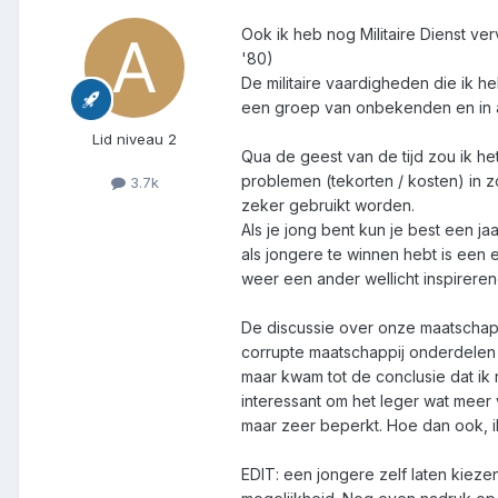
Ook ik heb nog Militaire Dienst ve
'80)
De militaire vaardigheden die ik h
een groep van onbekenden en in a
Lid niveau 2
Qua de geest van de tijd zou ik het
problemen (tekorten / kosten) in 
3.7k
zeker gebruikt worden.
Als je jong bent kun je best een jaa
als jongere te winnen hebt is een 
weer een ander wellicht inspireren
De discussie over onze maatschapp
corrupte maatschappij onderdelen 
maar kwam tot de conclusie dat ik 
interessant om het leger wat meer v
maar zeer beperkt. Hoe dan ook, ik
EDIT: een jongere zelf laten kiezen o