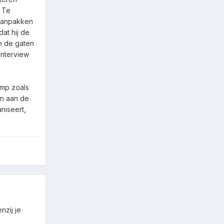
 Te
 aanpakken
at hij de
n de gaten
interview
amp zoals
en aan de
niseert,
nzij je