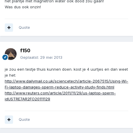
het plantje met magnetron water ook dood zou gaan!
Was dus ook onzin!
Quote
f150
Geplaatst:
29 mei 2013
je zou een testje thuis kunnen doen. kost je 4 uurtjes en dan weet
je het:
http://www.dailymail.co.uk/sciencetech/article-2067515/Using-Wi-
Fi-laptop-damages-sperm-reduce-activity-study-finds.html
http://www.reuters.com/article/2011/11/29/us-laptop-sperm-
idUSTRE7AR2FO20111129
Quote