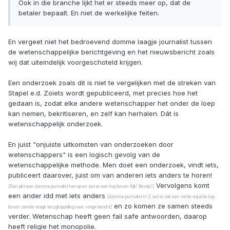
Ook in die branche lijkt het er steeds meer op, dat de
betaler bepaalt. En niet de werkelijke feiten.
En vergeet niet het bedroevend domme laagje journalist tussen
de wetenschappelijke berichtgeving en het nieuwsbericht zoals
wij dat uiteindelijk voorgeschoteld krijgen.
Een onderzoek zoals dit is niet te vergelijken met de streken van
Stapel e.d. Zoiets wordt gepubliceerd, met precies hoe het
gedaan is, zodat elke andere wetenschapper het onder de loep
kan nemen, bekritiseren, en zelf kan herhalen. Dát is
wetenschappelijk onderzoek.
En juist "onjuiste uitkomsten van onderzoeken door
wetenschappers" is een logisch gevolg van de
wetenschappelijke methode. Men doet een onderzoek, vindt iets,
publiceert daarover, juist om van anderen iets anders te horen!
Vervolgens komt
[Dan pikt een domme journalist het op en zet er een kop boven Kijk! Bewijs!]
een ander idd met iets anders
[domme journalist nr 2 zet er ook een vette onjuiste kop
en zo komen ze samen steeds
boven zonder enige terugkoppeling naar vorige bericht]
verder. Wetenschap heeft geen fail safe antwoorden, daarop
heeft religie het monopolie.