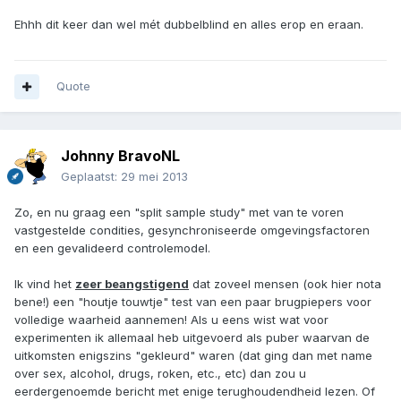
Ehhh dit keer dan wel mét dubbelblind en alles erop en eraan.
Quote
Johnny BravoNL
Geplaatst:
29 mei 2013
Zo, en nu graag een "split sample study" met van te voren
vastgestelde condities, gesynchroniseerde omgevingsfactoren
en een gevalideerd controlemodel.
Ik vind het
zeer beangstigend
dat zoveel mensen (ook hier nota
bene!) een "houtje touwtje" test van een paar brugpiepers voor
volledige waarheid aannemen! Als u eens wist wat voor
experimenten ik allemaal heb uitgevoerd als puber waarvan de
uitkomsten enigszins "gekleurd" waren (dat ging dan met name
over sex, alcohol, drugs, roken, etc., etc) dan zou u
eerdergenoemde bericht met enige terughoudendheid lezen. Of