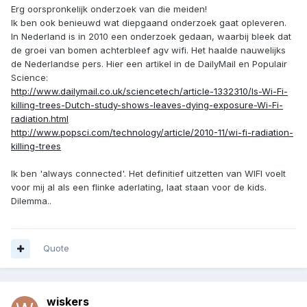
Erg oorspronkelijk onderzoek van die meiden!
Ik ben ook benieuwd wat diepgaand onderzoek gaat opleveren.
In Nederland is in 2010 een onderzoek gedaan, waarbij bleek dat
de groei van bomen achterbleef agv wifi. Het haalde nauwelijks
de Nederlandse pers. Hier een artikel in de DailyMail en Populair
Science:
http://www.dailymail.co.uk/sciencetech/article-1332310/Is-Wi-Fi-
killing-trees-Dutch-study-shows-leaves-dying-exposure-Wi-Fi-
radiation.html
http://www.popsci.com/technology/article/2010-11/wi-fi-radiation-
killing-trees
Ik ben 'always connected'. Het definitief uitzetten van WIFI voelt
voor mij al als een flinke aderlating, laat staan voor de kids.
Dilemma..
Quote
wiskers