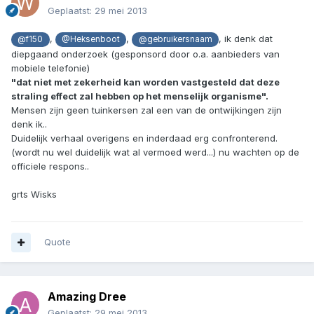
Geplaatst:
29 mei 2013
,
,
, ik denk dat
@f150
@Heksenboot
@gebruikersnaam
diepgaand onderzoek (gesponsord door o.a. aanbieders van
mobiele telefonie)
"dat niet met zekerheid kan worden vastgesteld dat deze
straling effect zal hebben op het menselijk organisme".
Mensen zijn geen tuinkersen zal een van de ontwijkingen zijn
denk ik..
Duidelijk verhaal overigens en inderdaad erg confronterend.
(wordt nu wel duidelijk wat al vermoed werd...) nu wachten op de
officiele respons..
grts Wisks
Quote
Amazing Dree
Geplaatst:
29 mei 2013