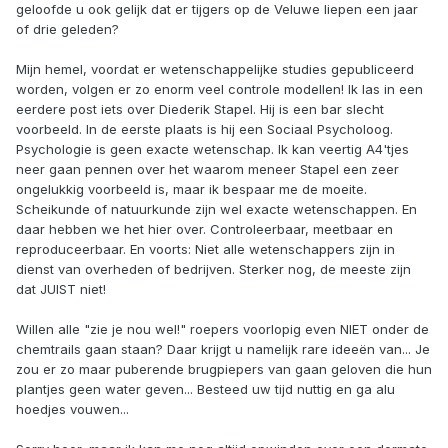
geloofde u ook gelijk dat er tijgers op de Veluwe liepen een jaar
of drie geleden?
Mijn hemel, voordat er wetenschappelijke studies gepubliceerd
worden, volgen er zo enorm veel controle modellen! Ik las in een
eerdere post iets over Diederik Stapel. Hij is een bar slecht
voorbeeld. In de eerste plaats is hij een Sociaal Psycholoog.
Psychologie is geen exacte wetenschap. Ik kan veertig A4'tjes
neer gaan pennen over het waarom meneer Stapel een zeer
ongelukkig voorbeeld is, maar ik bespaar me de moeite.
Scheikunde of natuurkunde zijn wel exacte wetenschappen. En
daar hebben we het hier over. Controleerbaar, meetbaar en
reproduceerbaar. En voorts: Niet alle wetenschappers zijn in
dienst van overheden of bedrijven. Sterker nog, de meeste zijn
dat JUIST niet!
Willen alle "zie je nou wel!" roepers voorlopig even NIET onder de
chemtrails gaan staan? Daar krijgt u namelijk rare ideeën van... Je
zou er zo maar puberende brugpiepers van gaan geloven die hun
plantjes geen water geven... Besteed uw tijd nuttig en ga alu
hoedjes vouwen...