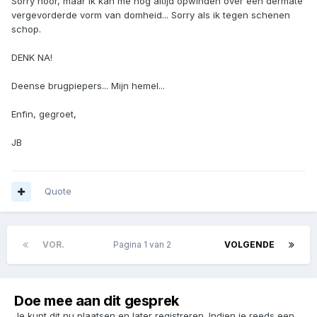
Sorry hoor, maar ik kan me nog altijd opwinden over een dermate
vergevorderde vorm van domheid... Sorry als ik tegen schenen
schop.
DENK NA!
Deense brugpiepers... Mijn hemel...
Enfin, gegroet,
JB
Quote
VOR.
Pagina 1 van 2
VOLGENDE
Doe mee aan dit gesprek
Je kunt dit nu plaatsen en later registreren. Indien je reeds een