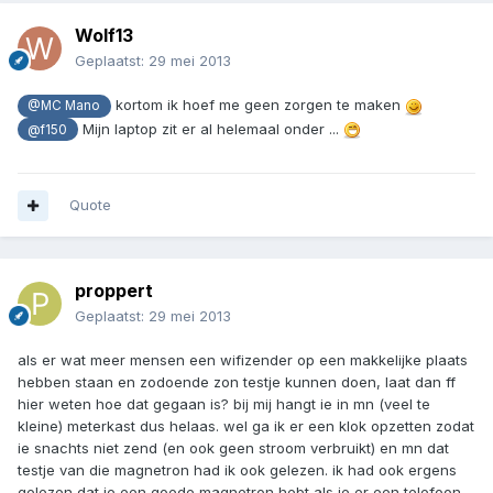
Wolf13
Geplaatst:
29 mei 2013
kortom ik hoef me geen zorgen te maken
@MC Mano
Mijn laptop zit er al helemaal onder ...
@f150
Quote
proppert
Geplaatst:
29 mei 2013
als er wat meer mensen een wifizender op een makkelijke plaats
hebben staan en zodoende zon testje kunnen doen, laat dan ff
hier weten hoe dat gegaan is? bij mij hangt ie in mn (veel te
kleine) meterkast dus helaas. wel ga ik er een klok opzetten zodat
ie snachts niet zend (en ook geen stroom verbruikt) en mn dat
testje van die magnetron had ik ook gelezen. ik had ook ergens
gelezen dat je een goede magnetron hebt als je er een telefoon