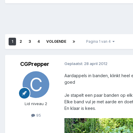
1
2
3
4
VOLGENDE
Pagina 1 van 4
CGPrepper
Geplaatst:
28 april 2012
Aardappels in banden, klinkt heel 
goed
Je stapelt een paar banden op elk
Elke band vul je met aarde en doet
Lid niveau 2
En klaar is kees.
95