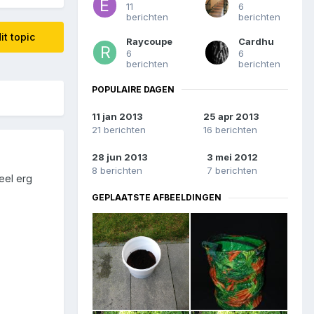
11
6
berichten
berichten
it topic
Raycoupe
Cardhu
6
6
berichten
berichten
POPULAIRE DAGEN
11 jan 2013
25 apr 2013
21 berichten
16 berichten
28 jun 2013
3 mei 2012
8 berichten
7 berichten
eel erg
GEPLAATSTE AFBEELDINGEN