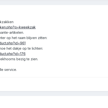
ekzakken
oeken.php?q=kweekzak
ante-artikelen.
nter op het raam blijven zitten:
oduct.php?id=961
oe het dakje op te lichten:
oduct.php?id=176
ekhoorns bezig te zien.
le service.