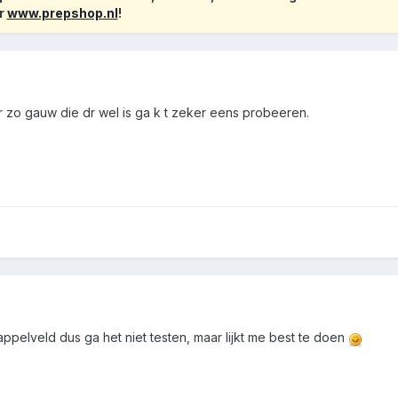
r
www.prepshop.nl
!
r zo gauw die dr wel is ga k t zeker eens probeeren.
appelveld dus ga het niet testen, maar lijkt me best te doen