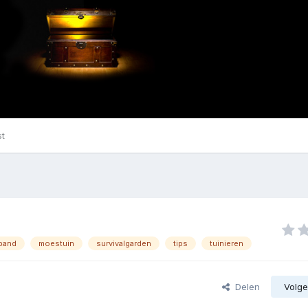
st
band
moestuin
survivalgarden
tips
tuinieren
Delen
Volge