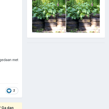
 gedaan met
2
? Ga dan