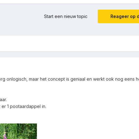
Start een nieuw topic
Reageer op d
erg onlogisch, maar het concept is geniaal en werkt ook nog eens h
aar.
 er 1 pootaardappel in.