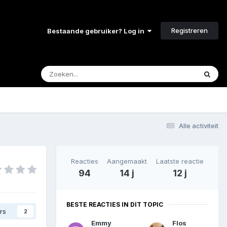
Registreren
Bestaande gebruiker? Log in
Alle activiteit
Reacties
Aangemaakt
Laatste reactie
94
14 j
12 j
BESTE REACTIES IN DIT TOPIC
rs
2
Emmy
Flos