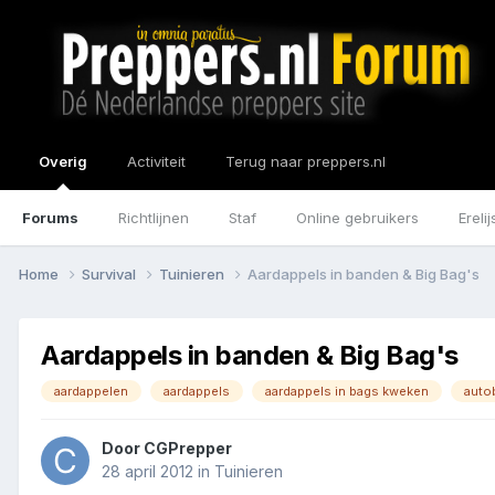
Overig
Activiteit
Terug naar preppers.nl
Forums
Richtlijnen
Staf
Online gebruikers
Erelij
Home
Survival
Tuinieren
Aardappels in banden & Big Bag's
Aardappels in banden & Big Bag's
aardappelen
aardappels
aardappels in bags kweken
auto
Door
CGPrepper
28 april 2012
in
Tuinieren