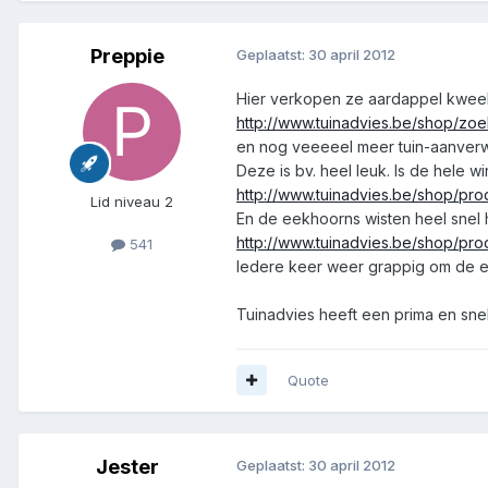
Preppie
Geplaatst:
30 april 2012
Hier verkopen ze aardappel kwe
http://www.tuinadvies.be/shop/z
en nog veeeeel meer tuin-aanverw
Deze is bv. heel leuk. Is de hele wi
http://www.tuinadvies.be/shop/pr
Lid niveau 2
En de eekhoorns wisten heel snel h
http://www.tuinadvies.be/shop/pr
541
Iedere keer weer grappig om de e
Tuinadvies heeft een prima en snel
Quote
Jester
Geplaatst:
30 april 2012