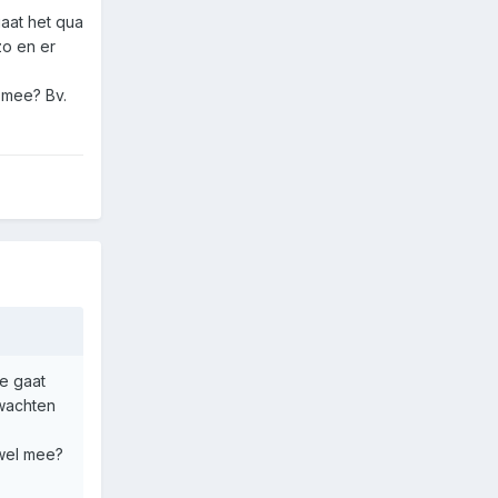
aat het qua
zo en er
 mee? Bv.
e gaat
 wachten
 wel mee?