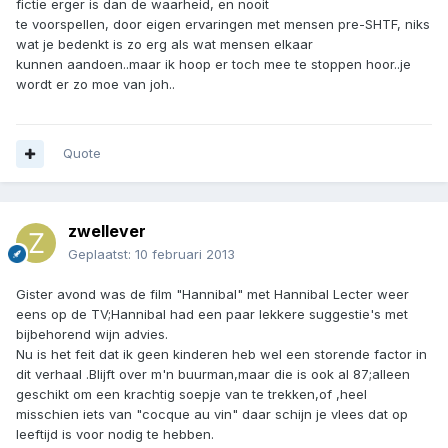
fictie erger is dan de waarheid, en nooit
te voorspellen, door eigen ervaringen met mensen pre-SHTF, niks
wat je bedenkt is zo erg als wat mensen elkaar
kunnen aandoen..maar ik hoop er toch mee te stoppen hoor..je
wordt er zo moe van joh..
Quote
zwellever
Geplaatst:
10 februari 2013
Gister avond was de film "Hannibal" met Hannibal Lecter weer
eens op de TV;Hannibal had een paar lekkere suggestie's met
bijbehorend wijn advies.
Nu is het feit dat ik geen kinderen heb wel een storende factor in
dit verhaal .Blijft over m'n buurman,maar die is ook al 87;alleen
geschikt om een krachtig soepje van te trekken,of ,heel
misschien iets van "cocque au vin" daar schijn je vlees dat op
leeftijd is voor nodig te hebben.