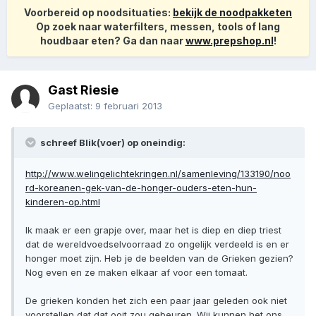
Voorbereid op noodsituaties:
bekijk de noodpakketen
Op zoek naar waterfilters, messen, tools of lang
houdbaar eten? Ga dan naar
www.prepshop.nl
!
Gast Riesie
Geplaatst:
9 februari 2013
schreef Blik(voer) op oneindig:
http://www.welingelichtekringen.nl/samenleving/133190/noo
rd-koreanen-gek-van-de-honger-ouders-eten-hun-
kinderen-op.html
Ik maak er een grapje over, maar het is diep en diep triest
dat de wereldvoedselvoorraad zo ongelijk verdeeld is en er
honger moet zijn. Heb je de beelden van de Grieken gezien?
Nog even en ze maken elkaar af voor een tomaat.
De grieken konden het zich een paar jaar geleden ook niet
voorstellen dat dat ooit zou gebeuren. Wij kunnen het ons