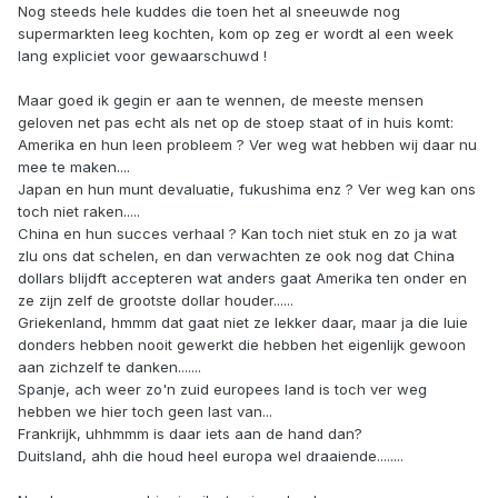
Nog steeds hele kuddes die toen het al sneeuwde nog
supermarkten leeg kochten, kom op zeg er wordt al een week
lang expliciet voor gewaarschuwd !
Maar goed ik gegin er aan te wennen, de meeste mensen
geloven net pas echt als net op de stoep staat of in huis komt:
Amerika en hun leen probleem ? Ver weg wat hebben wij daar nu
mee te maken....
Japan en hun munt devaluatie, fukushima enz ? Ver weg kan ons
toch niet raken.....
China en hun succes verhaal ? Kan toch niet stuk en zo ja wat
zlu ons dat schelen, en dan verwachten ze ook nog dat China
dollars blijdft accepteren wat anders gaat Amerika ten onder en
ze zijn zelf de grootste dollar houder......
Griekenland, hmmm dat gaat niet ze lekker daar, maar ja die luie
donders hebben nooit gewerkt die hebben het eigenlijk gewoon
aan zichzelf te danken.......
Spanje, ach weer zo'n zuid europees land is toch ver weg
hebben we hier toch geen last van...
Frankrijk, uhhmmm is daar iets aan de hand dan?
Duitsland, ahh die houd heel europa wel draaiende........