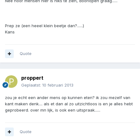
Nee hoor mensen hier is niks te zien, doorlopen graag......
Prep ze (een heeel klein beetje dan?......)
Kans
Quote
proppert
Geplaatst:
10 februari 2013
zou je echt een ander mens op kunnen eten? ik zou mezelf van
kant maken denk.... als et dan al zo uitzichtloos is en je alles hebt
geprobeerd. over mn lijk, is ook een uitspraak......
Quote