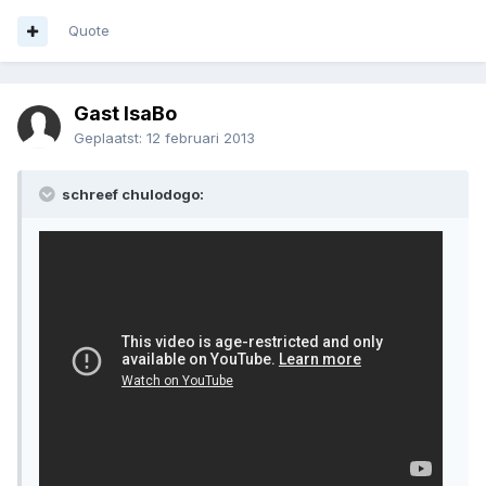
Quote
Gast IsaBo
Geplaatst:
12 februari 2013
schreef chulodogo: