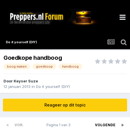
Do it yourself (DIY)
Goedkope handboog
boog maken
goedkoop
handboog
Door
Keyser Suze
12 januari 2013
in
Do it yourself (DIY)
Reageer op dit topic
VOR.
Pagina 1 van 3
VOLGENDE