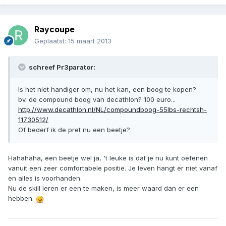
Raycoupe
Geplaatst:
15 maart 2013
schreef Pr3parator:
Is het niet handiger om, nu het kan, een boog te kopen?
bv. de compound boog van decathlon? 100 euro...
http://www.decathlon.nl/NL/compoundboog-55lbs-rechtsh-
11730512/
Of bederf ik de pret nu een beetje?
Hahahaha, een beetje wel ja, 't leuke is dat je nu kunt oefenen
vanuit een zeer comfortabele positie. Je leven hangt er niet vanaf
en alles is voorhanden.
Nu de skill leren er een te maken, is meer waard dan er een
hebben.