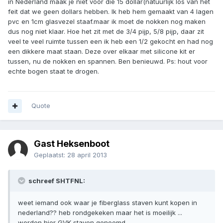
in Nederland maak je niet voor die 15 dollar(natuurlijk los van het
feit dat we geen dollars hebben. Ik heb hem gemaakt van 4 lagen
pvc en 1cm glasvezel staaf.maar ik moet de nokken nog maken
dus nog niet klaar. Hoe het zit met de 3/4 pijp, 5/8 pijp, daar zit
veel te veel ruimte tussen een ik heb een 1/2 gekocht en had nog
een dikkere maat staan. Deze over elkaar met silicone kit er
tussen, nu de nokken en spannen. Ben benieuwd. Ps: hout voor
echte bogen staat te drogen.
Quote
Gast Heksenboot
Geplaatst:
28 april 2013
schreef SHTFNL:
weet iemand ook waar je fiberglass staven kunt kopen in
nederland?? heb rondgekeken maar het is moeilijk ...
worden hier GVK staven genoemd.