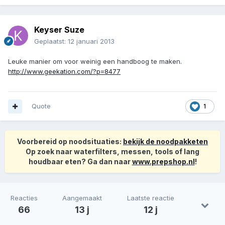
Keyser Suze
Geplaatst:
12 januari 2013
Leuke manier om voor weinig een handboog te maken.
http://www.geekation.com/?p=8477
Quote
1
Voorbereid op noodsituaties:
bekijk de noodpakketen
Op zoek naar waterfilters, messen, tools of lang
houdbaar eten? Ga dan naar
www.prepshop.nl
!
Reacties
Aangemaakt
Laatste reactie
66
13 j
12 j