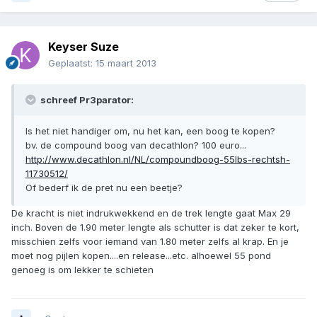
Keyser Suze
Geplaatst:
15 maart 2013
schreef Pr3parator:
Is het niet handiger om, nu het kan, een boog te kopen?
bv. de compound boog van decathlon? 100 euro...
http://www.decathlon.nl/NL/compoundboog-55lbs-rechtsh-
11730512/
Of bederf ik de pret nu een beetje?
De kracht is niet indrukwekkend en de trek lengte gaat Max 29
inch. Boven de 1.90 meter lengte als schutter is dat zeker te kort,
misschien zelfs voor iemand van 1.80 meter zelfs al krap. En je
moet nog pijlen kopen....en release...etc. alhoewel 55 pond
genoeg is om lekker te schieten