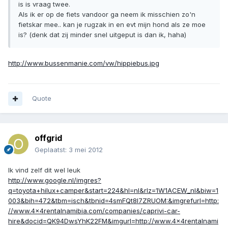
is is vraag twee.
Als ik er op de fiets vandoor ga neem ik misschien zo'n
fietskar mee.. kan je rugzak in en evt mijn hond als ze moe
is? (denk dat zij minder snel uitgeput is dan ik, haha)
http://www.bussenmanie.com/vw/hippiebus.jpg
Quote
offgrid
Geplaatst:
3 mei 2012
Ik vind zelf dit wel leuk
http://www.google.nl/imgres?
q=toyota+hilux+camper&start=224&hl=nl&rlz=1W1ACEW_nl&biw=1
003&bih=472&tbm=isch&tbnid=4smFQt8l7ZRUOM:&imgrefurl=http:
//www.4x4rentalnamibia.com/companies/caprivi-car-
hire&docid=QK94DwsYhK22FM&imgurl=http://www.4x4rentalnami