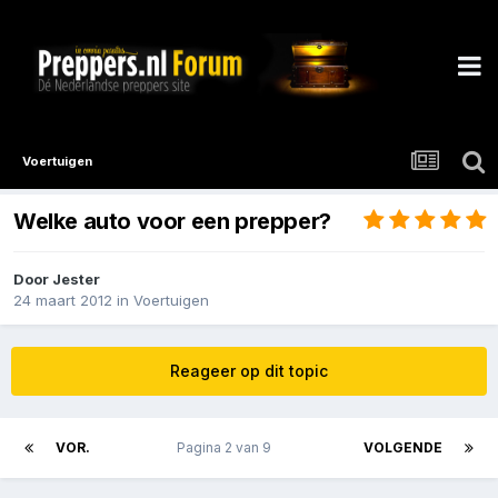
Voertuigen
Welke auto voor een prepper?
Door
Jester
24 maart 2012
in
Voertuigen
Reageer op dit topic
VOR.
Pagina 2 van 9
VOLGENDE