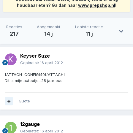
houdbaar eten? Ga dan naar
www.prepshop.nl
!
Reacties
Aangemaakt
Laatste reactie
217
14 j
11 j
Keyser Suze
Geplaatst:
16 april 2012
[ATTACH=CONFIG]40[/ATTACH]
Dit is mijn autootje...28 jaar oud
Quote
12gauge
Geplaatst:
16 april 2012