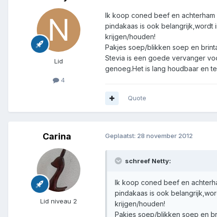
Ik koop coned beef en achterham in
pindakaas is ook belangrijk,wordt
krijgen/houden!
Pakjes soep/blikken soep en brint
Stevia is een goede vervanger voor
Lid
genoeg.Het is lang houdbaar en te
4
Quote
Carina
Geplaatst:
28 november 2012
schreef Netty:
Ik koop coned beef en achterham
pindakaas is ook belangrijk,wo
Lid niveau 2
krijgen/houden!
Pakjes soep/blikken soep en br