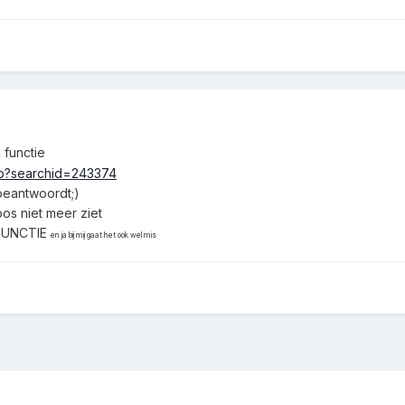
 functie
php?searchid=243374
beantwoordt;)
os niet meer ziet
 FUNCTIE
en ja bij mij gaat het ook wel mis