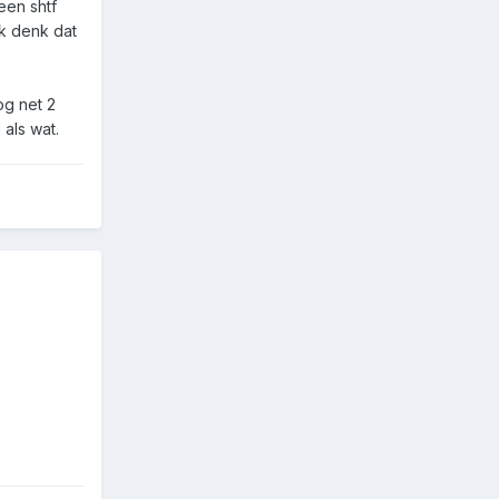
een shtf
ik denk dat
og net 2
 als wat.