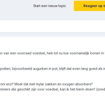
Start een nieuw topic
Reageer op d
 van een voorraad voedsel, heb tot nu toe voornamelijk bonen in 
tten, bijvoorbeeld augurken in pot, blijft dat even lang goed als in
caroni enz? Moet dat met mylar zakken en oxygen absorbers?
emmers die geschikt zijn voor voedsel, kan ik het hierin doen? (zon