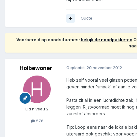
Quote
Voorbereid op noodsituaties:
bekijk de noodpakketen
Op
naa
Holbewoner
Geplaatst:
20 november 2012
Heb zelf vooral veel glazen potte
geven minder 'smaak' af aan je vo
Pasta zit al in een luchtdichte zak
leggen. Rijstvoorraad moet ik nog
Lid niveau 2
zuurstof absorbers.
576
Tip: Loop eens naar de lokale bak
uiteraard ook geschikt voor voedin