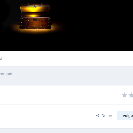
st
azen pot
Delen
Volge