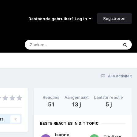
Registreren
Bestaande gebruiker? Log in
Alle activiteit
Reacties
Aangemaakt
Laatste reactie
51
13 j
5 j
rs
3
BESTE REACTIES IN DIT TOPIC
Isanne
CityPrepper