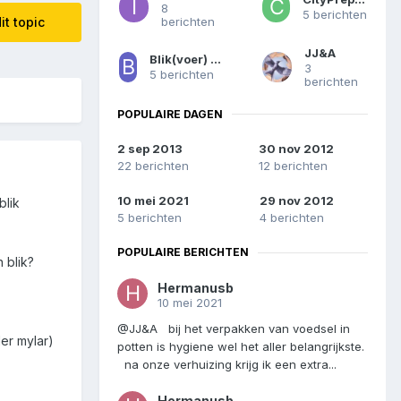
8
5 berichten
berichten
it topic
JJ&A
Blik(voer) op oneindig
3
5 berichten
berichten
POPULAIRE DAGEN
2 sep 2013
30 nov 2012
22 berichten
12 berichten
10 mei 2021
29 nov 2012
blik
5 berichten
4 berichten
POPULAIRE BERICHTEN
 blik?
Hermanusb
10 mei 2021
@JJ&A bij het verpakken van voedsel in
der mylar)
potten is hygiene wel het aller belangrijkste.
na onze verhuizing krijg ik een extra...
Hermanusb