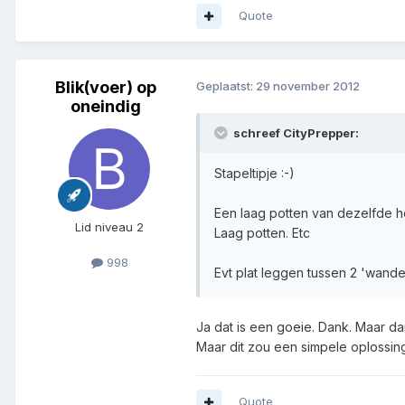
Quote
Blik(voer) op
Geplaatst:
29 november 2012
oneindig
schreef CityPrepper:
Stapeltipje :-)
Een laag potten van dezelfde hoo
Lid niveau 2
Laag potten. Etc
998
Evt plat leggen tussen 2 'wande
Ja dat is een goeie. Dank. Maar da
Maar dit zou een simpele oplossing 
Quote