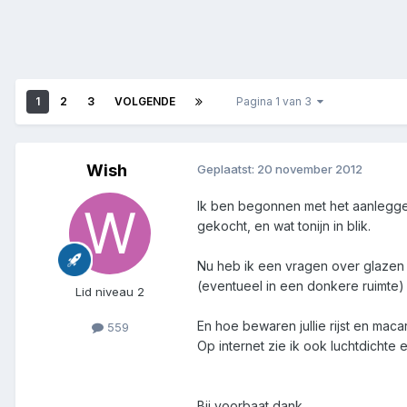
1
2
3
VOLGENDE
Pagina 1 van 3
Wish
Geplaatst:
20 november 2012
Ik ben begonnen met het aanleggen
gekocht, en wat tonijn in blik.
Nu heb ik een vragen over glazen po
(eventueel in een donkere ruimte)
Lid niveau 2
En hoe bewaren jullie rijst en ma
559
Op internet zie ik ook luchtdichte 
Bij voorbaat dank.