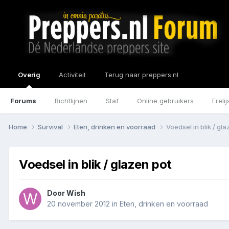
Overig
Activiteit
Terug naar preppers.nl
Forums
Richtlijnen
Staf
Online gebruikers
Erelij
Home
Survival
Eten, drinken en voorraad
Voedsel in blik / gl
Voedsel in blik / glazen pot
Door
Wish
20 november 2012
in
Eten, drinken en voorraad