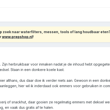
 zoek naar waterfilters, messen, tools of lang houdbaar eten
r
www.prepshop.nl
!
n. Zijn herbruikbaar voor inmaken nadat je de inhoud hebt opgegete
edsel. Staan in een donkere koele kast.
, hier althans, dus daar doe ik verder niets aan. Gewoon in een donk
 aanleggen, hier wil ik inderdaad ook emmers voor gebruiken in com
kerij of snackhut, daar gooien ze regelmatig emmers met deksel weg
g, en vaak dus gratis af te halen.