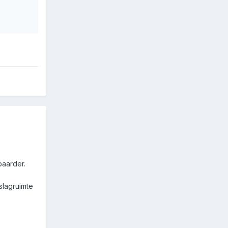
baarder.
slagruimte