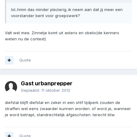
lol..hmm das minder plezierig..ik neem aan dat jij meer een
voorstander bent voor groepswerk?
Valt wel mee. Zinnetje komt uit asterix en obelix(de kenners
weten nu de context)
Quote
Gast urbanprepper
Geplaatst:
11 oktober 2012
diefstal blijft diefstal en zeker in een shtf tijdperk zouden de
straffen wel eens zwaarder kunnen worden. of word je, wanneer
je word betrapt, standrechtelijk afgeschoten. terecht btw.
Quote