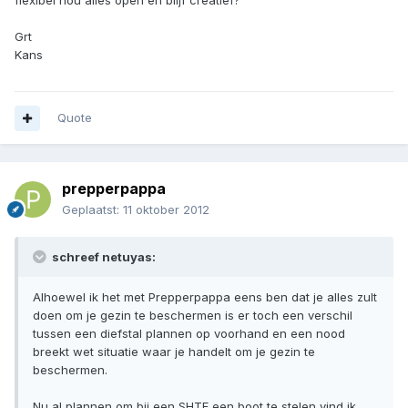
flexibel hou alles open en blijf creatief?
Grt
Kans
Quote
prepperpappa
Geplaatst:
11 oktober 2012
schreef netuyas:
Alhoewel ik het met Prepperpappa eens ben dat je alles zult
doen om je gezin te beschermen is er toch een verschil
tussen een diefstal plannen op voorhand en een nood
breekt wet situatie waar je handelt om je gezin te
beschermen.
Nu al plannen om bij een SHTF een boot te stelen vind ik