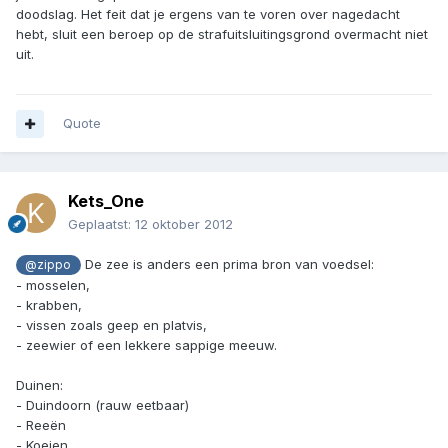
doodslag. Het feit dat je ergens van te voren over nagedacht
hebt, sluit een beroep op de strafuitsluitingsgrond overmacht niet
uit.
Quote
Kets_One
Geplaatst:
12 oktober 2012
De zee is anders een prima bron van voedsel:
@zippo
- mosselen,
- krabben,
- vissen zoals geep en platvis,
- zeewier of een lekkere sappige meeuw.
Duinen:
- Duindoorn (rauw eetbaar)
- Reeën
- Koeien