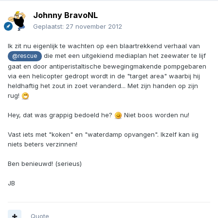
Johnny BravoNL
Geplaatst:
27 november 2012
Ik zit nu eigenlijk te wachten op een blaartrekkend verhaal van
die met een uitgekiend mediaplan het zeewater te lijf
@rescue
gaat en door antiperistaltische bewegingmakende pompgebaren
via een helicopter gedropt wordt in de "target area" waarbij hij
heldhaftig het zout in zoet veranderd... Met zijn handen op zijn
rug!
Hey, dat was grappig bedoeld he?
Niet boos worden nu!
Vast iets met "koken" en "waterdamp opvangen". Ikzelf kan iig
niets beters verzinnen!
Ben benieuwd! (serieus)
JB
Quote