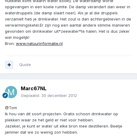
fluitketel komt waarin water kookt). De waterdamp wordt
opgevangen in een koele ruimte. De damp verandert dan weer in
waterdruppels (de damp slaart neer). Als je al die druppels
verzamelt heb je drinkwater. Het zout is dan achtergebleven in de
verwarmingsketel.Er zijn nog een aantal andere slimme manieren
gevonden om drinkwater uit*zeewater*te halen. Het is dus zeker
wel mogelijk!
Bron:
www.natuurinformatie.nl
Quote
Marc67NL
Geplaatst:
30 december 2012
@Tom
Ik hou van dit soort projecten. Gratis schoon drinkwater op
plekken waar ze het geld er niet voor hebben.
Jazeker, je kunt er water uit elke bron mee destilleren. Beetje
jammer dat we zo weinig zon hebben.