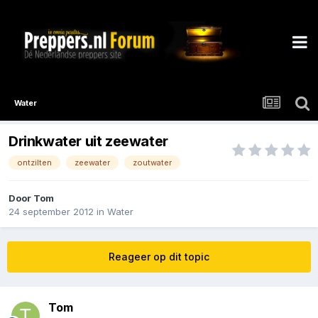
Water
Drinkwater uit zeewater
ontzilten
zeewater
zoutwater
Door
Tom
24 september 2012
in
Water
Reageer op dit topic
Tom