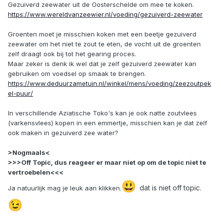
Gezuiverd zeewater uit de Oosterschelde om mee te koken.
https://www.wereldvanzeewier.nl/voeding/gezuiverd-zeewater
Groenten moet je misschien koken met een beetje gezuiverd
zeewater om het niet te zout te eten, de vocht uit de groenten
zelf draagt ook bij tot het gearing proces.
Maar zeker is denk ik wel dat je zelf gezuiverd zeewater kan
gebruiken om voedsel op smaak te brengen.
https://www.deduurzametuin.nl/winkel/mens/voeding/zeezoutpek
el-puur/
In verschillende Aziatische Toko's kan je ook natte zoutvlees
(varkensvlees) kopen in een emmertje, misschien kan je dat zelf
ook maken in gezuiverd zee water?
>Nogmaals<
>>>Off Topic, dus reageer er maar niet op om de topic niet te
vertroebelen<<<
😃
dat is niet off topic.
Ja natuurlijk mag je leuk aan klikken.
😉