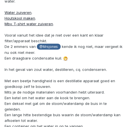
water.
Water zuiveren
.
Houtskool maken
.
Mbv. T-shirt water zuiveren
.
Vooral vanuit het idee dat je niet over een kant en klaar
filter/apparaat beschikt.
De 2 emmers van
kende ik nog niet, maar vergeet ik
@Mrsjones
nu ook niet meer.
Een draagbare condensatie kuil.
In het geval van zout water, destilleren, cq. condenseren.
Met een beetje handigheid is een destillatie apparaat goed en
goedkoop zelf te bouwen.
Mits je de nodige materialen voorhanden hebt uiteraard.
Een ketel om het water aan de kook te brengen.
Een deksel met gat om de stoom/waterdamp de buis in te
geleiden.
Een lange hitte bestendige buis waarin de stoom/waterdamp kan
afkoelen tot water.
Een container om het water in op te vangen.