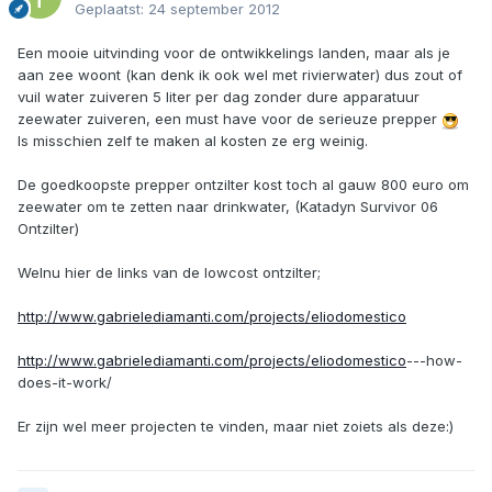
Geplaatst:
24 september 2012
Een mooie uitvinding voor de ontwikkelings landen, maar als je
aan zee woont (kan denk ik ook wel met rivierwater) dus zout of
vuil water zuiveren 5 liter per dag zonder dure apparatuur
zeewater zuiveren, een must have voor de serieuze prepper
Is misschien zelf te maken al kosten ze erg weinig.
De goedkoopste prepper ontzilter kost toch al gauw 800 euro om
zeewater om te zetten naar drinkwater, (Katadyn Survivor 06
Ontzilter)
Welnu hier de links van de lowcost ontzilter;
http://www.gabrielediamanti.com/projects/eliodomestico
http://www.gabrielediamanti.com/projects/eliodomestico
---how-
does-it-work/
Er zijn wel meer projecten te vinden, maar niet zoiets als deze:)