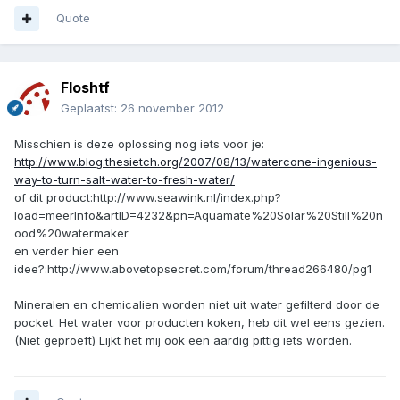
Quote
Floshtf
Geplaatst:
26 november 2012
Misschien is deze oplossing nog iets voor je:
http://www.blog.thesietch.org/2007/08/13/watercone-ingenious-
way-to-turn-salt-water-to-fresh-water/
of dit product:http://www.seawink.nl/index.php?
load=meerInfo&artID=4232&pn=Aquamate%20Solar%20Still%20n
ood%20watermaker
en verder hier een
idee?:http://www.abovetopsecret.com/forum/thread266480/pg1
Mineralen en chemicalien worden niet uit water gefilterd door de
pocket. Het water voor producten koken, heb dit wel eens gezien.
(Niet geproeft) Lijkt het mij ook een aardig pittig iets worden.