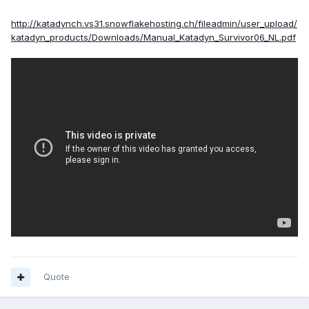
http://katadynch.vs31.snowflakehosting.ch/fileadmin/user_upload/
katadyn_products/Downloads/Manual_Katadyn_Survivor06_NL.pdf
Quote