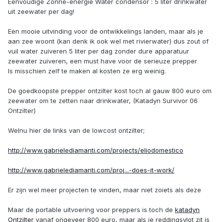
Eenvoudige Zonne-energie Water condensor : 5 liter drinkwater
uit zeewater per dag!
Een mooie uitvinding voor de ontwikkelings landen, maar als je
aan zee woont (kan denk ik ook wel met rivierwater) dus zout of
vuil water zuiveren 5 liter per dag zonder dure apparatuur
zeewater zuiveren, een must have voor de serieuze prepper
Is misschien zelf te maken al kosten ze erg weinig.
De goedkoopste prepper ontzilter kost toch al gauw 800 euro om
zeewater om te zetten naar drinkwater, (Katadyn Survivor 06
Ontzilter)
Welnu hier de links van de lowcost ontzilter;
http://www.gabrielediamanti.com/projects/eliodomestico
http://www.gabrielediamanti.com/proj...-does-it-work/
Er zijn wel meer projecten te vinden, maar niet zoiets als deze
Maar de portable uitvoering voor preppers is toch de
katadyn
Ontzilter
vanaf ongeveer 800 euro, maar als je reddingsvlot zit is