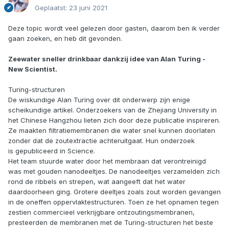
Geplaatst:
23 juni 2021
Deze topic wordt veel gelezen door gasten, daarom ben ik verder
gaan zoeken, en heb dit gevonden.
Zeewater sneller drinkbaar dankzij idee van Alan Turing -
New Scientist.
Turing-structuren
De wiskundige Alan Turing over dit onderwerp zijn enige
scheikundige artikel. Onderzoekers van de Zhejiang University in
het Chinese Hangzhou lieten zich door deze publicatie inspireren.
Ze maakten filtratiemembranen die water snel kunnen doorlaten
zonder dat de zoutextractie achteruitgaat. Hun onderzoek
is gepubliceerd in Science.
Het team stuurde water door het membraan dat verontreinigd
was met gouden nanodeeltjes. De nanodeeltjes verzamelden zich
rond de ribbels en strepen, wat aangeeft dat het water
daardoorheen ging. Grotere deeltjes zoals zout worden gevangen
in de oneffen oppervlaktestructuren. Toen ze het opnamen tegen
zestien commercieel verkrijgbare ontzoutingsmembranen,
presteerden de membranen met de Turing-structuren het beste