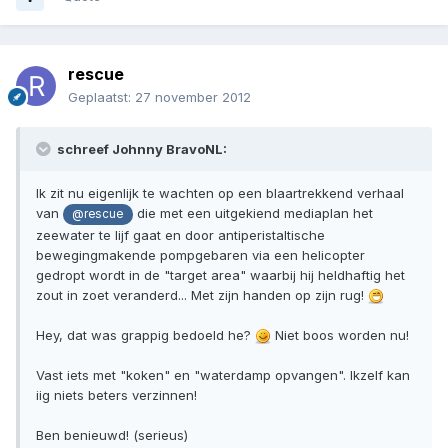
rescue
Geplaatst:
27 november 2012
schreef Johnny BravoNL:
Ik zit nu eigenlijk te wachten op een blaartrekkend verhaal
van
die met een uitgekiend mediaplan het
@rescue
zeewater te lijf gaat en door antiperistaltische
bewegingmakende pompgebaren via een helicopter
gedropt wordt in de "target area" waarbij hij heldhaftig het
zout in zoet veranderd... Met zijn handen op zijn rug!
Hey, dat was grappig bedoeld he?
Niet boos worden nu!
Vast iets met "koken" en "waterdamp opvangen". Ikzelf kan
iig niets beters verzinnen!
Ben benieuwd! (serieus)