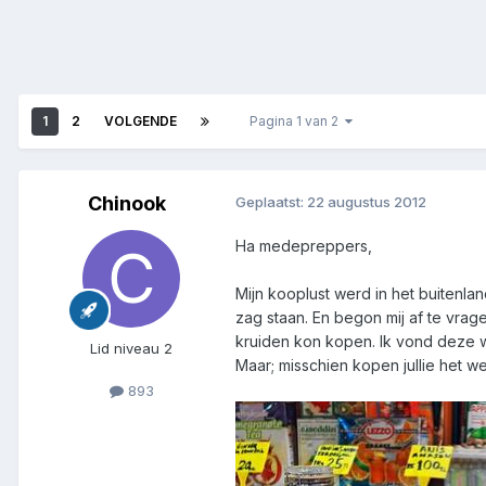
1
2
VOLGENDE
Pagina 1 van 2
Chinook
Geplaatst:
22 augustus 2012
Ha medepreppers,
Mijn kooplust werd in het buitenla
zag staan. En begon mij af te vrag
kruiden kon kopen. Ik vond deze 
Lid niveau 2
Maar; misschien kopen jullie het 
893