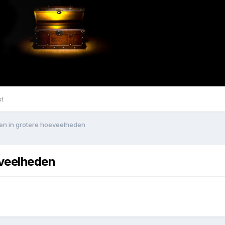
st
jen in grotere hoeveelheden
eveelheden