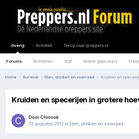
Overig
Activiteit
Terug naar preppers.nl
Forums
Richtlijnen
Staf
Online gebruikers
Erelij
Home
Survival
Eten, drinken en voorraad
Kruiden en speceri
Kruiden en specerijen in grotere ho
Door
Chinook
22 augustus 2012
in
Eten, drinken en voorraad