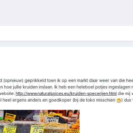
nd (opnieuw) geprikkeld toen ik op een markt daar weer van die heer
en hoe jullie kruiden inslaan. Ik heb een heleboel potjes ingeslag
website:
http://www.naturalspices.eu/kruiden-specerijen.html
die mij 
wel heel ergens anders en goedkoper (bij de toko misschien
) dus