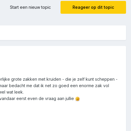
Start een nieuw topic
Reageer op dit topic
lijke grote zakken met kruiden - die je zelf kunt scheppen -
en maar bedacht me dat ik net zo goed een enorme zak vol
wel wat leek.
 vandaar eerst even de vraag aan jullie