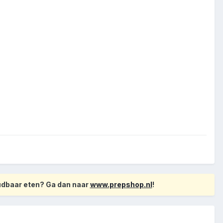
oudbaar eten? Ga dan naar
www.prepshop.nl
!