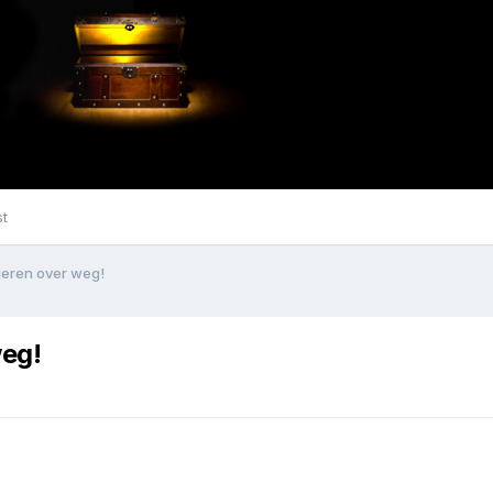
st
geren over weg!
weg!