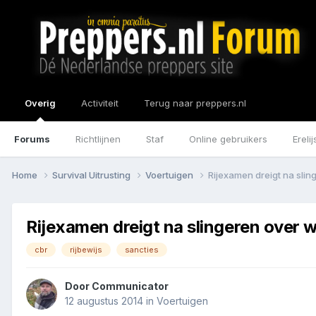
Overig
Activiteit
Terug naar preppers.nl
Forums
Richtlijnen
Staf
Online gebruikers
Erelij
Home
Survival Uitrusting
Voertuigen
Rijexamen dreigt na slin
Rijexamen dreigt na slingeren over 
cbr
rijbewijs
sancties
Door
Communicator
12 augustus 2014
in
Voertuigen