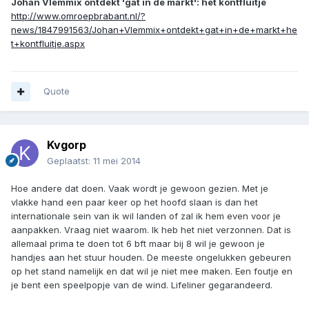
Johan Vlemmix ontdekt 'gat in de markt': het kontfluitje
http://www.omroepbrabant.nl/?
news/1847991563/Johan+Vlemmix+ontdekt+gat+in+de+markt+he
t+kontfluitje.aspx
Quote
Kvgorp
Geplaatst:
11 mei 2014
Hoe andere dat doen. Vaak wordt je gewoon gezien. Met je
vlakke hand een paar keer op het hoofd slaan is dan het
internationale sein van ik wil landen of zal ik hem even voor je
aanpakken. Vraag niet waarom. Ik heb het niet verzonnen. Dat is
allemaal prima te doen tot 6 bft maar bij 8 wil je gewoon je
handjes aan het stuur houden. De meeste ongelukken gebeuren
op het stand namelijk en dat wil je niet mee maken. Een foutje en
je bent een speelpopje van de wind. Lifeliner gegarandeerd.