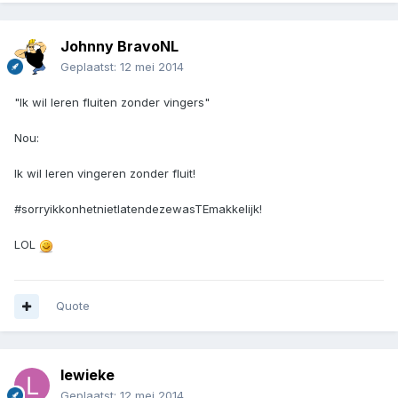
Johnny BravoNL
Geplaatst:
12 mei 2014
"Ik wil leren fluiten zonder vingers"
Nou:
Ik wil leren vingeren zonder fluit!
#sorryikkonhetnietlatendezewasTEmakkelijk!
LOL
Quote
lewieke
Geplaatst:
12 mei 2014