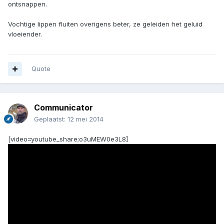
ontsnappen.
Vochtige lippen fluiten overigens beter, ze geleiden het geluid
vloeiender.
Quote
Communicator
Geplaatst:
12 mei 2014
[video=youtube_share;o3uMEW0e3L8]