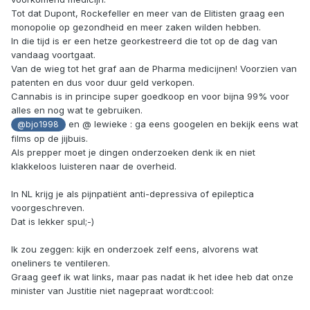
Tot dat Dupont, Rockefeller en meer van de Elitisten graag een
monopolie op gezondheid en meer zaken wilden hebben.
In die tijd is er een hetze georkestreerd die tot op de dag van
vandaag voortgaat.
Van de wieg tot het graf aan de Pharma medicijnen! Voorzien van
patenten en dus voor duur geld verkopen.
Cannabis is in principe super goedkoop en voor bijna 99% voor
alles en nog wat te gebruiken.
en @ lewieke : ga eens googelen en bekijk eens wat
@bjo1998
films op de jijbuis.
Als prepper moet je dingen onderzoeken denk ik en niet
klakkeloos luisteren naar de overheid.
In NL krijg je als pijnpatiënt anti-depressiva of epileptica
voorgeschreven.
Dat is lekker spul;-)
Ik zou zeggen: kijk en onderzoek zelf eens, alvorens wat
oneliners te ventileren.
Graag geef ik wat links, maar pas nadat ik het idee heb dat onze
minister van Justitie niet nagepraat wordt:cool: