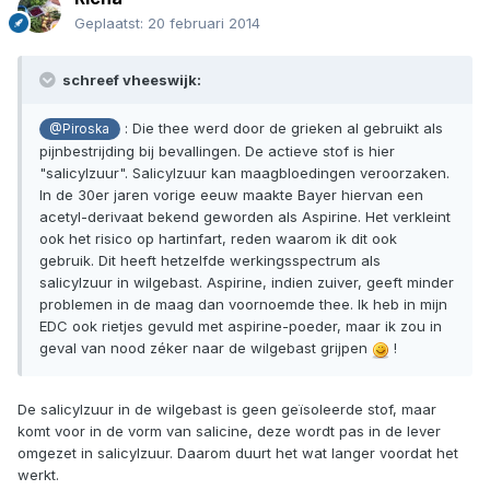
Geplaatst:
20 februari 2014
schreef vheeswijk:
: Die thee werd door de grieken al gebruikt als
@Piroska
pijnbestrijding bij bevallingen. De actieve stof is hier
"salicylzuur". Salicylzuur kan maagbloedingen veroorzaken.
In de 30er jaren vorige eeuw maakte Bayer hiervan een
acetyl-derivaat bekend geworden als Aspirine. Het verkleint
ook het risico op hartinfart, reden waarom ik dit ook
gebruik. Dit heeft hetzelfde werkingsspectrum als
salicylzuur in wilgebast. Aspirine, indien zuiver, geeft minder
problemen in de maag dan voornoemde thee. Ik heb in mijn
EDC ook rietjes gevuld met aspirine-poeder, maar ik zou in
geval van nood zéker naar de wilgebast grijpen
!
De salicylzuur in de wilgebast is geen geïsoleerde stof, maar
komt voor in de vorm van salicine, deze wordt pas in de lever
omgezet in salicylzuur. Daarom duurt het wat langer voordat het
werkt.