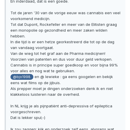
En inderdaad, dat is een goede.
Tot de jaren '30 van de vorige eeuw was cannabis een veel
voorkomend medicijn.
Tot dat Dupont, Rockefeller en meer van de Elitisten graag
een monopolie op gezondheid en meer zaken wilden
hebben.
In die tijd is er een hetze georkestreerd die tot op de dag
van vandaag voortgaat.
Van de wieg tot het graf aan de Pharma medicijnen!
Voorzien van patenten en dus voor duur geld verkopen.
Cannabis is in principe super goedkoop en voor bijna 99%
voor alles en nog wat te gebruiken.
en @ lewieke : ga eens googelen en bekijk
@bjo1998
eens wat films op de jijbuis.
Als prepper moet je dingen onderzoeken denk ik en niet
klakkeloos luisteren naar de overheid.
In NL krijg je als pijnpatiënt anti-depressiva of epileptica
voorgeschreven.
Dat is lekker spul;-)
Ik zou zeggen: kijk en onderzoek zelf eens, alvorens wat