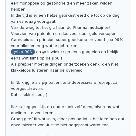
een monopolie op gezondheid en meer zaken wilden
hebben.
In die tijd is er een hetze georkestreerd die tot op de dag
van vandaag voortgaat.
Van de wieg tot het graf aan de Pharma medicijnen!
Voorzien van patenten en dus voor duur geld verkopen.
Cannabis is in principe super goedkoop en voor bijna 99%
voor alles en nog wat te gebruiken.
en @ lewieke : ga eens googelen en bekijk
@bjo1998
eens wat films op de jijbuis.
Als prepper moet je dingen onderzoeken denk ik en niet
klakkeloos luisteren naar de overheid.
In NL krijg je als pijnpatiënt anti-depressiva of epileptica
voorgeschreven.
Dat is lekker spul;-)
Ik zou zeggen: kijk en onderzoek zelf eens, alvorens wat
oneliners te ventileren.
Graag geef ik wat links, maar pas nadat ik het idee heb dat
onze minister van Justitie niet nagepraat wordt:cool: