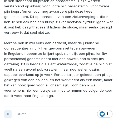
Ik heb standaard ibuprofen en paracetamol. Deze werken
versterkend op elkaar; voor lichte pijn paracetamol, voor zware
pijn ibuprofen en voor nog zwaardere pijn deze twee
gecombineerd. Dit op aanraden van een ziekenverpleger die ik
ken. Ik heb ook nog een buisje zuiver acetylsalicylzuur liggen wat
ik ooit heb gesynthetiseerd tijdens de studie, maar eerlijk gezegd
vertrouw ik dat spul niet zo.
Morfine heb ik wel eens aan gedacht, maar de juridische
consequenties vind ik hier gewoon niet tegen opwegen.
In Engeland hebben ze briljant spul, namelijk een pijnstiller (bv
paracetamol) gecombineerd met een opwekkend middel (bv
caffeïne). Dit is bedoeld als anti-katermiddel, zodat je de pijn niet
voelt na een avond pub-crawlen, maar nog wel enigszins
capabel overkomt op je werk. Een aantal jaar geleden een pilletje
gekregen van een collega, en het werkt echt als een malle, maar
het kan nooit goed voor je lichaam zijn. Toch ben ik wel
voornemens hier een buisje van mee te nemen de volgende keer
dat ik weer naar Engeland ga.
Quote
1