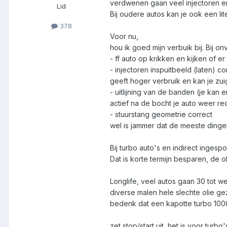
verdwenen gaan veel injectoren e
Lid
Bij oudere autos kan je ook een li
378
Voor nu,
hou ik goed mijn verbuik bij. Bij 
- ff auto op krikken en kijken of
- injectoren inspuitbeeld (laten) c
geeft hoger verbruik en kan je zui
- uitlijning van de banden (je kan 
actief na de bocht je auto weer re
- stuurstang geometrie correct
wel is jammer dat de meeste dingen n
Bij turbo auto's en indirect ingesp
Dat is korte termijn besparen, de 
Longlife, veel autos gaan 30 tot w
diverse malen hele slechte olie g
bedenk dat een kapotte turbo 1000+
zet stop/start uit, het is voor turb