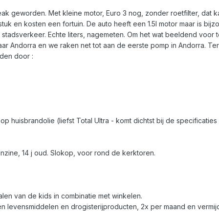
k geworden. Met kleine motor, Euro 3 nog, zonder roetfilter, dat k
tuk en kosten een fortuin. De auto heeft een 1.5l motor maar is bijz
 in stadsverkeer. Echte liters, nagemeten. Om het wat beeldend voor te
 naar Andorra en we raken net tot aan de eerste pomp in Andorra. Ter i
iden door :
op huisbrandolie (liefst Total Ultra - komt dichtst bij de specificaties
ine, 14 j oud. Slokop, voor rond de kerktoren.
len van de kids in combinatie met winkelen.
 levensmiddelen en drogisterijproducten, 2x per maand en vermij