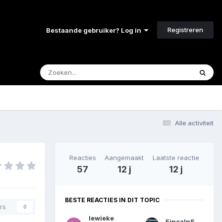
Registreren
Bestaande gebruiker? Log in
Alle activiteit
Reacties
Aangemaakt
Laatste reactie
57
12 j
12 j
BESTE REACTIES IN DIT TOPIC
rs
0
lewieke
FincaInSpanje