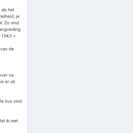
 als het
nelheid, je
t. Zo vind
svergoeding
1.5€/l =
 van de
over na
e er uit.
De bus vind
el ik niet