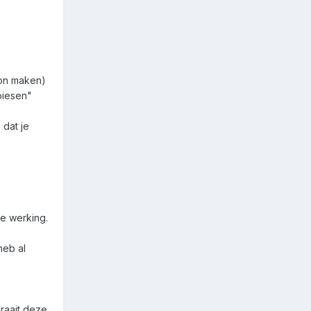
oon maken)
piesen"
 dat je
de werking.
heb al
draait deze