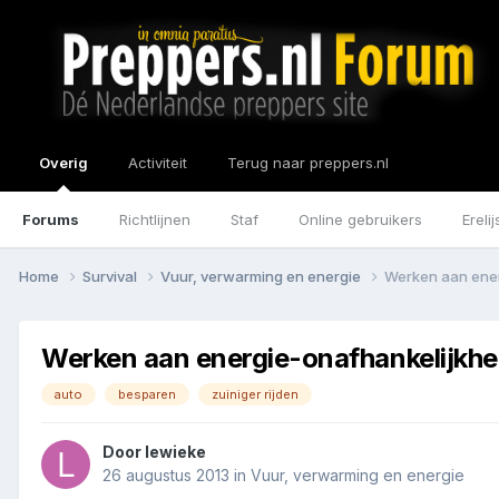
Overig
Activiteit
Terug naar preppers.nl
Forums
Richtlijnen
Staf
Online gebruikers
Erelij
Home
Survival
Vuur, verwarming en energie
Werken aan ener
Werken aan energie-onafhankelijkhei
auto
besparen
zuiniger rijden
Door
lewieke
26 augustus 2013
in
Vuur, verwarming en energie