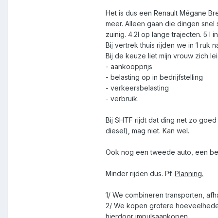
Het is dus een Renault Mégane Brea
meer. Alleen gaan die dingen snel s
zuinig. 4.2l op lange trajecten. 5 l
Bij vertrek thuis rijden we in 1 ruk
Bij de keuze liet mijn vrouw zich le
- aankoopprijs
- belasting op in bedrijfstelling
- verkeersbelasting
- verbruik.
Bij SHTF rijdt dat ding net zo goed 
diesel), mag niet. Kan wel.
Ook nog een tweede auto, een benz
Minder rijden dus. Pf.
Planning.
1/ We combineren transporten, afha
2/ We kopen grotere hoeveelheden
hierdoor impulsaankopen.