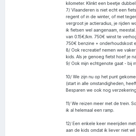
kilometer. Klinkt een beetje dubbel
7/ Vlaanderen is niet echt een fiet
regent of in de winter, of met tege
vergroot je actieradius, je rijden 
ik fietsen wel aangenaam, meestal. 
van 0.15€/km. 750€ winst te verho
750€ benzine + onderhoudskost en s
8/ Ook recreatief nemen we vaker 
kids. Als je genoeg fietst hoef je n
9/ Ook mijn echtgenote gaat - bij m
10/ We zijn nu op het punt gekome
(start in alle omstandigheden, heeft 
Besparen we ook nog verzekering 
11/ We reizen meer met de trein. 
ik al helemaal een ramp.
12/ Een enkele keer meerijden met e
aan de kids omdat ik liever niet wil