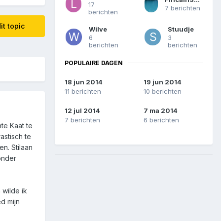
17
7 berichten
berichten
it topic
Wilve
Stuudje
6
3
berichten
berichten
POPULAIRE DAGEN
18 jun 2014
19 jun 2014
11 berichten
10 berichten
12 jul 2014
7 ma 2014
7 berichten
6 berichten
nte Kaat te
astisch te
en. Stilaan
onder
 wilde ik
ed mijn