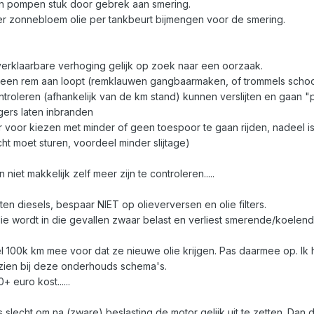
n pompen stuk door gebrek aan smering.
ter zonnebloem olie per tankbeurt bijmengen voor de smering.
onverklaarbare verhoging gelijk op zoek naar een oorzaak.
 er een rem aan loopt (remklauwen gangbaarmaken, of trommels sch
ontroleren (afhankelijk van de km stand) kunnen verslijten en gaan "
gers laten inbranden
er voor kiezen met minder of geen toespoor te gaan rijden, nadeel is
cht moet sturen, voordeel minder slijtage)
iet makkelijk zelf meer zijn te controleren.....
oten diesels, bespaar NIET op olieverversen en olie filters.
olie wordt in die gevallen zwaar belast en verliest smerende/koelen
el 100k km mee voor dat ze nieuwe olie krijgen. Pas daarmee op. Ik 
ezien bij deze onderhouds schema's.
 euro kost......
o's slecht om na (zware) beslasting de motor gelijk uit te zetten. Dan 