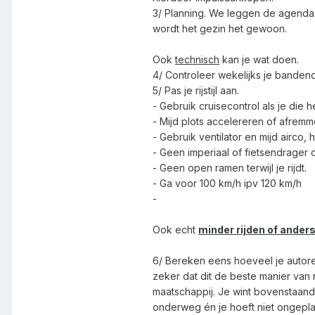
3/ Planning. We leggen de agenda's 
wordt het gezin het gewoon.
Ook
technisch
kan je wat doen.
4/ Controleer wekelijks je bandend
5/ Pas je rijstijl aan.
- Gebruik cruisecontrol als je die 
- Mijd plots accelereren of afremme
- Gebruik ventilator en mijd airc
- Geen imperiaal of fietsendrager o
- Geen open ramen terwijl je rijdt.
- Ga voor 100 km/h ipv 120 km/h
-
Ook echt
minder rijden of ander
6/ Bereken eens hoeveel je autoreis
zeker dat dit de beste manier van
maatschappij. Je wint bovenstaande 
onderweg én je hoeft niet ongeplan