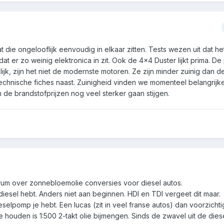
ie ongelooflijk eenvoudig in elkaar zitten. Tests wezen uit dat he
 er zo weinig elektronica in zit. Ook de 4x4 Duster lijkt prima. De p
lijk, zijn het niet de modernste motoren. Ze zijn minder zuinig dan 
technische fiches naast. Zuinigheid vinden we momenteel belangrijk
de brandstofprijzen nog veel sterker gaan stijgen.
rum over zonnebloemolie conversies voor diesel autos.
iesel hebt. Anders niet aan beginnen. HDI en TDI vergeet dit maar.
elpomp je hebt. Een lucas (zit in veel franse autos) dan voorzichti
e houden is 1:500 2-takt olie bijmengen. Sinds de zwavel uit de diese