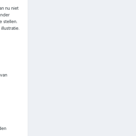
an nu niet
onder
 stellen.
llustratie.
 van
den