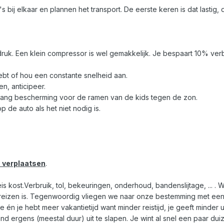
bij elkaar en plannen het transport. De eerste keren is dat lastig,
ruk. Een klein compressor is wel gemakkelijk. Je bespaart 10% verb
hebt of hou een constante snelheid aan.
n, anticipeer.
o, hang bescherming voor de ramen van de kids tegen de zon.
p de auto als het niet nodig is.
s verplaatsen
.
 kost.Verbruik, tol, bekeuringen, onderhoud, bandenslijtage, ... . W
 reizen is. Tegenwoordig vliegen we naar onze bestemming met een
én je hebt meer vakantietijd want minder reistijd, je geeft minder u
d ergens (meestal duur) uit te slapen. Je wint al snel een paar du