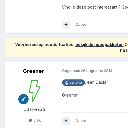
Vind je deze post interessant ? Ge
Quote
Voorbereid op noodsituaties:
bekijk de noodpakketen
Op
naa
Greener
Geplaatst:
26 augustus 2013
, een Dacia?
@lewieke
Greener
Lid niveau 2
2.9k
Quote