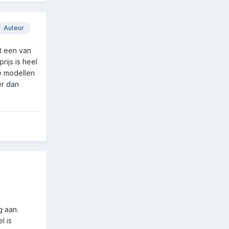
Auteur
t een van
rijs is heel
de modellen
er dan
g aan.
l is