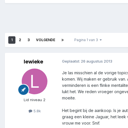
1
2
3
VOLGENDE
Pagina 1 van 3
lewieke
Geplaatst:
26 augustus 2013
Je las misschien al de vorige topic
komen. Wij maken er gebruik van. Au
verminderen is een flinke mentalite
lukt het. We reden vroeger ongeve
moeite.
Lid niveau 2
Het begint bij de aankoop. Is je a
5.8k
graag een kleine Jaguar, het leek w
vrouw me voor. Snif.