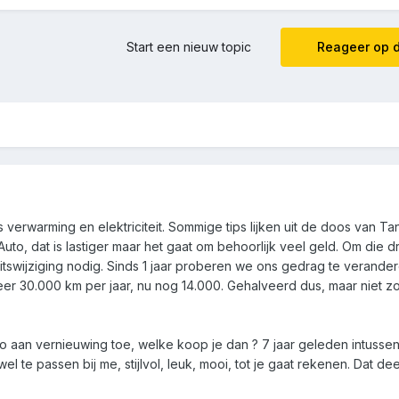
Start een nieuw topic
Reageer op d
s verwarming en elektriciteit. Sommige tips lijken uit de doos van Ta
to, dat is lastiger maar het gaat om behoorlijk veel geld. Om die dr
itswijziging nodig. Sinds 1 jaar proberen we ons gedrag te verander
er 30.000 km per jaar, nu nog 14.000. Gehalveerd dus, maar niet z
uto aan vernieuwing toe, welke koop je dan ? 7 jaar geleden intussen
el te passen bij me, stijlvol, leuk, mooi, tot je gaat rekenen. Dat de