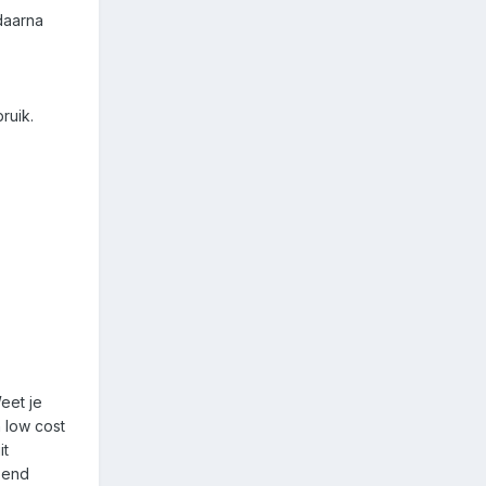
 daarna
ruik.
eet je
 low cost
it
izend