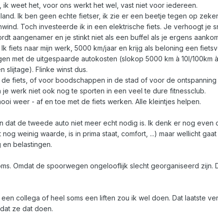
, ik weet het, voor ons werkt het wel, vast niet voor iedereen.
sland. Ik ben geen echte fietser, ik zie er een beetje tegen op zeker
nwind. Toch investeerde ik in een elektrische fiets. Je verhoogt je s
wordt aangenamer en je stinkt niet als een buffel als je ergens aankom
Ik fiets naar mijn werk, 5000 km/jaar en krijg als beloning een fiet
gen met de uitgespaarde autokosten (slokop 5000 km à 10l/100km à 
lijtage). Flinke winst dus.
de fiets, of voor boodschappen in de stad of voor de ontspanning
a je werk niet ook nog te sporten in een veel te dure fitnessclub.
ooi weer - af en toe met de fiets werken. Alle kleintjes helpen.
n dat de tweede auto niet meer echt nodig is. Ik denk er nog even 
nog weinig waarde, is in prima staat, comfort, ...) maar wellicht gaat i
en belastingen.
Soms. Omdat de spoorwegen ongelooflijk slecht georganiseerd zijn. 
en collega of heel soms een liften zou ik wel doen. Dat laatste vert
 dat ze dat doen.