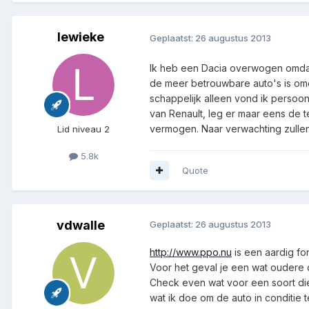
lewieke
Geplaatst:
26 augustus 2013
Ik heb een Dacia overwogen omdat d
de meer betrouwbare auto's is omdat
schappelijk alleen vond ik persoon
van Renault, leg er maar eens de 
vermogen. Naar verwachting zullen 
Lid niveau 2
5.8k
Quote
vdwalle
Geplaatst:
26 augustus 2013
http://www.ppo.nu
is een aardig fo
Voor het geval je een wat oudere d
Check even wat voor een soort dies
wat ik doe om de auto in conditie t