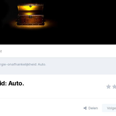
st
gie-onafhankelijkheid: Auto.
d: Auto.
Delen
Volge