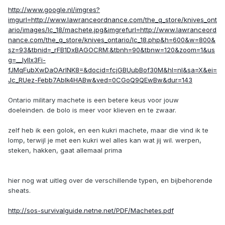
http://www.google.nl/imgres?
imgurl=http://www.lawranceordnance.com/the_q_store/knives_ont
ario/images/lc_18/machete.jpg&imgrefurl=http://www.lawranceord
nance.com/the_q_store/knives_ontario/lc_18.php&h=600&w=800&
sz=93&tbnid=_rFB1DxBAGOCRM:&tbnh=90&tbnw=120&zoom=1&us
g=__lyllx3Fi-
fJMqFubXwDaOArINK8=&docid=fcjGBUubBof30M&hl=nl&sa=X&ei=
Jc_RUez-Febb7AbIk4HABw&ved=0CGoQ9QEwBw&dur=143
Ontario military machete is een betere keus voor jouw
doeleinden. de bolo is meer voor klieven en te zwaar.
zelf heb ik een golok, en een kukri machete, maar die vind ik te
lomp, terwijl je met een kukri wel alles kan wat jij wil. werpen,
steken, hakken, gaat allemaal prima
hier nog wat uitleg over de verschillende typen, en bijbehorende
sheats.
http://sos-survivalguide.netne.net/PDF/Machetes.pdf