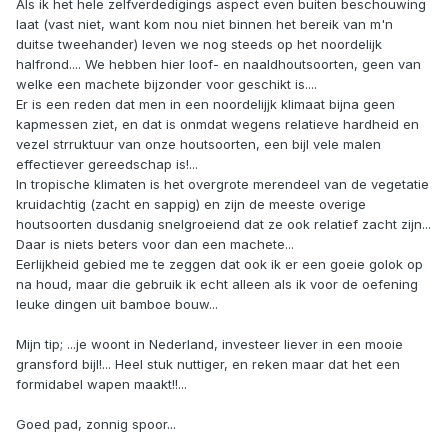
Als ik het hele zelfverdedigings aspect even buiten beschouwing
laat (vast niet, want kom nou niet binnen het bereik van m'n
duitse tweehander) leven we nog steeds op het noordelijk
halfrond.... We hebben hier loof- en naaldhoutsoorten, geen van
welke een machete bijzonder voor geschikt is....
Er is een reden dat men in een noordelijjk klimaat bijna geen
kapmessen ziet, en dat is onmdat wegens relatieve hardheid en
vezel strruktuur van onze houtsoorten, een bijl vele malen
effectiever gereedschap is!...
In tropische klimaten is het overgrote merendeel van de vegetatie
kruidachtig (zacht en sappig) en zijn de meeste overige
houtsoorten dusdanig snelgroeiend dat ze ook relatief zacht zijn...
Daar is niets beters voor dan een machete...
Eerlijkheid gebied me te zeggen dat ook ik er een goeie golok op
na houd, maar die gebruik ik echt alleen als ik voor de oefening
leuke dingen uit bamboe bouw...
Mijn tip; ...je woont in Nederland, investeer liever in een mooie
gransford bijl!... Heel stuk nuttiger, en reken maar dat het een
formidabel wapen maakt!!...
Goed pad, zonnig spoor...