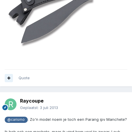
Quote
Raycoupe
Geplaatst:
3 juli 2013
: Zo'n model noem je toch een Parang ipv Manchete?
@carismo
Ik heb ook een machete, maar ik vind hem veel te zwaar. Leuk