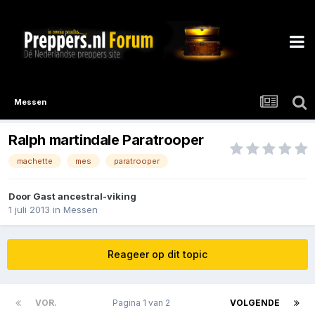
Messen
Ralph martindale Paratrooper
machette
mes
paratrooper
Door Gast ancestral-viking
1 juli 2013
in
Messen
Reageer op dit topic
VOR.
Pagina 1 van 2
VOLGENDE