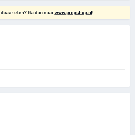
oudbaar eten? Ga dan naar
www.prepshop.nl
!