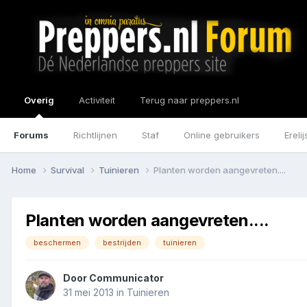
Overig
Activiteit
Terug naar preppers.nl
Forums
Richtlijnen
Staf
Online gebruikers
Erelij
Home
Survival
Tuinieren
Planten worden aangevreten....
Planten worden aangevreten....
beschermen
bestrijden
tuinieren
Door
Communicator
31 mei 2013
in
Tuinieren