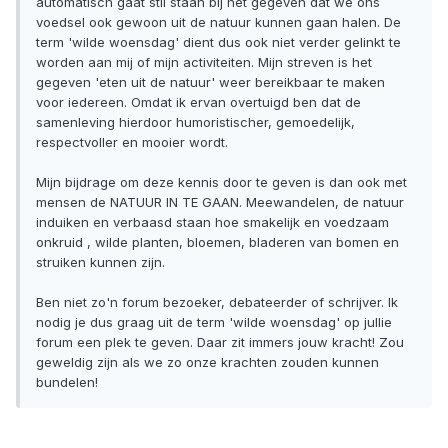
automatisch gaat stil staan bij het gegeven dat we ons
voedsel ook gewoon uit de natuur kunnen gaan halen. De
term 'wilde woensdag' dient dus ook niet verder gelinkt te
worden aan mij of mijn activiteiten. Mijn streven is het
gegeven 'eten uit de natuur' weer bereikbaar te maken
voor iedereen. Omdat ik ervan overtuigd ben dat de
samenleving hierdoor humoristischer, gemoedelijk,
respectvoller en mooier wordt.
Mijn bijdrage om deze kennis door te geven is dan ook met
mensen de NATUUR IN TE GAAN. Meewandelen, de natuur
induiken en verbaasd staan hoe smakelijk en voedzaam
onkruid , wilde planten, bloemen, bladeren van bomen en
struiken kunnen zijn.
Ben niet zo'n forum bezoeker, debateerder of schrijver. Ik
nodig je dus graag uit de term 'wilde woensdag' op jullie
forum een plek te geven. Daar zit immers jouw kracht! Zou
geweldig zijn als we zo onze krachten zouden kunnen
bundelen!