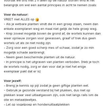
Voordat we ons met z'n allen op de natuur storten vind ik het
belangrijk om wel een aantal principes in acht te nemen zoals:
Voor de natuur:
VREET niet ALLES op
- Als je eetbare planten vindt die in een groep staan, neem dan
enkele exemplaren weg en maai niet gelijk de hele groep weg.
- Knip zoveel mogelijk boven de grond af, de wortels kunnen dan
weer opnieuw zorgen voor gewassen, graaf of trek dus geen
wortels uit als ze niet nodig zijn.
- Zorg voor een goed scherp mes of schaar, zodat je zo min
mogelijk schade aanbrengt.
- Neem geen beschermde planten uit de natuur.
- In principe is het uitgraven van planten verboden. (Heb je toch
de wortels nodig, zorg er dan voor dat je niet het enige
exemplaar pakt dat er is)
Voor jezelf:
- Breng je kennis op pijl zodat je geen giftige planten eet.
- Gebruik je gezonde verstand bij het plukken, dus niet op
plekken waar veel uitlaatgassen zijn, ook niet langs rails ivm de
olie en metaaldeeltjes.
- Let op vogelpoep en hondenuitlaatplekken