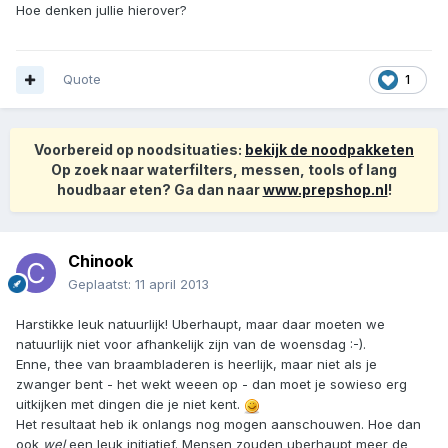
Hoe denken jullie hierover?
Quote
1
Voorbereid op noodsituaties:
bekijk de noodpakketen
Op zoek naar waterfilters, messen, tools of lang
houdbaar eten? Ga dan naar
www.prepshop.nl
!
Chinook
Geplaatst:
11 april 2013
Harstikke leuk natuurlijk! Uberhaupt, maar daar moeten we
natuurlijk niet voor afhankelijk zijn van de woensdag :-).
Enne, thee van braambladeren is heerlijk, maar niet als je
zwanger bent - het wekt weeen op - dan moet je sowieso erg
uitkijken met dingen die je niet kent.
Het resultaat heb ik onlangs nog mogen aanschouwen. Hoe dan
ook
wel
een leuk initiatief. Mensen zouden uberhaupt meer de