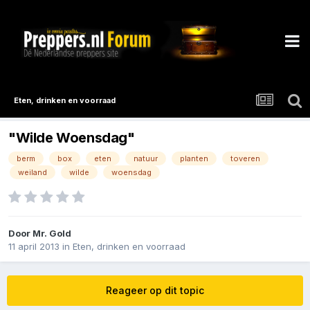
Eten, drinken en voorraad
"Wilde Woensdag"
berm
box
eten
natuur
planten
toveren
weiland
wilde
woensdag
Door
Mr. Gold
11 april 2013
in
Eten, drinken en voorraad
Reageer op dit topic