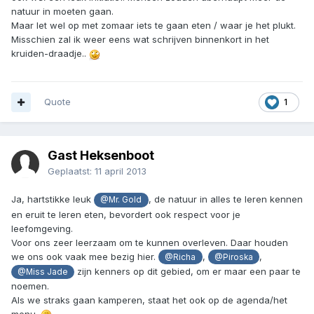
natuur in moeten gaan.
Maar let wel op met zomaar iets te gaan eten / waar je het plukt.
Misschien zal ik weer eens wat schrijven binnenkort in het
kruiden-draadje..
Quote
1
Gast Heksenboot
Geplaatst:
11 april 2013
Ja, hartstikke leuk
, de natuur in alles te leren kennen
@Mr. Gold
en eruit te leren eten, bevordert ook respect voor je
leefomgeving.
Voor ons zeer leerzaam om te kunnen overleven. Daar houden
we ons ook vaak mee bezig hier.
,
,
@Richa
@Piroska
zijn kenners op dit gebied, om er maar een paar te
@Miss Jade
noemen.
Als we straks gaan kamperen, staat het ook op de agenda/het
menu.