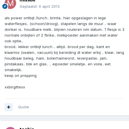
Geplaatst:
6 april 2013
als power ontbijt /lunch.. brinta.. hier opgeslagen in lege
waterflesjes.. (schoon/droog).. stapelen langs de muur .. waar
donker is.. houdbare melk.. blijven rouleren ivm datum.. 1 flesje is 3
normale onbijten of 2 flinke.. melkpoeder aanmaken met water
ook optie..
brood.. lekker ontbijt lunch .. altijd.. brood per dag.. kant en
klaarmix (sealen.. vacuum) bij bereiding dl water erbij .. klaar.. lang
houdbaar beleg.. ham.. boterhamworst.. leverpastei.. jam..
pindakaas.. blik en glas.. .. eipoeder omeletje.. en voila.. eet
smakelijk..
keep on prepping
xxbirgittexx
Quote