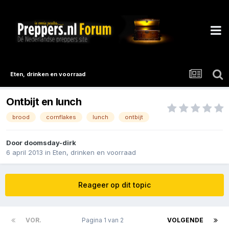
Eten, drinken en voorraad
Ontbijt en lunch
brood
cornflakes
lunch
ontbijt
Door
doomsday-dirk
6 april 2013
in
Eten, drinken en voorraad
Reageer op dit topic
VOR.
Pagina 1 van 2
VOLGENDE