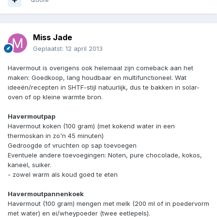
Miss Jade
Geplaatst:
12 april 2013
Havermout is overigens ook helemaal zijn comeback aan het
maken: Goedkoop, lang houdbaar en multifunctioneel. Wat
ideeën/recepten in SHTF-stijl natuurlijk, dus te bakken in solar-
oven of op kleine warmte bron.
Havermoutpap
Havermout koken (100 gram) (met kokend water in een
thermoskan in zo'n 45 minuten)
Gedroogde of vruchten op sap toevoegen
Eventuele andere toevoegingen: Noten, pure chocolade, kokos,
kaneel, suiker.
- zowel warm als koud goed te eten
Havermoutpannenkoek
Havermout (100 gram) mengen met melk (200 ml of in poedervorm
met water) en ei/wheypoeder (twee eetlepels).