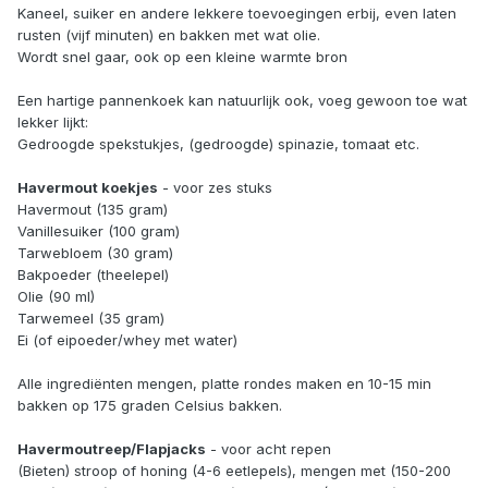
Kaneel, suiker en andere lekkere toevoegingen erbij, even laten
rusten (vijf minuten) en bakken met wat olie.
Wordt snel gaar, ook op een kleine warmte bron
Een hartige pannenkoek kan natuurlijk ook, voeg gewoon toe wat
lekker lijkt:
Gedroogde spekstukjes, (gedroogde) spinazie, tomaat etc.
Havermout koekjes
- voor zes stuks
Havermout (135 gram)
Vanillesuiker (100 gram)
Tarwebloem (30 gram)
Bakpoeder (theelepel)
Olie (90 ml)
Tarwemeel (35 gram)
Ei (of eipoeder/whey met water)
Alle ingrediënten mengen, platte rondes maken en 10-15 min
bakken op 175 graden Celsius bakken.
Havermoutreep/Flapjacks
- voor acht repen
(Bieten) stroop of honing (4-6 eetlepels), mengen met (150-200