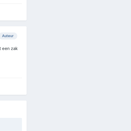
Auteur
st een zak