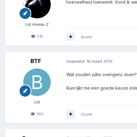
hoeveelheid toeneemt. Vond ik wel
Lid niveau 2
3.1k
Quote
BTF
Geplaatst:
18 maart 2013
Wat zouden jullie overigens doen? 
Rum lijkt me een goede keuze ind
Lid
360
Quote