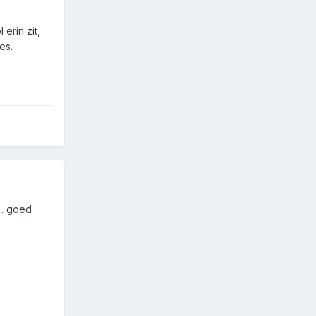
erin zit,
es.
%. goed