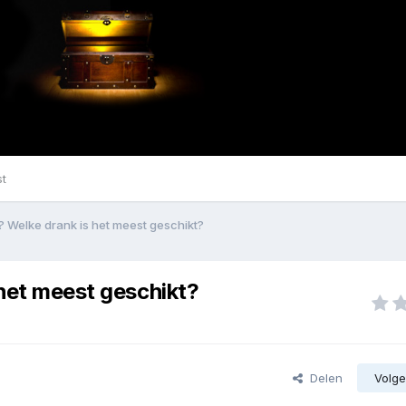
st
l? Welke drank is het meest geschikt?
 het meest geschikt?
Delen
Volge