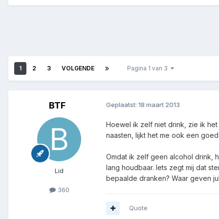
1
2
3
VOLGENDE
Pagina 1 van 3
BTF
Geplaatst:
18 maart 2013
Hoewel ik zelf niet drink, zie ik 
naasten, lijkt het me ook een goed
Omdat ik zelf geen alcohol drink, 
lang houdbaar. Iets zegt mij dat st
Lid
bepaalde dranken? Waar geven jul
360
Quote