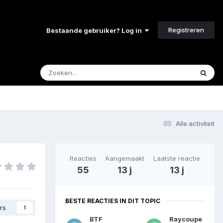
Registreren
Bestaande gebruiker? Log in
Alle activiteit
Reacties
Aangemaakt
Laatste reactie
55
13 j
13 j
BESTE REACTIES IN DIT TOPIC
rs
1
BTF
Raycoupe