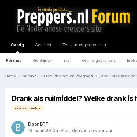
Overig
Activiteit
Terug naar preppers.nl
Forums
Richtlijnen
Staf
Online gebruikers
Erelij
Home
Survival
Eten, drinken en voorraad
Drank als ruilmidde
Drank als ruilmiddel? Welke drank is
drank ruilmiddel
Door
BTF
18 maart 2013
in
Eten, drinken en voorraad