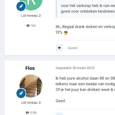
voor het verkoop heb ik rum me
goed voor ontstoken tandvlees
Lid niveau 2
10k
Ah, illegaal drank stoken en verk
13%
Quote
Flos
Geplaatst:
18 maart 2013
Ik heb pure alcohol staan 96 en 98
telkens maar een beetje van nodig
Of je het puur kan drinken weet ik 
Geert
Lid niveau 2
6.8k