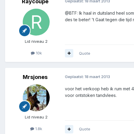
Raycoupe
Geplaatst:
18 maart 2013
@BTF: Ik haal in duitsland heel so
des te beter! 't Gaat tegen die ti
Lid niveau 2
10k
Quote
Mrsjones
Geplaatst:
18 maart 2013
voor het verkoop heb ik rum met 4
voor ontstoken tandvlees.
Lid niveau 2
1.8k
Quote