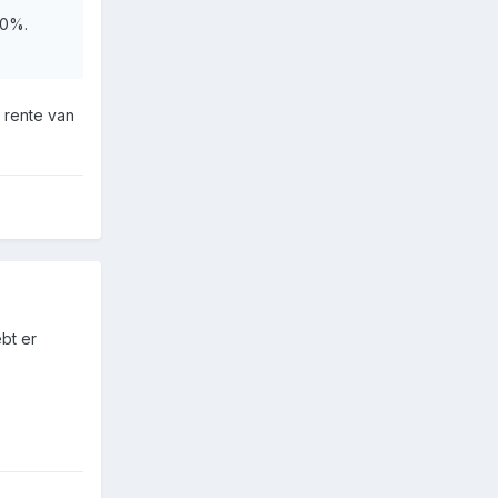
60%.
 rente van
bt er