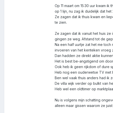
Op 11 maart om 15:30 uur kwam ik 
op 1 lijn, nu zag ik duidelijk dat 
Ze zagen dat ik thuis kwam en lie
te zien.
Ze zagen dat ik vanuit het huis z
gingen ze weg. Afstand tot de ge
Na een half uurtje zat het me toch
invoeren van het kenteken vroeg z
Dan hadden ze direkt aktie kunne
Het is best be-angstigend om door 
Ook heb ik geen rijkdom of dure sp
Heb nog een ouderwetse TV met be
Ben wel vaak thuis anders had ik z
De villa wijk verder op bulkt van 
Heb wel een oldtimer op marktpla
Nu is volgens mijn schatting ongev
alleen maar gissen waarom ze juist 