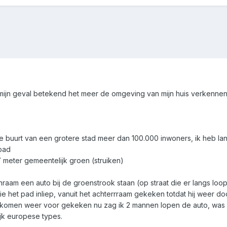
 mijn geval betekend het meer de omgeving van mijn huis verkenne
ede buurt van een grotere stad meer dan 100.000 inwoners, ik heb lan
pad
meter gemeentelijk groen (struiken)
nraam een auto bij de groenstrook staan (op straat die er langs loop
 het pad inliep, vanuit het achterrraam gekeken totdat hij weer doo
g komen weer voor gekeken nu zag ik 2 mannen lopen de auto, wa
ijk europese types.