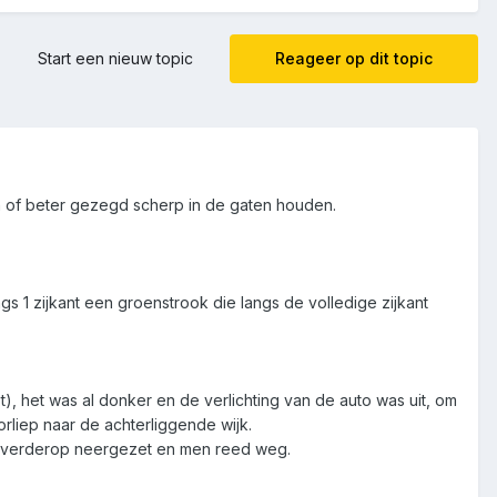
Start een nieuw topic
Reageer op dit topic
n of beter gezegd scherp in de gaten houden.
gs 1 zijkant een groenstrook die langs de volledige zijkant
t), het was al donker en de verlichting van de auto was uit, om
rliep naar de achterliggende wijk.
s verderop neergezet en men reed weg.