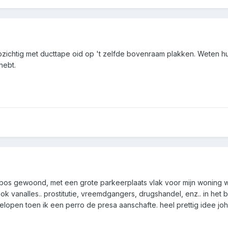
chtig met ducttape oid op 't zelfde bovenraam plakken. Weten hun ve
hebt.
et bos gewoond, met een grote parkeerplaats vlak voor mijn woning
 vanalles.. prostitutie, vreemdgangers, drugshandel, enz.. in het b
gelopen toen ik een perro de presa aanschafte. heel prettig idee joh