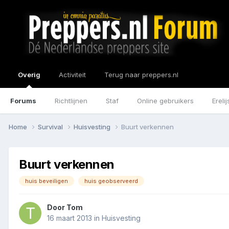
Overig
Activiteit
Terug naar preppers.nl
Forums
Richtlijnen
Staf
Online gebruikers
Erelij
Home
Survival
Huisvesting
Buurt verkennen
Buurt verkennen
huis beveiligen
huis geobserveerd
Door
Tom
16 maart 2013
in
Huisvesting