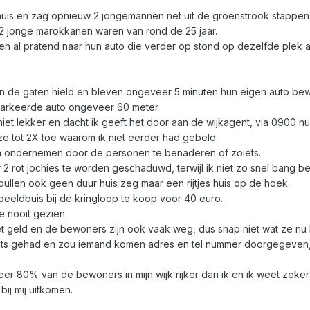
thuis en zag opnieuw 2 jongemannen net uit de groenstrook stappen 
het 2 jonge marokkanen waren van rond de 25 jaar.
pen al pratend naar hun auto die verder op stond op dezelfde plek
e in de gaten hield en bleven ongeveer 5 minuten hun eigen auto b
parkeerde auto ongeveer 60 meter
 niet lekker en dacht ik geeft het door aan de wijkagent, via 0900 n
e tot 2X toe waarom ik niet eerder had gebeld.
n ondernemen door de personen te benaderen of zoiets.
2 rot jochies te worden geschaduwd, terwijl ik niet zo snel bang be
ullen ook geen duur huis zeg maar een rijtjes huis op de hoek.
eldbuis bij de kringloop te koop voor 40 euro.
e nooit gezien.
het geld en de bewoners zijn ook vaak weg, dus snap niet wat ze nu 
ats gehad en zou iemand komen adres en tel nummer doorgegeven,,
eer 80% van de bewoners in mijn wijk rijker dan ik en ik weet zeke
bij mij uitkomen.