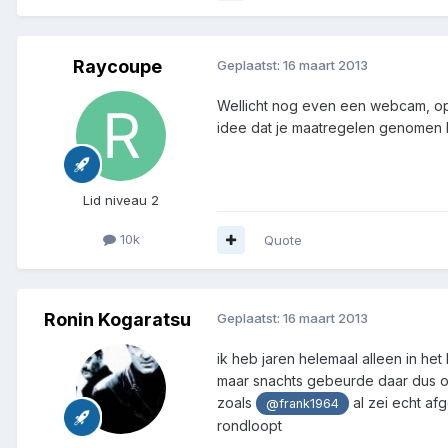
Raycoupe
Geplaatst:
16 maart 2013
Wellicht nog even een webcam, opzi
idee dat je maatregelen genomen 
Lid niveau 2
10k
Quote
Ronin Kogaratsu
Geplaatst:
16 maart 2013
ik heb jaren helemaal alleen in h
maar snachts gebeurde daar dus ook
zoals
al zei echt af
@frank1964
rondloopt