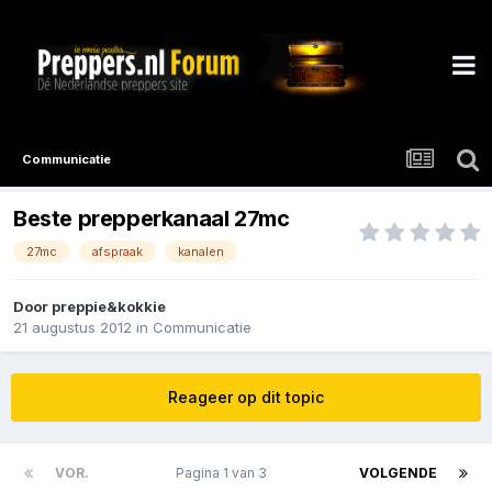
Communicatie
Beste prepperkanaal 27mc
27mc
afspraak
kanalen
Door
preppie&kokkie
21 augustus 2012
in
Communicatie
Reageer op dit topic
VOR.
Pagina 1 van 3
VOLGENDE