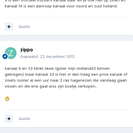
9 is een officieel truckers kanaal daar wil je ook niet op zitten en
kanaal 14 is een aanroep kanaal voor noord en zuid holland.
Quote
zippo
Geplaatst:
22 december 2012
kanaal 4 en 33 klinkt okee (gister mijn midland42 binnen
gekregen) maar kanaal 33 is hier in den haag een prive kanaal of
zoiets..luister al een uur naar 2 ras hagenezen die vandaag gaan
vissen..en die ene gaat wss zijn bootje verkopen..
Quote