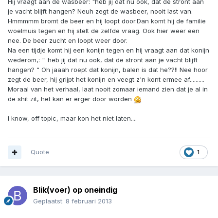
Hij vraagt aan de wasbeer: "heb jij dat nu ook, dat de stront aan
je vacht blijft hangen? Neuh zegt de wasbeer, nooit last van.
Hmmmmm bromt de beer en hij loopt door.Dan komt hij de familie
woelmuis tegen en hij stelt de zelfde vraag. Ook hier weer een
nee. De beer zucht en loopt weer door.
Na een tijdje komt hij een konijn tegen en hij vraagt aan dat konijn
wederom,: '' heb jij dat nu ook, dat de stront aan je vacht blijft
hangen? " Oh jaaah roept dat konijn, balen is dat he??!! Nee hoor
zegt de beer, hij grijpt het konijn en veegt z'n kont ermee af..........
Moraal van het verhaal, laat nooit zomaar iemand zien dat je al in
de shit zit, het kan er erger door worden
I know, off topic, maar kon het niet laten....
Quote
1
Blik(voer) op oneindig
Geplaatst:
8 februari 2013