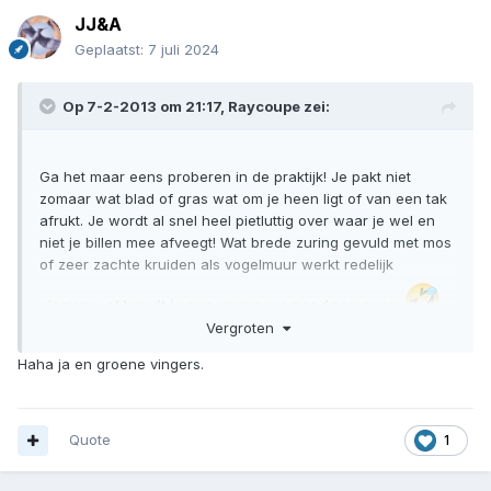
JJ&A
Geplaatst:
7 juli 2024
Op 7-2-2013 om 21:17,
Raycoupe
zei:
Ga het maar eens proberen in de praktijk! Je pakt niet
zomaar wat blad of gras wat om je heen ligt of van een tak
afrukt. Je wordt al snel heel pietluttig over waar je wel en
niet je billen mee afveegt! Wat brede zuring gevuld met mos
of zeer zachte kruiden als vogelmuur werkt redelijk
🤣
plezierig,
al houdt je er een groene naad aan over.
Vergroten
Haha ja en groene vingers.
Quote
1