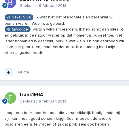
Geplaatst:
8 februari 2013
, Ik wist niet dat brandnetels en berenklauw,
@live2survive
bomen waren. Weer wat geleerd.
, wij zijn wildkampeerders. Ik heb schijt aan alles ;-)
@Raycoupe
en gebruik in de natuur wat er op dat moment is. Ik geef toe, niet
ieder boomblad is geschikt, berk is wat klein. En ook gedroogd wil
je ze niet gebruiken, maar verder denk ik dat menig blad mijn
billen al gezien heeft.
Quote
frank1964
Geplaatst:
8 februari 2013
Loopt een beer door het bos, die verschrikkelijk baalt, omdat hij
zijn kont nooit goed schoon krijgt. Dus hij besluit de andere
bosdieren eens te vragen of zij dat probleem ook hebben.