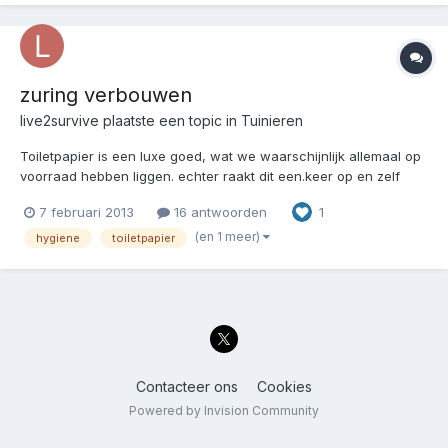
zuring verbouwen
live2survive
plaatste een topic in
Tuinieren
Toiletpapier is een luxe goed, wat we waarschijnlijk allemaal op
voorraad hebben liggen. echter raakt dit een.keer op en zelf
toilet papier maken is een hele opgave. Je kunt natuurlijk je kont
7 februari 2013
16 antwoorden
1
met een oude krant afvegen of... Zuring verbouwen! Dit
meerjarig kruid wordt 30 cm hoog en moet je in apr...
(en 1 meer)
hygiene
toiletpapier
Contacteer ons
Cookies
Powered by Invision Community