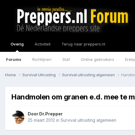
Overig
Activiteit
Terug naar preppers.nl
Forums
Richtlijnen
Staf
Online gebruikers
Erelij
Home
Survival Uitrusting
Survival uitrusting algemeen
Handmo
Handmolen om granen e.d. mee te m
Door
Dr.Prepper
25 maart 2012
in
Survival uitrusting algemeen