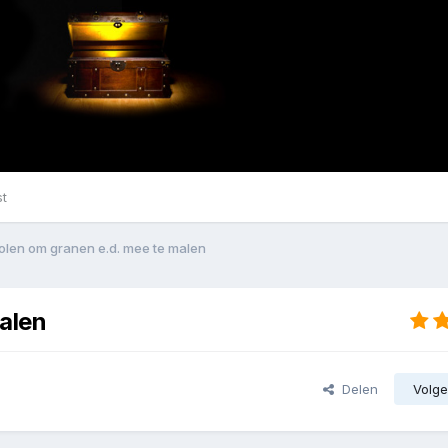
st
len om granen e.d. mee te malen
alen
Delen
Volge