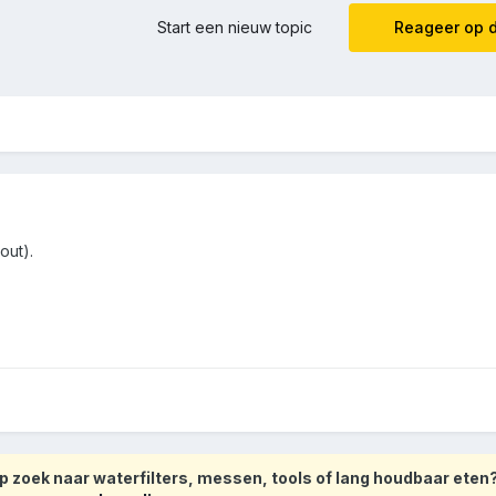
Start een nieuw topic
Reageer op d
out).
 zoek naar waterfilters, messen, tools of lang houdbaar eten