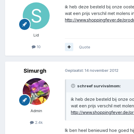
ik heb deze besteld bij onze oost
wat een prijs verschil met molens i
http://www.shoppingfever.de/prod
Lid
10
Quote
Simurgh
Geplaatst:
14 november 2012
schreef survivalmom:
ik heb deze besteld bij onze o
wat een prijs verschil met molen
Admin
http://www.shoppingfever.de/p
2.4k
Ik ben heel benieuwd hoe goed hij