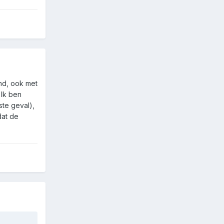
and, ook met
 Ik ben
gste geval),
dat de