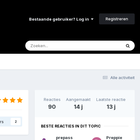
Registreren
Bestaande gebruiker? Log in
Alle activiteit
Reacties
Aangemaakt
Laatste reactie
90
14 j
13 j
rs
2
BESTE REACTIES IN DIT TOPIC
prepass
Preppie