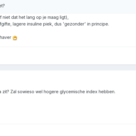
et?
f niet dat het lang op je maag ligt),
gifte, lagere insuline piek, dus 'gezonder' in principe.
k haver
inta zit? Zal sowieso wel hogere glycemische index hebben.