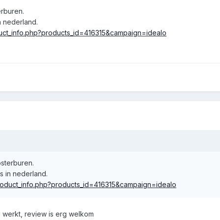
erburen.
n nederland.
uct_info.php?products_id=416315&campaign=idealo
osterburen.
s in nederland.
roduct_info.php?products_id=416315&campaign=idealo
 werkt, review is erg welkom