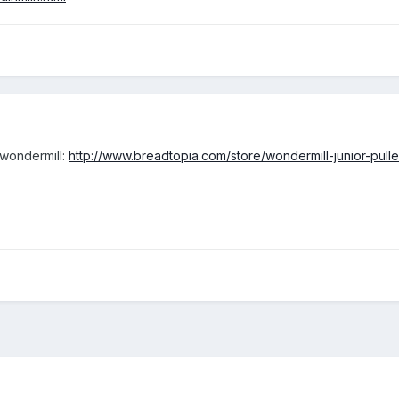
 wondermill:
http://www.breadtopia.com/store/wondermill-junior-pulle