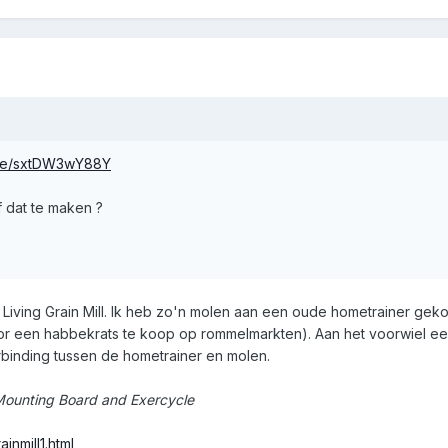
u.be/sxtDW3wY88Y
f dat te maken ?
Living Grain Mill. Ik heb zo'n molen aan een oude hometrainer gek
or een habbekrats te koop op rommelmarkten). Aan het voorwiel ee
binding tussen de hometrainer en molen.
 Mounting Board and Exercycle
ainmill1.html