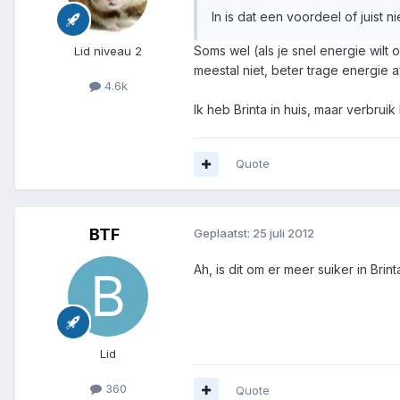
In is dat een voordeel of juist ni
Soms wel (als je snel energie wilt o
Lid niveau 2
meestal niet, beter trage energie af
4.6k
Ik heb Brinta in huis, maar verbrui
Quote
BTF
Geplaatst:
25 juli 2012
Ah, is dit om er meer suiker in Br
Lid
360
Quote