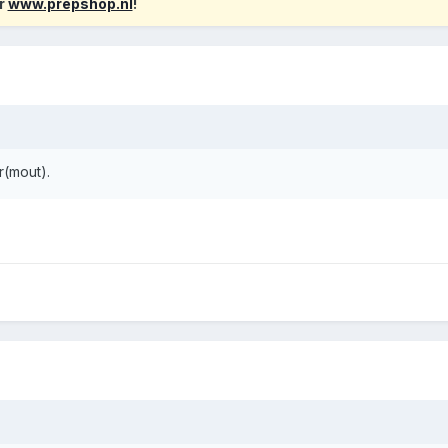
r
www.prepshop.nl
!
r(mout).