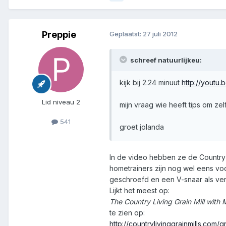
Preppie
Geplaatst:
27 juli 2012
schreef natuurlijkeu:
kijk bij 2.24 minuut
http://yout
Lid niveau 2
mijn vraag wie heeft tips om zel
541
groet jolanda
In de video hebben ze de Country 
hometrainers zijn nog wel eens vo
geschroefd en een V-snaar als ver
Lijkt het meest op:
The Country Living Grain Mill with
te zien op:
http://countrylivinggrainmills.com/gr