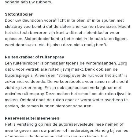
schade aan uw rubbers.
Slotontdooier
Door uw deursloten vooraf licht in te oliën of in te spuiten met
slotspray voorkomt u dat de sloten snel kunnen bevriezen. Mocht
het slot toch bevroren zijn kunt u dit met slotontdooier weer
oplossen. Slotontdooier kunt u beter niet in de auto laten liggen,
want daar kunt u niet bij als u deze plots nodig heeft.
Ruitenkrabber of ruitenspray
Een ruitenkrabber is onmisbaar tijdens de wintermaanden. Zorg
dat u voor vertrek alle ruiten ijsvrij maakt. Denk ook aan de
buitenspiegels. Alleen een "streep over de ruit voor het zicht" is
zeker niet voldoende. De verkeersboetes voor ramen met slecht
zicht zijn zeer hoog. Er zijn ook spuitbussen verkrijgbaar met
antivries ruitenspray. Deze maken het simpel om de ruiten ijsvrij te
maken. Ontdooi nooit de ruiten door er warm water overheen te
gooien, de ramen kunnen hierdoor scheuren.
Reservesleutel meenemen
Het is verstandig op reis de autoreservesleutel mee nemen of
mee te geven aan uw partner of medereiziger. Handig bij verlies
of wanneer de deuren op slot zijn gegaan tijdens het