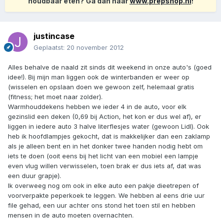
houdbaar eten? Ga dan naar
www.prepshop.nl
!
justincase
Geplaatst:
20 november 2012
Alles behalve de naald zit sinds dit weekend in onze auto's (goed
idee!). Bij mijn man liggen ook de winterbanden er weer op
(wisselen en opslaan doen we gewoon zelf, helemaal gratis
(fitness; het moet naar zolder).
Warmhouddekens hebben we ieder 4 in de auto, voor elk
gezinslid een deken (0,69 bij Action, het kon er dus wel af), er
liggen in iedere auto 3 halve literflesjes water (gewoon Lidl). Ook
heb ik hoofdlampjes gekocht, dat is makkelijker dan een zaklamp
als je alleen bent en in het donker twee handen nodig hebt om
iets te doen (ooit eens bij het licht van een mobiel een lampje
even vlug willen verwisselen, toen brak er dus iets af, dat was
een duur grapje).
Ik overweeg nog om ook in elke auto een pakje dieetrepen of
voorverpakte peperkoek te leggen. We hebben al eens drie uur
file gehad, een uur achter ons stond het toen stil en hebben
mensen in de auto moeten overnachten.