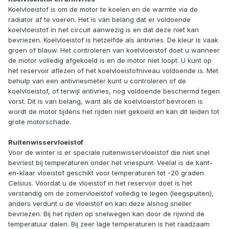
Koelvloeistof is om de motor te koelen en de warmte via de
radiator af te voeren. Het is van belang dat er voldoende
koelvloeistof in het circuit aanwezig is en dat deze niet kan
bevriezen. Koelvloeistof is hetzelfde als antivries. De kleur is vaak
groen of blauw. Het controleren van koelvloeistof doet u wanneer
de motor volledig afgekoeld is en de motor niet loopt. U kunt op
het reservoir aflezen of het koelvloeistofniveau voldoende is. Met
behulp van een antivriesmeter kunt u controleren of de
koelvloeistof, of terwijl antivries, nog voldoende beschermd tegen
vorst. Dit is van belang, want als de koelvloeistof bevroren is
wordt de motor tijdens het rijden niet gekoeld en kan dit leiden tot
grote motorschade.
Ruitenwisservloeistof
Voor de winter is er speciale ruitenwisservloeistof die niet snel
bevriest bij temperaturen onder het vriespunt. Veelal is de kant-
en-klaar vloeistof geschikt voor temperaturen tot -20 graden
Celsius. Voordat u de vloeistof in het reservoir doet is het
verstandig om de zomervloeistof volledig te legen (leegspuiten),
anders verdunt u de vloeistof en kan deze alsnog sneller
bevriezen. Bij het rijden op snelwegen kan door de rijwind de
temperatuur dalen. Bij zeer lage temperaturen is het raadzaam