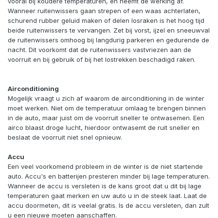
vooral bij koudere temperaturen, en neemt de werking af.
Wanneer ruitenwissers gaan strepen of een waas achterlaten,
schurend rubber geluid maken of delen losraken is het hoog tijd
beide ruitenwissers te vervangen. Zet bij vorst, ijzel en sneeuwval
de ruitenwissers omhoog bij langdurig parkeren en gedurende de
nacht. Dit voorkomt dat de ruitenwissers vastvriezen aan de
voorruit en bij gebruik of bij het lostrekken beschadigd raken.
Airconditioning
Mogelijk vraagt u zich af waarom de airconditioning in de winter
moet werken. Niet om de temperatuur omlaag te brengen binnen
in de auto, maar juist om de voorruit sneller te ontwasemen. Een
airco blaast droge lucht, hierdoor ontwasemt de ruit sneller en
beslaat de voorruit niet snel opnieuw.
Accu
Een veel voorkomend probleem in de winter is de niet startende
auto. Accu's en batterijen presteren minder bij lage temperaturen.
Wanneer de accu is versleten is de kans groot dat u dit bij lage
temperaturen gaat merken en uw auto u in de steek laat. Laat de
accu doormeten, dit is veelal gratis. Is de accu versleten, dan zult
u een nieuwe moeten aanschaffen.