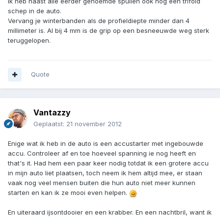
Ik heb naast alle eerder genoemde spullen ook nog een trifold
schep in de auto.
Vervang je winterbanden als de profieldiepte minder dan 4
millimeter is. Al bij 4 mm is de grip op een besneeuwde weg sterk
teruggelopen.
Quote
Vantazzy
Geplaatst:
21 november 2012
Enige wat ik heb in de auto is een accustarter met ingebouwde
accu. Controleer af en toe hoeveel spanning ie nog heeft en
that's it. Had hem een paar keer nodig totdat ik een grotere accu
in mijn auto liet plaatsen, toch neem ik hem altijd mee, er staan
vaak nog veel mensen buiten die hun auto niet meer kunnen
starten en kan ik ze mooi even helpen.
En uiteraard ijsontdooier en een krabber. En een nachtbril, want ik