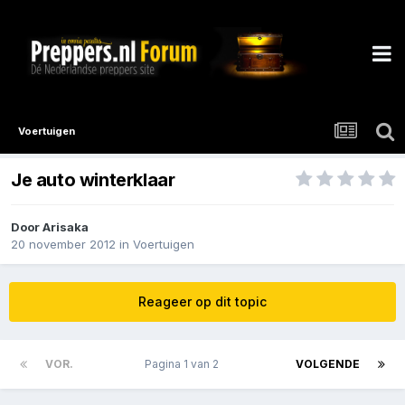
Voertuigen
Je auto winterklaar
Door
Arisaka
20 november 2012
in
Voertuigen
Reageer op dit topic
VOR.
Pagina 1 van 2
VOLGENDE