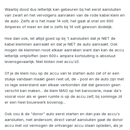
Waarbij dood dus letterlijk kan gebeuren bij het eerst aansluiten
van zwart en het vervolgens aanraken van de rode kabel klem en
de auto. Zelfs al is het maar 14 volt, het gaat al snel om 600
Amperes of meer en dat is zelfs bij 14 volt gewoon dodelijk.
Hoe dan ook, let altijd goed op bij 't aansluiten dat je NIET de
kabel klemmen aanraakt en dat je NIET de auto aanraakt. Ook
mogen de klemmen nooit elkaar aanraken want dan kan de accu
letterlijk ontploffen (een 600+ ampere kortsluiting is absoluut
levensgevaarlijk. Niet kloten met accu's!).
Of je de klem nou op de accu van te starten auto zet of er een
stukje vandaan maakt geen reet uit, de - pool en de auto zijn met
zo lage weerstand aan elkaar verbonden dat dat gewoon geen
verschil kan maken... de klem MAG op het karosserie, maar da's
vooral voor als er geen ruimte is op de accu zelf, bij sommige zit
er een heel bouwwerk bovenop...
Ook zou ik de "donor" auto eerst starten en dan pas de accu's
aansluiten, niet andersom; direct vanaf aansluiten gaat de donor
accu met vol vermogen de ontvanger accu staan opladen, als je