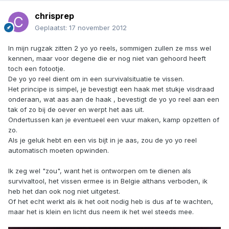
chrisprep
Geplaatst:
17 november 2012
In mijn rugzak zitten 2 yo yo reels, sommigen zullen ze mss wel
kennen, maar voor degene die er nog niet van gehoord heeft
toch een fotootje.
De yo yo reel dient om in een survivalsituatie te vissen.
Het principe is simpel, je bevestigt een haak met stukje visdraad
onderaan, wat aas aan de haak , bevestigt de yo yo reel aan een
tak of zo bij de oever en werpt het aas uit.
Ondertussen kan je eventueel een vuur maken, kamp opzetten of
zo.
Als je geluk hebt en een vis bijt in je aas, zou de yo yo reel
automatisch moeten opwinden.
Ik zeg wel "zou", want het is ontworpen om te dienen als
survivaltool, het vissen ermee is in Belgie althans verboden, ik
heb het dan ook nog niet uitgetest.
Of het echt werkt als ik het ooit nodig heb is dus af te wachten,
maar het is klein en licht dus neem ik het wel steeds mee.