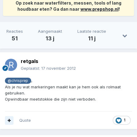
Op zoek naar waterfilters, messen, tools of lang
houdbaar eten? Ga dan naar
www.prepshop.nl
!
Reacties
Aangemaakt
Laatste reactie
51
13 j
11 j
retgals
Geplaatst:
17 november 2012
,
@chrisprep
Als je nu wat markeringen maakt kan je hem ook als rolmaat
gebruiken.
Opwindbaar meetstokkie die zijn niet verboden.
Quote
1