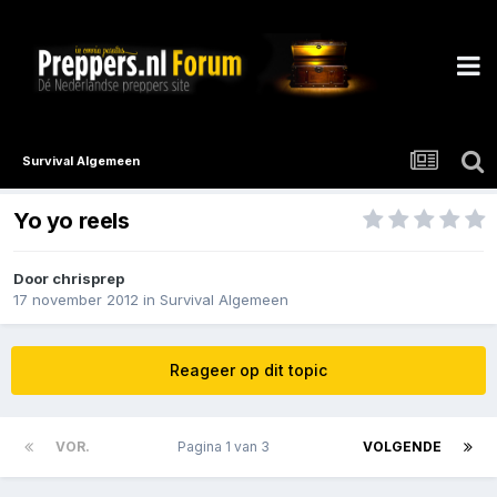
Survival Algemeen
Yo yo reels
Door
chrisprep
17 november 2012
in
Survival Algemeen
Reageer op dit topic
VOR.
Pagina 1 van 3
VOLGENDE