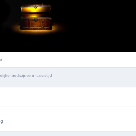
st
ijke medicijnen in crisistijd
ng