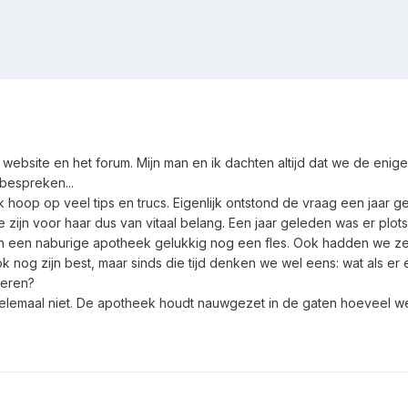
 website en het forum. Mijn man en ik dachten altijd dat we de eni
bespreken...
ik hoop op veel tips en trucs. Eigenlijk ontstond de vraag een jaar
 zijn voor haar dus van vitaal belang. Een jaar geleden was er plo
 in een naburige apotheek gelukkig nog een fles. Ook hadden we z
og zijn best, maar sinds die tijd denken we wel eens: wat als er ec
veren?
helemaal niet. De apotheek houdt nauwgezet in de gaten hoeveel we