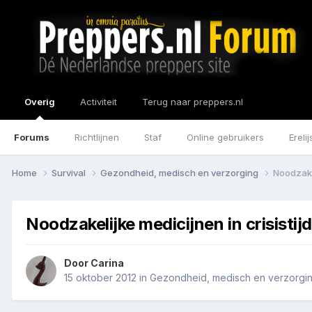
Overig
Activiteit
Terug naar preppers.nl
Forums
Richtlijnen
Staf
Online gebruikers
Erelij
Home
Survival
Gezondheid, medisch en verzorging
Noodzakel
Noodzakelijke medicijnen in crisistijd
Door
Carina
15 oktober 2012
in
Gezondheid, medisch en verzorgi