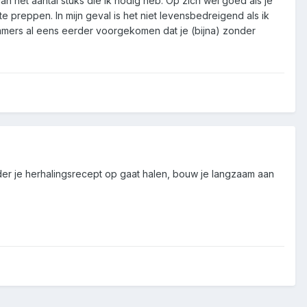
an het aantal stuks die ik nodig heb. Op zich wel goed als je
e preppen. In mijn geval is het niet levensbedreigend als ik
 immers al eens eerder voorgekomen dat je (bijna) zonder
der je herhalingsrecept op gaat halen, bouw je langzaam aan