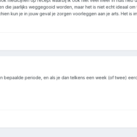
ook medicijnen op recept waarbij ik ook niet veel meer in huis heb d
n die jaarlijks weggegooid worden, maar het is niet echt ideaal om t
hien kun je in jouw geval je zorgen voorleggen aan je arts. Het is
een bepaalde periode, en als je dan telkens een week (of twee) eer