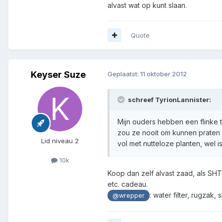
alvast wat op kunt slaan.
Quote
Keyser Suze
Geplaatst:
11 oktober 2012
schreef TyrionLannister:
Mijn ouders hebben een flinke t
zou ze nooit om kunnen praten d
Lid niveau 2
vol met nutteloze planten, wel
10k
Koop dan zelf alvast zaad, als SH
etc. cadeau.
: water filter, rugzak
@wrepper