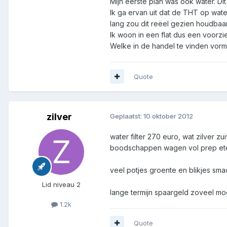
Mijn eerste plan was ook water. Dit
Ik ga ervan uit dat de THT op water 
lang zou dit reëel gezien houdbaar
Ik woon in een flat dus een voorzi
Welke in de handel te vinden vorm
Quote
zilver
Geplaatst:
10 oktober 2012
water filter 270 euro, wat zilver zui
boodschappen wagen vol prep et
veel potjes groente en blikjes smac
Lid niveau 2
lange termijn spaargeld zoveel mog
1.2k
Quote