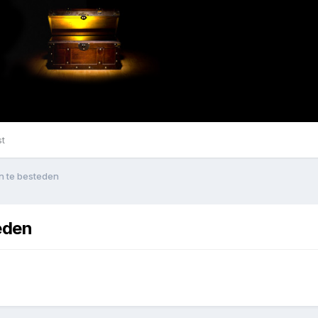
st
n te besteden
eden