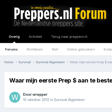
Overig
Activiteit
Terug naar preppers.nl
Forums
Richtlijnen
Staf
Online gebruikers
Erelij
Home
Survival
Survival Algemeen
Waar mijn eerste Prep $ aa
Waar mijn eerste Prep $ aan te best
Door
wrepper
10 oktober 2012
in
Survival Algemeen