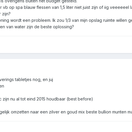
 is overigens buiten het budget gesteld.
vb op spa blauw flessen van 1,5 liter niet juist zijn of iig veeeeeel
 zijn?
ening wordt een probleem. Ik zou 1/3 van mijn opslag ruimte willen 
en van water zijn de beste oplossing?
verings tabletjes nog, en juj
en
 zijn nu al tot eind 2015 houdbaar (best before)
elijk omzetten naar een zilver en goud mix beste bullion munten ma