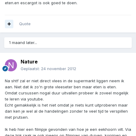
eten.en escargot is ook goed te doen.
Quote
1 maand later...
Nature
Geplaatst:
24 november 2012
Na shtf zal er niet direct vlees in de supermarkt liggen neem ik
aan. Niet dat ik zo'n grote vleeseter ben maar eten is eten.
Omdat cursussen nogal duur uitvallen probeer ik zoveel mogelijk
te leren via youtube.
Echt gemakkelijk is het niet omdat je niets kunt uitproberen maar
dan ken je wel al de handelingen zonder te veel tijd te verspillen
met prutsen.
Ik heb hier een filmpje gevonden van hoe je een eekhoorn vilt. Via
deze link raak je ook ineens op filmpjes van duiven, konijnen en