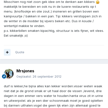
Misschien nog niet zoon gek idee om te denken aan kikkers
makkelijk te bereiden en ook nu in de luxere restaurants op t
menu. (knoflookje en olie zout..) insmeren en grillen boven een
kampvuurtje / bakken in een pan. Tip: kikkers verstoppen zich in
de winter in de modder bij vijvers beken etc. Dus in koude /
wintertijd makkie te vinden.
p.s. kikkerbillen smaken kipachtig, structuur is iets fijner, wit vlees.
Eet smakelijk ;o)
Quote
Mrsjones
Geplaatst:
26 september 2012
duif is lekker,he bijna alles kan lekker worden.visser weten waak
niet dat je de grond smak er uit haal door de vissen ,levend, drie
dagen in een emmer vers water te houden.hanta virus zit in urine
en uitwerpstel. als je een dier schoonmaak moet je goed opletten
bij darmen uithalen.vogel die geen lijk eten zijn allemaal goed te