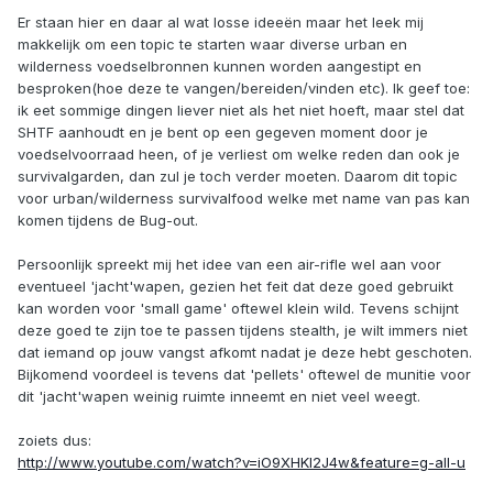
Er staan hier en daar al wat losse ideeën maar het leek mij
makkelijk om een topic te starten waar diverse urban en
wilderness voedselbronnen kunnen worden aangestipt en
besproken(hoe deze te vangen/bereiden/vinden etc). Ik geef toe:
ik eet sommige dingen liever niet als het niet hoeft, maar stel dat
SHTF aanhoudt en je bent op een gegeven moment door je
voedselvoorraad heen, of je verliest om welke reden dan ook je
survivalgarden, dan zul je toch verder moeten. Daarom dit topic
voor urban/wilderness survivalfood welke met name van pas kan
komen tijdens de Bug-out.
Persoonlijk spreekt mij het idee van een air-rifle wel aan voor
eventueel 'jacht'wapen, gezien het feit dat deze goed gebruikt
kan worden voor 'small game' oftewel klein wild. Tevens schijnt
deze goed te zijn toe te passen tijdens stealth, je wilt immers niet
dat iemand op jouw vangst afkomt nadat je deze hebt geschoten.
Bijkomend voordeel is tevens dat 'pellets' oftewel de munitie voor
dit 'jacht'wapen weinig ruimte inneemt en niet veel weegt.
zoiets dus:
http://www.youtube.com/watch?v=iO9XHKI2J4w&feature=g-all-u