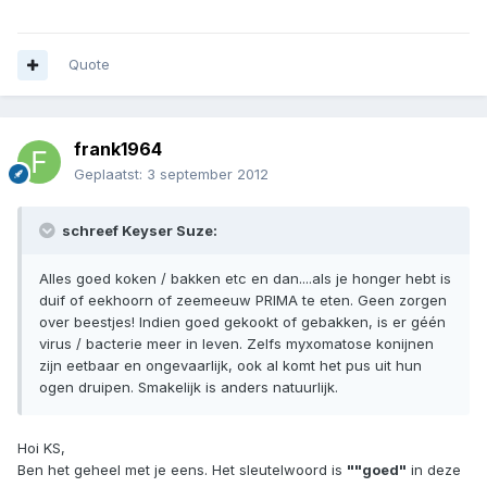
Quote
frank1964
Geplaatst:
3 september 2012
schreef Keyser Suze:
Alles goed koken / bakken etc en dan....als je honger hebt is
duif of eekhoorn of zeemeeuw PRIMA te eten. Geen zorgen
over beestjes! Indien goed gekookt of gebakken, is er géén
virus / bacterie meer in leven. Zelfs myxomatose konijnen
zijn eetbaar en ongevaarlijk, ook al komt het pus uit hun
ogen druipen. Smakelijk is anders natuurlijk.
Hoi KS,
Ben het geheel met je eens. Het sleutelwoord is
""goed"
in deze