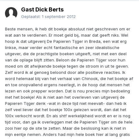
Gast Dick Berts
Geplaatst:
1 september 2012
Beste mensen, ik heb dit boekje absoluut niet geschreven om er
wat aan te verdienen. Er moet geld bij, maar dat geeft niks. Wel
hoop ik dat uitgeverij De Papieren Tijger in Breda, een wat erg
linkse, maar verder echt fantastische en zeer idealistische
uitgever, die de prachtigste boeken uitgeeft, niet met een deel
van de oplage blijft zitten. Beloon de Papieren Tijger voor hun
moed om dit afwijkende boekje tegen de stroom in uit te geven.
Zelf word ik al genoeg beloond door alle positieve reacties. Ik
word helemaal blij van het verhaal van Chinook, die het boekje af
en toe onopvallend ergens neerlegt, in de hoop dat mensen het
lezen en ook prepper worden. Dat is nou precies mijn bedoeling
met het boekje! Als ik niet aan het overleven van uitgeverij de
Papieren Tijger denk -wat in deze tijd niet meevalt- dan heb ik
zelf veel liever dat het boekje 100x gelezen wordt, dan dat het
100x verkocht wordt. En als shtf werkelijkheid wordt en er is nog
tijd voor, dan ga ik overleggen met de Papieren Tijger om de hele
zooi hier op de site te zetten. Maar die beslissing kan ik niet in
mijn eentje nemen. Anders had mijn hele boek hier al lang gratis