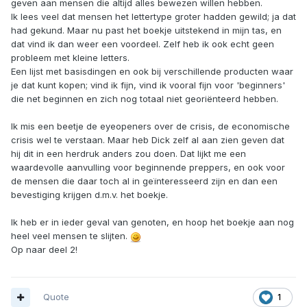
geven aan mensen die altijd alles bewezen willen hebben.
Ik lees veel dat mensen het lettertype groter hadden gewild; ja dat
had gekund. Maar nu past het boekje uitstekend in mijn tas, en
dat vind ik dan weer een voordeel. Zelf heb ik ook echt geen
probleem met kleine letters.
Een lijst met basisdingen en ook bij verschillende producten waar
je dat kunt kopen; vind ik fijn, vind ik vooral fijn voor 'beginners'
die net beginnen en zich nog totaal niet georiënteerd hebben.
Ik mis een beetje de eyeopeners over de crisis, de economische
crisis wel te verstaan. Maar heb Dick zelf al aan zien geven dat
hij dit in een herdruk anders zou doen. Dat lijkt me een
waardevolle aanvulling voor beginnende preppers, en ook voor
de mensen die daar toch al in geïnteresseerd zijn en dan een
bevestiging krijgen d.m.v. het boekje.
Ik heb er in ieder geval van genoten, en hoop het boekje aan nog
heel veel mensen te slijten.
Op naar deel 2!
Quote
1