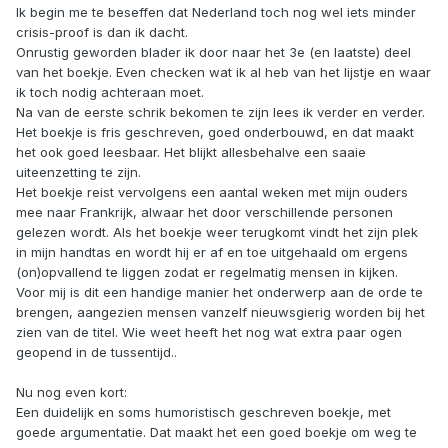
Ik begin me te beseffen dat Nederland toch nog wel iets minder
crisis-proof is dan ik dacht.
Onrustig geworden blader ik door naar het 3e (en laatste) deel
van het boekje. Even checken wat ik al heb van het lijstje en waar
ik toch nodig achteraan moet.
Na van de eerste schrik bekomen te zijn lees ik verder en verder.
Het boekje is fris geschreven, goed onderbouwd, en dat maakt
het ook goed leesbaar. Het blijkt allesbehalve een saaie
uiteenzetting te zijn.
Het boekje reist vervolgens een aantal weken met mijn ouders
mee naar Frankrijk, alwaar het door verschillende personen
gelezen wordt. Als het boekje weer terugkomt vindt het zijn plek
in mijn handtas en wordt hij er af en toe uitgehaald om ergens
(on)opvallend te liggen zodat er regelmatig mensen in kijken.
Voor mij is dit een handige manier het onderwerp aan de orde te
brengen, aangezien mensen vanzelf nieuwsgierig worden bij het
zien van de titel. Wie weet heeft het nog wat extra paar ogen
geopend in de tussentijd..
Nu nog even kort:
Een duidelijk en soms humoristisch geschreven boekje, met
goede argumentatie. Dat maakt het een goed boekje om weg te