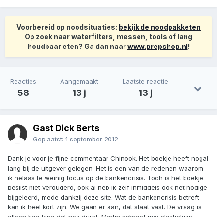
Voorbereid op noodsituaties:
bekijk de noodpakketen
Op zoek naar waterfilters, messen, tools of lang
houdbaar eten? Ga dan naar
www.prepshop.nl
!
Reacties
Aangemaakt
Laatste reactie
58
13 j
13 j
Gast Dick Berts
Geplaatst:
1 september 2012
Dank je voor je fijne commentaar Chinook. Het boekje heeft nogal
lang bij de uitgever gelegen. Het is een van de redenen waarom
ik helaas te weinig focus op de bankencrisis. Toch is het boekje
beslist niet verouderd, ook al heb ik zelf inmiddels ook het nodige
bijgeleerd, mede dankzij deze site. Wat de bankencrisis betreft
kan ik heel kort zijn. We gaan er aan, dat staat vast. De vraag is
alleen hoe lang dat nog duurt. Martin schreef me; elastiekjes