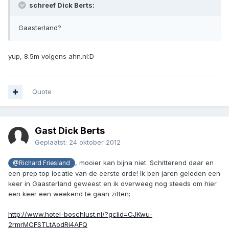
schreef Dick Berts:
Gaasterland?
yup, 8.5m volgens ahn.nl:D
Quote
Gast Dick Berts
Geplaatst:
24 oktober 2012
, mooier kan bijna niet. Schitterend daar en
@Richard Friesland
een prep top locatie van de eerste orde! Ik ben jaren geleden een
keer in Gaasterland geweest en ik overweeg nog steeds om hier
een keer een weekend te gaan zitten;
http://www.hotel-boschlust.nl/?gclid=CJKwu-
2rmrMCFSTLtAodRi4AFQ