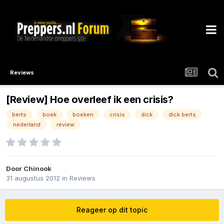
Reviews
[Review] Hoe overleef ik een crisis?
berts
boek
boeken
crisis
dick
dick berts
nederland
review
Door
Chinook
31 augustus 2012
in
Reviews
Reageer op dit topic