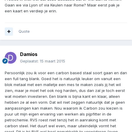
Gaan we via Lyon of via Keulen naar Rome? Maar eerst pak je
een kaart en verdiep je erin.
Quote
Damios
Geplaatst:
15 maart 2015
Persoonlijk zou ik voor een carbon based staal soort gaan en dan
een full tang blank. Goed het is natuurlijk leuker om vanuit een
blok metaal met een malletje een mes te maken zoals jij het wil
zien, maar je moet het ook nog harden, dus dan zal je toch eerst
wat moeten investeren. Een blank is bijna kant en klaar, alleen
hebben ze al een vorm. Dat wil niet zeggen natuurlijk dat je geen
aanpassingen kan maken. Nou waarom ik Carbon zou kiezen is
puur uit mijn eigen ervaring van werken als pijpfitter in de
petrochemie. RVS roest niet tenzij het in aanraking komt met
carbon steel. Het duurt wel even, maar uiteindelijk vormt het
roest. Dit is bij RVS wel heel gemakkelijk te verwijderen (even