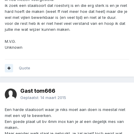
ik zoek een staalsoort dat roestvrij is en die erg sterk is en je niet
hard hoeft de maken (weet ff niet meer hoe dat heet) maar die je
wel met vijlen bewerkbaar is (en veel tijd) en niet al te duur.
voor de rest heb ik er niet heel veel verstand van en hoop ik dat
jullie me wat wijzer kunnen maken.
M.V.G.
Unknown
Quote
Gast tom666
Geplaatst:
14 maart 2015
Een harde staalsoort waar je niks moet aan doen is meestal niet
met een vijl te bewerken.
Een goede plaat uit bv 4mm inox kan je al een degelijk mes van
maken..
Maar eender welk staal je gebruikt...je zal jezelf toch eerst wat