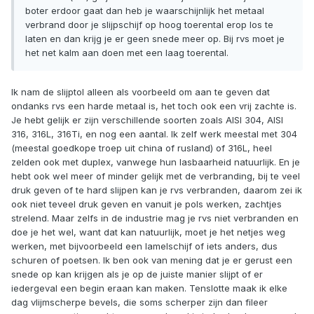
boter erdoor gaat dan heb je waarschijnlijk het metaal
verbrand door je slijpschijf op hoog toerental erop los te
laten en dan krijg je er geen snede meer op. Bij rvs moet je
het net kalm aan doen met een laag toerental.
Ik nam de slijptol alleen als voorbeeld om aan te geven dat
ondanks rvs een harde metaal is, het toch ook een vrij zachte is.
Je hebt gelijk er zijn verschillende soorten zoals AISI 304, AISI
316, 316L, 316Ti, en nog een aantal. Ik zelf werk meestal met 304
(meestal goedkope troep uit china of rusland) of 316L, heel
zelden ook met duplex, vanwege hun lasbaarheid natuurlijk. En je
hebt ook wel meer of minder gelijk met de verbranding, bij te veel
druk geven of te hard slijpen kan je rvs verbranden, daarom zei ik
ook niet teveel druk geven en vanuit je pols werken, zachtjes
strelend. Maar zelfs in de industrie mag je rvs niet verbranden en
doe je het wel, want dat kan natuurlijk, moet je het netjes weg
werken, met bijvoorbeeld een lamelschijf of iets anders, dus
schuren of poetsen. Ik ben ook van mening dat je er gerust een
snede op kan krijgen als je op de juiste manier slijpt of er
iedergeval een begin eraan kan maken. Tenslotte maak ik elke
dag vlijmscherpe bevels, die soms scherper zijn dan fileer