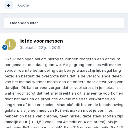
Quote
3 maanden later...
liefde voor messen
Geplaatst:
22 juni 2015
Oké ik heb speciaal om hierop te kunnen reageren een account
aangemaakt dus daar gaan we. Als je graag een mes wilt maken
zonder warmte behandeling dan ben je waarschijnlijk nogal lang
bezig en bestaat de overgrote kans dat je de verschillende delen
van het metaal warmer maakt dan de andere door de wrijving van
de vijlen. Dit kan er voor zorgen dat er veel stress in je metaal zit
wat er voor zorgt dat het snel breekt en dit is alleen te voorkomen
door het mes na de productie enkele malen te verwarmen en
langzaam af te laten koelen. Maar oké, dit buiten de beschouwing
gelaten, als je een mes van RvS wilt maken moet je een mes
hebben op basis van chrome, geen nickel, deze staal soorten zijn
tamelijk duur ( +- 1,50 voor 1 cm 4mmdik en 4 cm breed). Als je
toch voor RvS zou gaan zijn 440 B en 316 een goede optie (ja 440