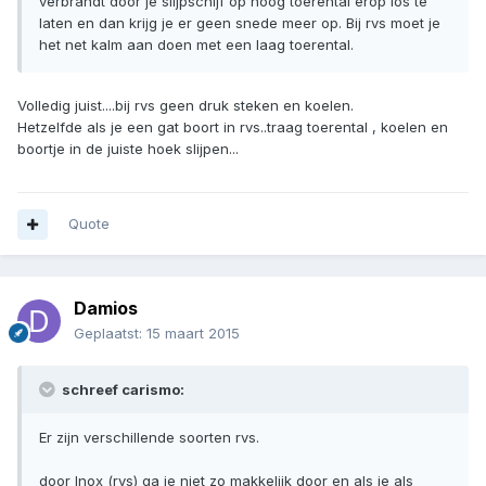
verbrandt door je slijpschijf op hoog toerental erop los te
laten en dan krijg je er geen snede meer op. Bij rvs moet je
het net kalm aan doen met een laag toerental.
Volledig juist....bij rvs geen druk steken en koelen.
Hetzelfde als je een gat boort in rvs..traag toerental , koelen en
boortje in de juiste hoek slijpen...
Quote
Damios
Geplaatst:
15 maart 2015
schreef carismo:
Er zijn verschillende soorten rvs.
door Inox (rvs) ga je niet zo makkelijk door en als je als