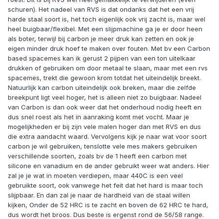
schuren). Het nadeel van RVS is dat ondanks dat het een vrij
harde staal soort is, het toch eigenlijk ook vrij zacht is, maar wel
heel buigbaar/flexibel. Met een slijpmachine ga je er door heen
als boter, terwijl bij carbon je meer druk kan zetten en ook je
eigen minder druk hoef te maken over fouten. Met bv een Carbon
based spacemes kan ik gerust 2 pijpen van een ton uitelkaar
drukken of gebruiken om door metaal te slaan, maar met een rvs
spacemes, trekt die gewoon krom totdat het uiteindelijk breekt.
Natuurlijk kan carbon uiteindelijk ook breken, maar die zelfde
breekpunt ligt veel hoger, het is alleen niet zo buigbaar. Nadeel
van Carbon is dan ook weer dat het onderhoud nodig heeft en
dus snel roest als het in aanraking komt met vocht. Maar je
mogelijkheden er bij zijn vele malen hoger dan met RVS en dus
die extra aandacht waard. Vervolgens kijk je naar wat voor soort
carbon je wil gebruiken, tenslotte vele mes makers gebruiken
verschillende soorten, zoals bv de 1 heeft een carbon met
silicone en vanadium en de ander gebruikt weer wat anders. Hier
zal je je wat in moeten verdiepen, maar 440C is een veel
gebruikte soort, ook vanwege het feit dat het hard is maar toch
slijpbaar. En dan zal je naar de hardheid van de staal willen
kijken, Onder de 52 HRC is te zacht en boven de 62 HRC te hard,
dus wordt het broos. Dus beste is ergenst rond de 56/58 range.