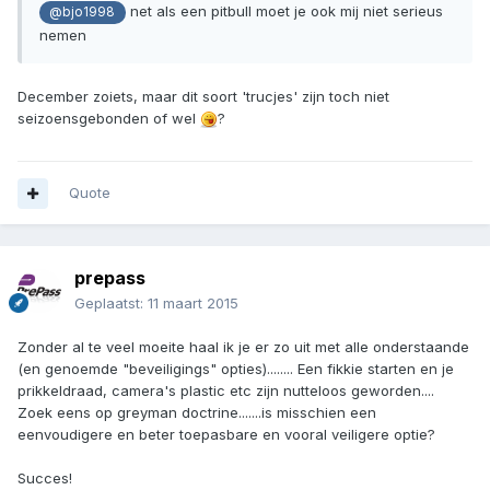
net als een pitbull moet je ook mij niet serieus
@bjo1998
nemen
December zoiets, maar dit soort 'trucjes' zijn toch niet
seizoensgebonden of wel
?
Quote
prepass
Geplaatst:
11 maart 2015
Zonder al te veel moeite haal ik je er zo uit met alle onderstaande
(en genoemde "beveiligings" opties)........ Een fikkie starten en je
prikkeldraad, camera's plastic etc zijn nutteloos geworden....
Zoek eens op greyman doctrine.......is misschien een
eenvoudigere en beter toepasbare en vooral veiligere optie?
Succes!