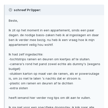
schreef Pr3pper:
Beste,
Ik zit op het moment in een appartement, sinds een paar
dagen. de nodige basis-zaken heb ik al ingeslagen en daar
ben ik verder mee bezig. nu heb ik een vraag hoe ik mijn
appartement veilig hou wshtf.
Ik had zelf ingedachte:
-tochtstrips ramen en deuren om kiertjes af te sluiten.
-camera's rond het pand zowel echte als dummy's (wegens
budget)
-stukken karton op maat van de ramen, als er poweroutage
is, om zo niet te laten 's nachts dat er stroom is.
-plastic om ramen en deuren af te dichten
-extra sloten
heeft iemand hier verder nog tips om dit aan te vullen.
Ik ga niet voor een specifieke doomsday, ik kijk naar alle