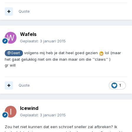
Quote
Wafels
Geplaatst:
3 januari 2015
volgens mij heb je dat heel goed gezien
lol (maar
@Geert
het gaat gelukkig niet om die man maar om die ''claws'' )
gr will
Quote
1
Icewind
Geplaatst:
3 januari 2015
Zou het niet kunnen dat een schroef sneller zal afbreken? Ik