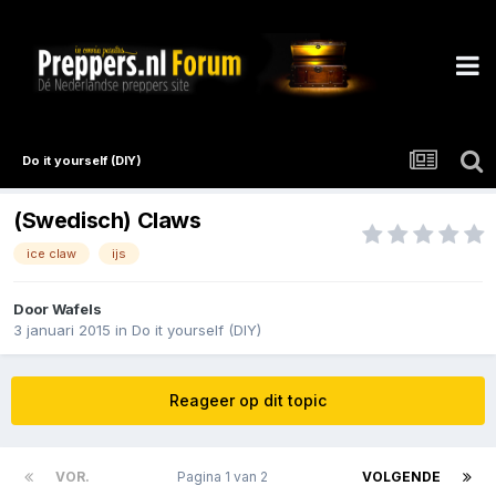
Do it yourself (DIY)
(Swedisch) Claws
ice claw
ijs
Door
Wafels
3 januari 2015
in
Do it yourself (DIY)
Reageer op dit topic
VOR.
Pagina 1 van 2
VOLGENDE