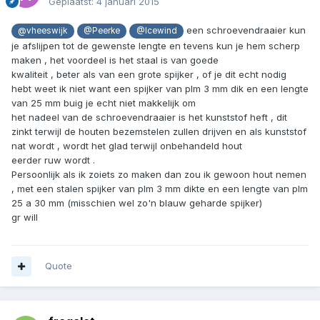
Geplaatst:
4 januari 2015
een schroevendraaier kun
@vheeswijk
@Peerke
@Icewind
je afslijpen tot de gewenste lengte en tevens kun je hem scherp
maken , het voordeel is het staal is van goede
kwaliteit , beter als van een grote spijker , of je dit echt nodig
hebt weet ik niet want een spijker van plm 3 mm dik en een lengte
van 25 mm buig je echt niet makkelijk om
het nadeel van de schroevendraaier is het kunststof heft , dit
zinkt terwijl de houten bezemstelen zullen drijven en als kunststof
nat wordt , wordt het glad terwijl onbehandeld hout
eerder ruw wordt .
Persoonlijk als ik zoiets zo maken dan zou ik gewoon hout nemen
, met een stalen spijker van plm 3 mm dikte en een lengte van plm
25 a 30 mm (misschien wel zo'n blauw geharde spijker)
gr will
Quote