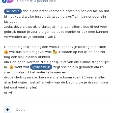
Geplaatst:
3 januari 2015
dat is een beter voorbeeld ervan en het viel me op dat
@Peerke
hij het koord welke tussen de twee ''claws'' zit , binnendoor zijn
jas doet
zodat deze claws altijd vlakbij zijn handen zitten , dus direct voor
gebruik (maar je zou je eigen op deze manier er ook mee kunnen
verwonden als je verkeerd valt ).
Ik dacht eigenlijk dat hij een wetsuit onder zijn kleding had zitten
wat dus niet het geval was
uitkleden op het ijs en daarna
nog een slok alcohol drinken
om zich op te warmen zijn eigenlijk niet van die slimme dingen lijkt
mij
want wat
zegt snelheid is geboden om zo
@vheeswijk
snel mogelijk uit het water te komen en
droge kleding aan te doen want je lichaam koelt 20 keer sneller
af in het water (wel afhankelijk van de kleding die je draagt ,maar
het gaat veel sneller)
gr will
Quote