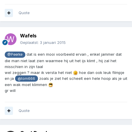
Quote
Wafels
Geplaatst:
3 januari 2015
dat is een mooi voorbeeld ervan , enkel jammer dat
@Peerke
die man niet laat zien waarmee hij uit het ijs klimt , hij zal het
misschien in zijn taal
wel zeggen ? maar ik versta het niet
hoe dan ook leuk filmpje
en ja
zoals je ziet het scheelt een hele hoop als je uit
@tom666
een wak moet klimmen
gr will
Quote