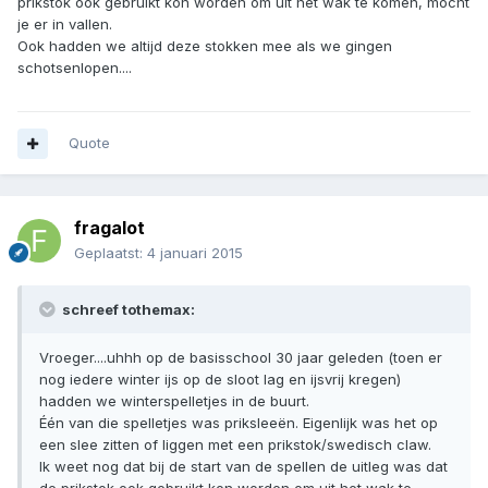
prikstok ook gebruikt kon worden om uit het wak te komen, mocht
je er in vallen.
Ook hadden we altijd deze stokken mee als we gingen
schotsenlopen....
Quote
fragalot
Geplaatst:
4 januari 2015
schreef tothemax:
Vroeger....uhhh op de basisschool 30 jaar geleden (toen er
nog iedere winter ijs op de sloot lag en ijsvrij kregen)
hadden we winterspelletjes in de buurt.
Één van die spelletjes was priksleeën. Eigenlijk was het op
een slee zitten of liggen met een prikstok/swedisch claw.
Ik weet nog dat bij de start van de spellen de uitleg was dat