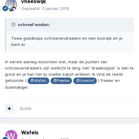
vheeswijk
Geplaatst:
3 januari 2015
schreef wodan:
Twee goedkope schroevendraaiers en een koordje en je
bent er.
In eerste aanleg misschien wel, maar de punten van
schroevendraaiers zijn wellicht te lang. Het 'draaikoppel' is dan te
groot en je kan het ijs sneller kapot wrikken. Ik vind de reeds
getoonde (
) fraaier en
@Wafels
@Peerke
@Icewind
doelmatiger.
Quote
Wafels