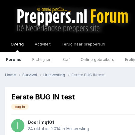
Overig
Activiteit
Terug naar preppers.nl
Forums
Richtlijnen
Staf
Online gebruikers
Erelij
Home
Survival
Huisvesting
Eerste BUG IN test
Eerste BUG IN test
bug in
Door
imq101
24 oktober 2014
in
Huisvesting