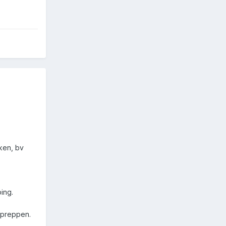
oken, bv
ing.
 preppen.