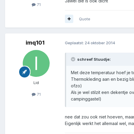
Jawel die is ook dicht
71
Quote
imq101
Geplaatst:
24 oktober 2014
schreef Stuudje:
Met deze temperatuur hoef je 
Thermokleding aan en bezig bli
Lid
ofzo)
Als je wel stilzit een dekentje
71
campinggastel)
nee dat zou ook niet hoeven, maar
Eigenlijk werkt het allemaal wel, m