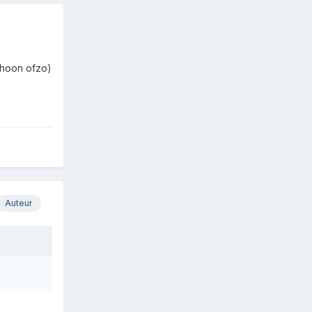
choon ofzo)
Auteur