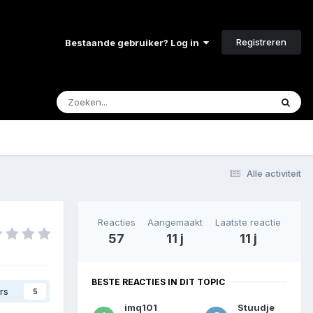
Registreren
Bestaande gebruiker? Log in
Alle activiteit
Reacties
Aangemaakt
Laatste reactie
57
11 j
11 j
BESTE REACTIES IN DIT TOPIC
rs
5
imq101
Stuudje