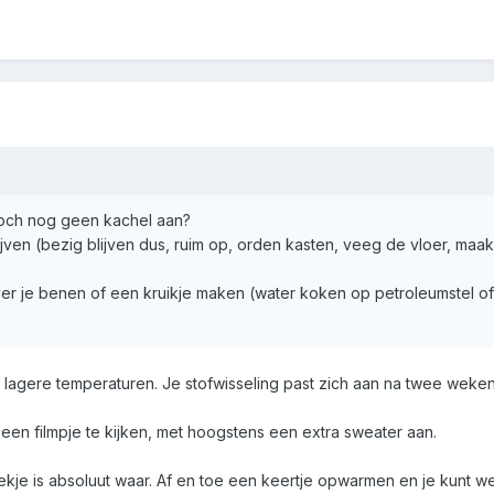
toch nog geen kachel aan?
jven (bezig blijven dus, ruim op, orden kasten, veeg de vloer, maa
 over je benen of een kruikje maken (water koken op petroleumstel of
 lagere temperaturen. Je stofwisseling past zich aan na twee weken
ds een filmpje te kijken, met hoogstens een extra sweater aan.
ekje is absoluut waar. Af en toe een keertje opwarmen en je kunt w