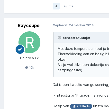
Quote
Raycoupe
Geplaatst:
24 oktober 2014
schreef Stuudje:
Met deze temperatuur hoef je 
Thermokleding aan en bezig bli
Lid niveau 2
ofzo)
Als je wel stilzit een dekentje
10k
campinggastel)
Dat is een kwestie van gewenning,
Ik zit rustig bij 14 graden 's avon
De tip van
uit z'n bo
@DickBerts