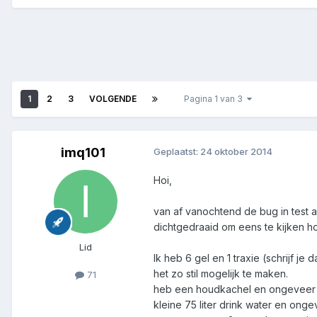
1
2
3
VOLGENDE
Pagina 1 van 3
imq101
Geplaatst:
24 oktober 2014
Hoi,
van af vanochtend de bug in test 
dichtgedraaid om eens te kijken ho
Lid
Ik heb 6 gel en 1 traxie (schrijf j
het zo stil mogelijk te maken.
71
heb een houdkachel en ongeveer 
kleine 75 liter drink water en ong