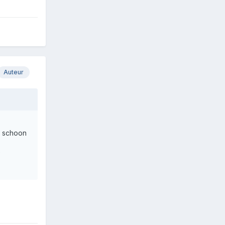
Auteur
k schoon