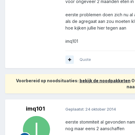
voor ongeveer 2 maanden eten in h
eerste problemen doen zich nu al 
als de agregaat aan zou moeten kl
hoe kijken jullie hier tegen aan
imq101
Quote
Voorbereid op noodsituaties:
bekijk de noodpakketen
Op
naa
imq101
Geplaatst:
24 oktober 2014
eerste stommiteit al gevonden name
nog maar eens 2 aanschaffen