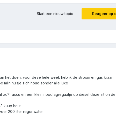
Start een nieuw topic
Reageer op d
aan het doen, voor deze hele week heb ik de stroom en gas kraan
e mijn huisje zich houd zonder alle luxe
e dat zo?) accu en een klein nood agregaatje op diesel deze zit on 
3 kuup hout
eveer 200 liter regenwater