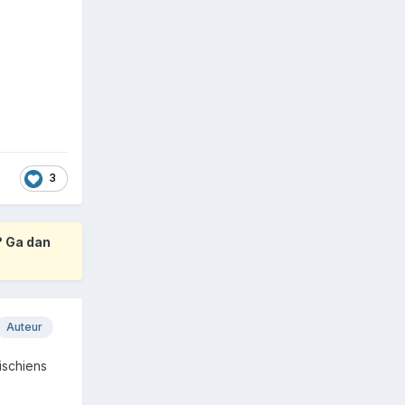
3
? Ga dan
Auteur
ischiens