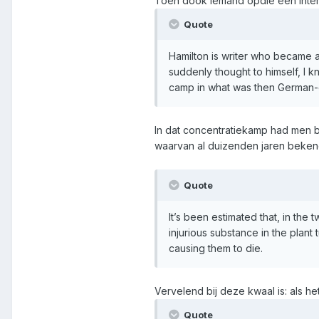
Toen dook iemand opdie een inter
Quote
Hamilton is writer who became a
suddenly thought to himself, I 
camp in what was then German-
In dat concentratiekamp had men 
waarvan al duizenden jaren bekend 
Quote
It’s been estimated that, in th
injurious substance in the plant
causing them to die.
Vervelend bij deze kwaal is: als h
Quote