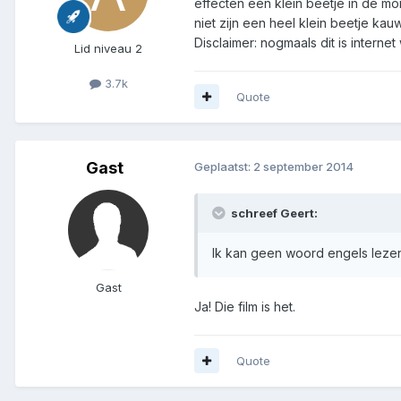
effecten een klein beetje in de 
niet zijn een heel klein beetje kau
Disclaimer: nogmaals dit is internet 
Lid niveau 2
3.7k
Quote
Gast
Geplaatst:
2 september 2014
schreef Geert:
Ik kan geen woord engels lezen
Gast
Ja! Die film is het.
Quote