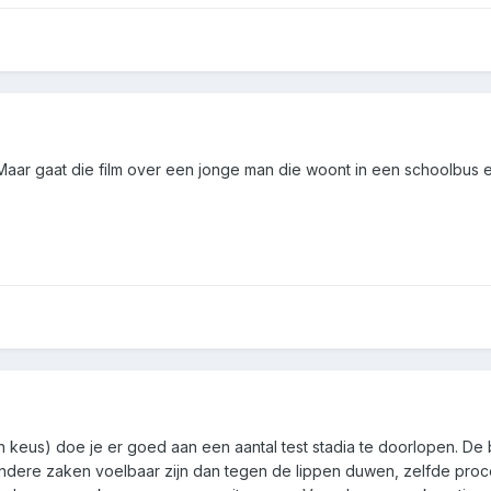
Maar gaat die film over een jonge man die woont in een schoolbus e
geen keus) doe je er goed aan een aantal test stadia te doorlopen. D
f andere zaken voelbaar zijn dan tegen de lippen duwen, zelfde pr