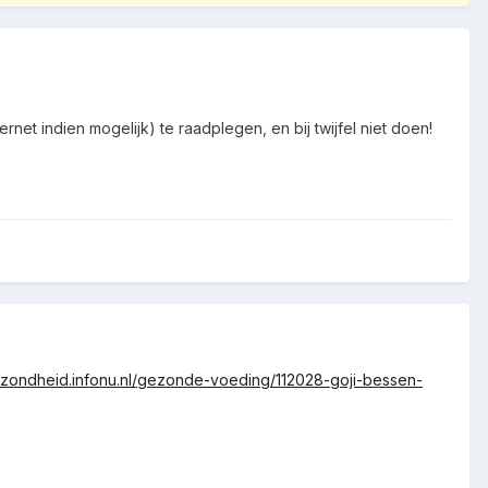
net indien mogelijk) te raadplegen, en bij twijfel niet doen!
ezondheid.infonu.nl/gezonde-voeding/112028-goji-bessen-