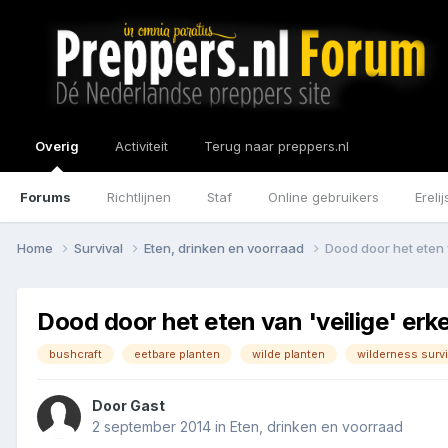
Overig
Activiteit
Terug naar preppers.nl
Forums
Richtlijnen
Staf
Online gebruikers
Erelij
Home
Survival
Eten, drinken en voorraad
Dood door het eten 
Dood door het eten van 'veilige' er
bushcraft
eetbare planten
wilde planten
wilderness survi
Door Gast
2 september 2014
in
Eten, drinken en voorraad