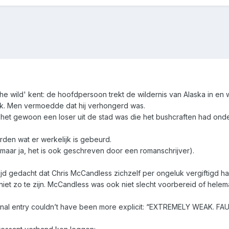
 the wild' kent: de hoofdpersoon trekt de wildernis van Alaska in
jk. Men vermoedde dat hij verhongerd was.
 het gewoon een loser uit de stad was die het bushcraften had onde
worden wat er werkelijk is gebeurd.
 (maar ja, het is ook geschreven door een romanschrijver).
tijd gedacht dat Chris McCandless zichzelf per ongeluk vergiftigd 
iet zo te zijn. McCandless was ook niet slecht voorbereid of helemaa
urnal entry couldn’t have been more explicit: “EXTREMELY WEAK. F