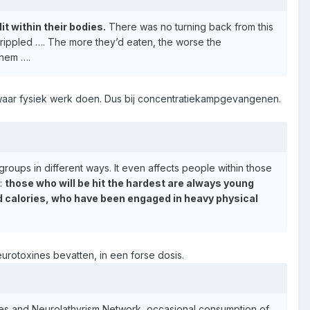
it within their bodies.
There was no turning back from this
crippled …. The more they’d eaten, the worse the
them ….
 zwaar fysiek werk doen. Dus bij concentratiekampgevangenen.
groups in different ways. It even affects people within those
s:
those who will be hit the hardest are always young
ed calories, who have been engaged in heavy physical
rotoxines bevatten, in een forse dosis.
ses and Neurolathyrism Network, occasional consumption of