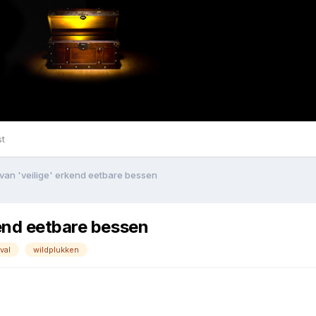
st
van 'veilige' erkend eetbare bessen
kend eetbare bessen
val
wildplukken