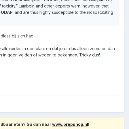
 toxicity.” Lambein and other experts warn, however, that
o ODA
P, and are thus highly susceptible to the incapacitating
less bij zich had.
lkaloiden in een plant en dat je er dus alleen zo nu en dan
dan in geen velden of wegen te bekennen. Tricky dus!
oudbaar eten? Ga dan naar
www.prepshop.nl
!