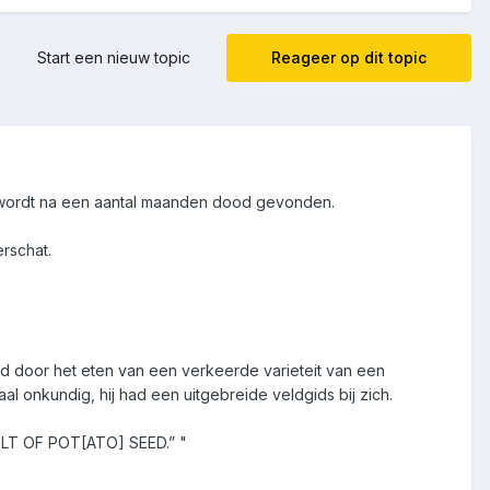
Start een nieuw topic
Reageer op dit topic
 en wordt na een aantal maanden dood gevonden.
rschat.
had door het eten van een verkeerde varieteit van een
l onkundig, hij had een uitgebreide veldgids bij zich.
AULT OF POT[ATO] SEED.” "