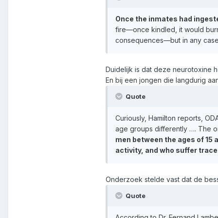
Once the inmates had ingested 
fire—once kindled, it would bur
consequences—but in any case, 
Duidelijk is dat deze neurotoxine 
En bij een jongen die langdurig aan
Quote
Curiously, Hamilton reports, ODA
age groups differently …. The o
men between the ages of 15 an
activity, and who suffer tra
Onderzoek stelde vast dat de bess
Quote
According to Dr. Fernand Lambe