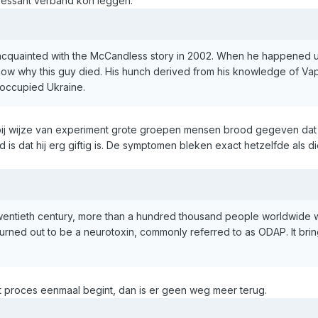
essant verband kon leggen:
cquainted with the McCandless story in 2002. When he happened upon
know why this guy died. His hunch derived from his knowledge of Va
occupied Ukraine.
bij wijze van experiment grote groepen mensen brood gegeven dat 
is dat hij erg giftig is. De symptomen bleken exact hetzelfde als d
e twentieth century, more than a hundred thousand people worldwid
 turned out to be a neurotoxin, commonly referred to as ODAP. It bri
et proces eenmaal begint, dan is er geen weg meer terug.