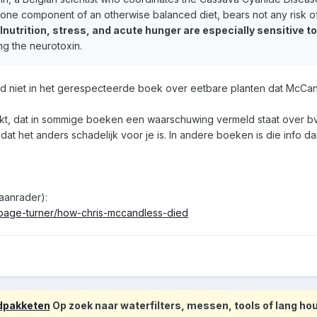
one component of an otherwise balanced diet, bears not any risk of
lnutrition, stress, and acute hunger are especially sensitive t
ing the neurotoxin.
nd niet in het gerespecteerde boek over eetbare planten dat McCand
kt, dat in sommige boeken een waarschuwing vermeld staat over bv a
at het anders schadelijk voor je is. In andere boeken is die info 
 aanrader):
page-turner/how-chris-mccandless-died
odpakketen
Op zoek naar waterfilters, messen, tools of lang h