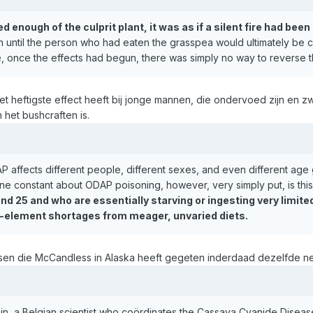
enough of the culprit plant, it was as if a silent fire had been l
n until the person who had eaten the grasspea would ultimately be 
once the effects had begun, there was simply no way to reverse 
het heftigste effect heeft bij jonge mannen, die ondervoed zijn en
 het bushcraften is.
P affects different people, different sexes, and even different age 
ne constant about ODAP poisoning, however, very simply put, is thi
d 25 and who are essentially starving or ingesting very limit
ce-element shortages from meager, unvaried diets.
en die McCandless in Alaska heeft gegeten inderdaad dezelfde neu
in, a Belgian scientist who coördinates the Cassava Cyanide Disea