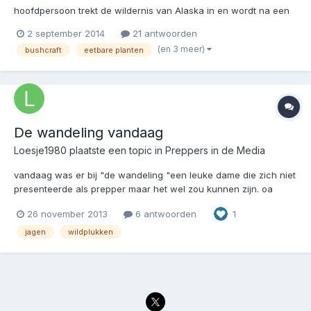
hoofdpersoon trekt de wildernis van Alaska in en wordt na een
aantal maanden dood gevonden. De doodsoorzaak was niet
2 september 2014
21 antwoorden
duidelijk. Men vermoedde dat hij verhongerd was. Heersende
(en 3 meer)
bushcraft
eetbare planten
mening in Alaska is dat het gewoon een loser uit de stad was
die h...
De wandeling vandaag
Loesje1980
plaatste een topic in
Preppers in de Media
vandaag was er bij "de wandeling "een leuke dame die zich niet
presenteerde als prepper maar het wel zou kunnen zijn. oa
wildplukken in amsterdam en zelf jagen en slachten/plukken van
26 november 2013
6 antwoorden
1
een eend vond het mooi/intressant om te zien, vast terug te
kijken bij uitzending gemist http://www.uitzend...
jagen
wildplukken