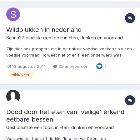
Wildplukken in nederland
Sanna27
plaatste een topic in
Eten, drinken en voorraad
Zijn hier ook preppers die in de natuur voedsel zoeken t.b.v een
voedselvoorraad? Ik weet niet of er al een onderwerp was
hierover, ik kon het zo snel niet vinden. In nederland zijn erg veel
13 augustus 2014
35 antwoorden
1
soorten bessen te vinden, zo zijn er momenteel enorm veel
bramen, o.a. vlierbessen en meidoornbessen...
wildplukken
Dood door het eten van 'veilige' erkend
eetbare bessen
Gast plaatste een topic in
Eten, drinken en voorraad
Voor wie het boek of de film 'Into the wild' kent: de