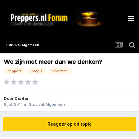
Survival Algemeen
We zijn met meer dan we denken?
peppers
prep's
voorraad
Door
Dontor
6 juli 2014
in
Survival Algemeen
Reageer op dit topic