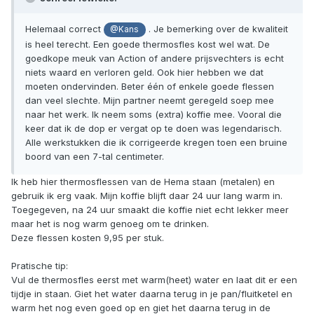
Helemaal correct
. Je bemerking over de kwaliteit
@Kans
is heel terecht. Een goede thermosfles kost wel wat. De
goedkope meuk van Action of andere prijsvechters is echt
niets waard en verloren geld. Ook hier hebben we dat
moeten ondervinden. Beter één of enkele goede flessen
dan veel slechte. Mijn partner neemt geregeld soep mee
naar het werk. Ik neem soms (extra) koffie mee. Vooral die
keer dat ik de dop er vergat op te doen was legendarisch.
Alle werkstukken die ik corrigeerde kregen toen een bruine
boord van een 7-tal centimeter.
Ik heb hier thermosflessen van de Hema staan (metalen) en
gebruik ik erg vaak. Mijn koffie blijft daar 24 uur lang warm in.
Toegegeven, na 24 uur smaakt die koffie niet echt lekker meer
maar het is nog warm genoeg om te drinken.
Deze flessen kosten 9,95 per stuk.
Pratische tip:
Vul de thermosfles eerst met warm(heet) water en laat dit er een
tijdje in staan. Giet het water daarna terug in je pan/fluitketel en
warm het nog even goed op en giet het daarna terug in de