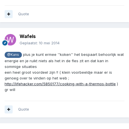
Quote
Wafels
Geplaatst:
10 mei 2014
plus je kunt ermee ''koken'' het bespaart behoorlijk wat
@Kans
energie en je ruikt niets als het in de fles zit en dat kan in
sommige situaties
een heel groot voordeel zijn !! ( klein voorbeeldje maar er is
genoeg over te vinden op het web ;
http://lifehacker.com/5850177/cooking-with-a-thermos-bottle
)
gr will
Quote