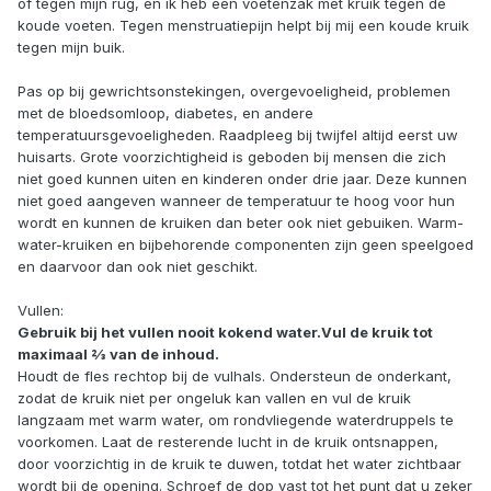
of tegen mijn rug, en ik heb een voetenzak met kruik tegen de
koude voeten. Tegen menstruatiepijn helpt bij mij een koude kruik
tegen mijn buik.
Pas op bij gewrichtsonstekingen, overgevoeligheid, problemen
met de bloedsomloop, diabetes, en andere
temperatuursgevoeligheden. Raadpleeg bij twijfel altijd eerst uw
huisarts. Grote voorzichtigheid is geboden bij mensen die zich
niet goed kunnen uiten en kinderen onder drie jaar. Deze kunnen
niet goed aangeven wanneer de temperatuur te hoog voor hun
wordt en kunnen de kruiken dan beter ook niet gebuiken. Warm-
water-kruiken en bijbehorende componenten zijn geen speelgoed
en daarvoor dan ook niet geschikt.
Vullen:
Gebruik bij het vullen nooit kokend water.Vul de kruik tot
maximaal 2⁄3 van de inhoud.
Houdt de fles rechtop bij de vulhals. Ondersteun de onderkant,
zodat de kruik niet per ongeluk kan vallen en vul de kruik
langzaam met warm water, om rondvliegende waterdruppels te
voorkomen. Laat de resterende lucht in de kruik ontsnappen,
door voorzichtig in de kruik te duwen, totdat het water zichtbaar
wordt bij de opening. Schroef de dop vast tot het punt dat u zeker