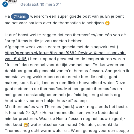
Geplaatst:
10 mei 2014
Ha
wederom een super goede post van je. En je bent
@Kans
me net voor om iets over de thermosfles te schrijven
Ik durf haast wel te zeggen dat een thermosfles/kan één van dé
"prep" items is die je zou moeten hebben.
Afgelopen week zoals eerder gemeld met de slaapzak test (
http://preppers.nl/forum/threads/9682-Review-Xenos-slaapzak-
van-€14-95
) ben ik op pad geweest en de temperaturen waren
"frisser" dan normaal voor de tijd van het jaar. En dus wederom
dankbaar gebruik gemaakt van m'n thermos flessen. Aangezien ik
meestal vroeg wakker ben en de eerste ben die ontbijt gaat
maken, kook ik altijd meteen een flinke hoeveelheid water. Deze
gaat meteen in de thermosfles. Met een goede thermosfles en
met goede omstandigheden heb je s'middags nog steeds erg
heet water voor een bakje thee/koffie/soep.
M'n thermosfles van Thermos (merk) werkt nog steeds het beste.
Ik heb ook 2x 0,5ltr Hema thermosflessen, welke beduidend
minder presteren. Waar de Hema flessen nog net lauw (eigenlijk
niet koud
) water uitschenken haast 24u later, schenkt de
Thermos nog echt warm water uit. Warm genoeg voor een soepje