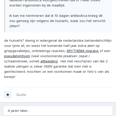
tabletten antibiotica voorgeschreven die In 1 keer moest
worden ingenomen bij de maaltijd.
Ik kan me herinneren dat ik 10 dagen antibiotica kreeg dit
zou genoeg zijn volgens de huisarts, waar zou het verschil
zitten?
de huisarts? dwing in iedergeval de nederlandse behandelrichtlijn
voor lyme af, en wees het komende half jaar extra alert op
griepgevalletjes, ontstekings reacties,
ERYTHEMA migrans
of een
pseudelymfoom
(veel voorkomende plaatsen ,tepel /
schaamstreek, oorlel)
afbeelding
. Het niet veschijnen van die 2
laatste uitingen is zeker GEEN garantie dat men niet is
geinfecteerd. mochten ze wel voorkomen maak er foto's van als
bewijs!
Quote
4 jaren later...