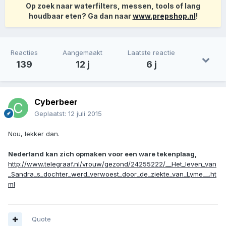
Op zoek naar waterfilters, messen, tools of lang
houdbaar eten? Ga dan naar
www.prepshop.nl
!
Reacties
Aangemaakt
Laatste reactie
139
12 j
6 j
Cyberbeer
Geplaatst:
12 juli 2015
Nou, lekker dan.
Nederland kan zich opmaken voor een ware tekenplaag,
http://www.telegraaf.nl/vrouw/gezond/24255222/__Het_leven_van
_Sandra_s_dochter_werd_verwoest_door_de_ziekte_van_Lyme__.ht
ml
Quote