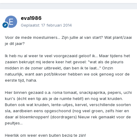
eva1986
Geplaatst:
17 februari 2014
Voor de mede moestuiniers... Zijn jullie al van start? Wat plant/zaai
je dit jaar?
Ik heb nu al weer te veel voorgezaaid geloof ik... Maar tijdens het
zaaien bekruipt mij iedere keer het gevoel: "wat als de pleuris
midden in de zomer uitbreekt, dan ben ik te laat..." Onzin
natuurlijk, want aan pot/blikvoer hebben we ook genoeg voor de
eerste tijd, haha.
Hier binnen gezaaid o.a. roma tomaat, snackpaprika, pepers, uchi
kuri's (écht een tip als je de ruimte hebt!) en nog wat kruiden.
Buiten ook wat kruiden, lente-uitjes, kervel, verschillende soorten
sla, aardbeien eens opgeschoond (nog veel groen, zelfs hier en
daar al bloemknoppen! (doordragers) Nieuw rek gemaakt voor de
peultjes...
Heerlijk om weer even buiten bezig te zijn!