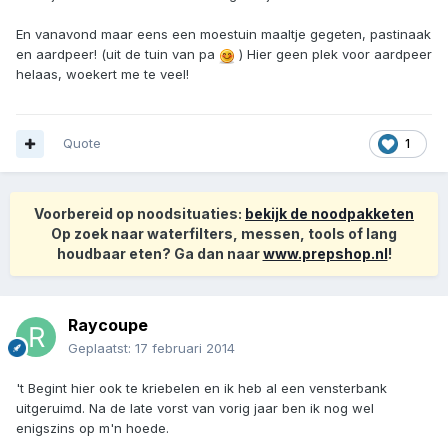
En vanavond maar eens een moestuin maaltje gegeten, pastinaak
en aardpeer! (uit de tuin van pa
) Hier geen plek voor aardpeer
helaas, woekert me te veel!
Quote
1
Voorbereid op noodsituaties:
bekijk de noodpakketen
Op zoek naar waterfilters, messen, tools of lang
houdbaar eten? Ga dan naar
www.prepshop.nl
!
Raycoupe
Geplaatst:
17 februari 2014
't Begint hier ook te kriebelen en ik heb al een vensterbank
uitgeruimd. Na de late vorst van vorig jaar ben ik nog wel
enigszins op m'n hoede.