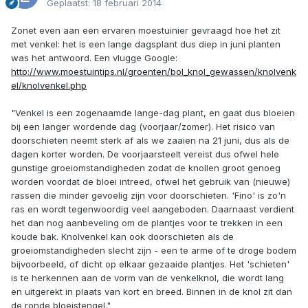
Geplaatst:
18 februari 2014
Zonet even aan een ervaren moestuinier gevraagd hoe het zit
met venkel: het is een lange dagsplant dus diep in juni planten
was het antwoord. Een vlugge Google:
http://www.moestuintips.nl/groenten/bol_knol_gewassen/knolvenk
el/knolvenkel.php
"Venkel is een zogenaamde lange-dag plant, en gaat dus bloeien
bij een langer wordende dag (voorjaar/zomer). Het risico van
doorschieten neemt sterk af als we zaaien na 21 juni, dus als de
dagen korter worden. De voorjaarsteelt vereist dus ofwel hele
gunstige groeiomstandigheden zodat de knollen groot genoeg
worden voordat de bloei intreed, ofwel het gebruik van (nieuwe)
rassen die minder gevoelig zijn voor doorschieten. 'Fino' is zo'n
ras en wordt tegenwoordig veel aangeboden. Daarnaast verdient
het dan nog aanbeveling om de plantjes voor te trekken in een
koude bak. Knolvenkel kan ook doorschieten als de
groeiomstandigheden slecht zijn - een te arme of te droge bodem
bijvoorbeeld, of dicht op elkaar gezaaide plantjes. Het 'schieten'
is te herkennen aan de vorm van de venkelknol, die wordt lang
en uitgerekt in plaats van kort en breed. Binnen in de knol zit dan
de ronde bloeistengel."