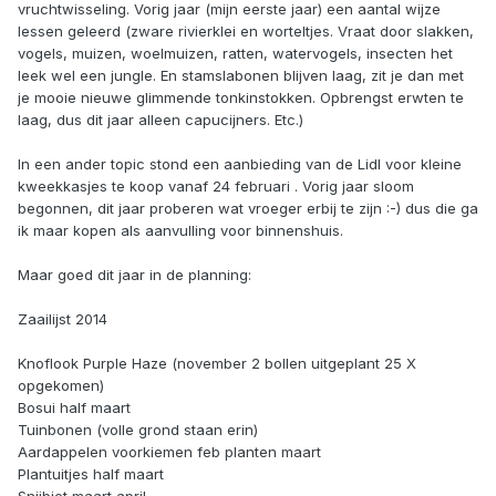
vruchtwisseling. Vorig jaar (mijn eerste jaar) een aantal wijze
lessen geleerd (zware rivierklei en worteltjes. Vraat door slakken,
vogels, muizen, woelmuizen, ratten, watervogels, insecten het
leek wel een jungle. En stamslabonen blijven laag, zit je dan met
je mooie nieuwe glimmende tonkinstokken. Opbrengst erwten te
laag, dus dit jaar alleen capucijners. Etc.)
In een ander topic stond een aanbieding van de Lidl voor kleine
kweekkasjes te koop vanaf 24 februari . Vorig jaar sloom
begonnen, dit jaar proberen wat vroeger erbij te zijn :-) dus die ga
ik maar kopen als aanvulling voor binnenshuis.
Maar goed dit jaar in de planning:
Zaailijst 2014
Knoflook Purple Haze (november 2 bollen uitgeplant 25 X
opgekomen)
Bosui half maart
Tuinbonen (volle grond staan erin)
Aardappelen voorkiemen feb planten maart
Plantuitjes half maart