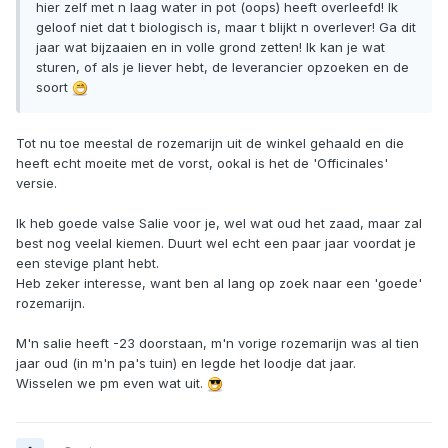
hier zelf met n laag water in pot (oops) heeft overleefd! Ik
geloof niet dat t biologisch is, maar t blijkt n overlever! Ga dit
jaar wat bijzaaien en in volle grond zetten! Ik kan je wat
sturen, of als je liever hebt, de leverancier opzoeken en de
soort
Tot nu toe meestal de rozemarijn uit de winkel gehaald en die
heeft echt moeite met de vorst, ookal is het de 'Officinales'
versie.
Ik heb goede valse Salie voor je, wel wat oud het zaad, maar zal
best nog veelal kiemen. Duurt wel echt een paar jaar voordat je
een stevige plant hebt.
Heb zeker interesse, want ben al lang op zoek naar een 'goede'
rozemarijn.
M'n salie heeft -23 doorstaan, m'n vorige rozemarijn was al tien
jaar oud (in m'n pa's tuin) en legde het loodje dat jaar.
Wisselen we pm even wat uit.