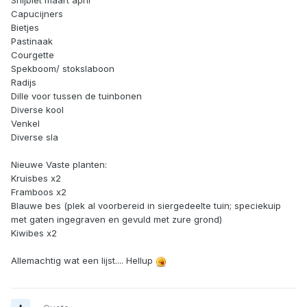
Snijbiet maart april
Capucijners
Bietjes
Pastinaak
Courgette
Spekboom/ stokslaboon
Radijs
Dille voor tussen de tuinbonen
Diverse kool
Venkel
Diverse sla
Nieuwe Vaste planten:
Kruisbes x2
Framboos x2
Blauwe bes (plek al voorbereid in siergedeelte tuin; speciekuip
met gaten ingegraven en gevuld met zure grond)
Kiwibes x2
Allemachtig wat een lijst.... Hellup