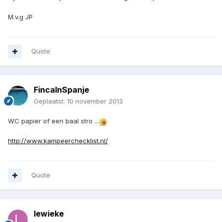
M.v.g JP
Quote
FincaInSpanje
Geplaatst:
10 november 2013
WC papier of een baal stro ...
http://www.kampeerchecklist.nl/
Quote
lewieke