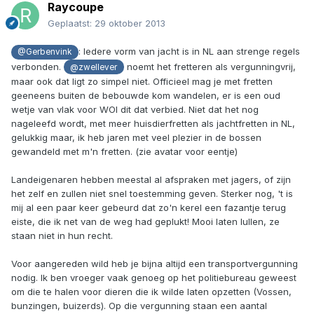
Raycoupe
Geplaatst:
29 oktober 2013
: Iedere vorm van jacht is in NL aan strenge regels
@Gerbenvink
verbonden.
noemt het fretteren als vergunningvrij,
@zwellever
maar ook dat ligt zo simpel niet. Officieel mag je met fretten
geeneens buiten de bebouwde kom wandelen, er is een oud
wetje van vlak voor WOI dit dat verbied. Niet dat het nog
nageleefd wordt, met meer huisdierfretten als jachtfretten in NL,
gelukkig maar, ik heb jaren met veel plezier in de bossen
gewandeld met m'n fretten. (zie avatar voor eentje)
Landeigenaren hebben meestal al afspraken met jagers, of zijn
het zelf en zullen niet snel toestemming geven. Sterker nog, 't is
mij al een paar keer gebeurd dat zo'n kerel een fazantje terug
eiste, die ik net van de weg had geplukt! Mooi laten lullen, ze
staan niet in hun recht.
Voor aangereden wild heb je bijna altijd een transportvergunning
nodig. Ik ben vroeger vaak genoeg op het politiebureau geweest
om die te halen voor dieren die ik wilde laten opzetten (Vossen,
bunzingen, buizerds). Op die vergunning staan een aantal