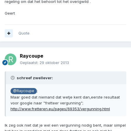
regeling om dat het behoort tot het overigwild .
Geert
Quote
Raycoupe
Geplaatst:
29 oktober 2013
schreef zwellever:
;
@Raycoupe
Maar goed dat niemand dat wetje kent dan,eerste resultaat
voor google naar "fretteer vergunning";
http://www.fretteren.eu/pages/69353/vergunning.html
Ik zeg ook niet dat je wel een vergunning nodig bent, maar simpel
het bos in wandelen met een doos fretten is er ook niet bij.