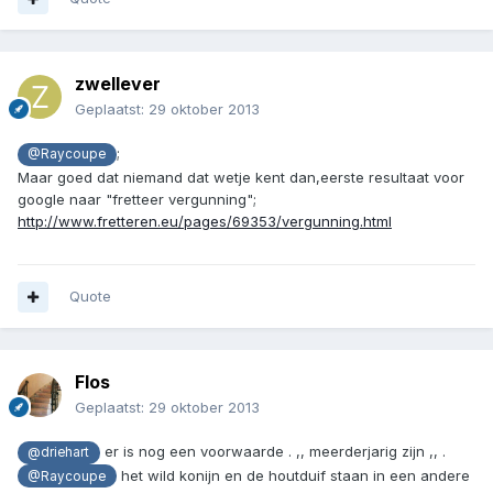
zwellever
Geplaatst:
29 oktober 2013
;
@Raycoupe
Maar goed dat niemand dat wetje kent dan,eerste resultaat voor
google naar "fretteer vergunning";
http://www.fretteren.eu/pages/69353/vergunning.html
Quote
Flos
Geplaatst:
29 oktober 2013
er is nog een voorwaarde . ,, meerderjarig zijn ,, .
@driehart
het wild konijn en de houtduif staan in een andere
@Raycoupe