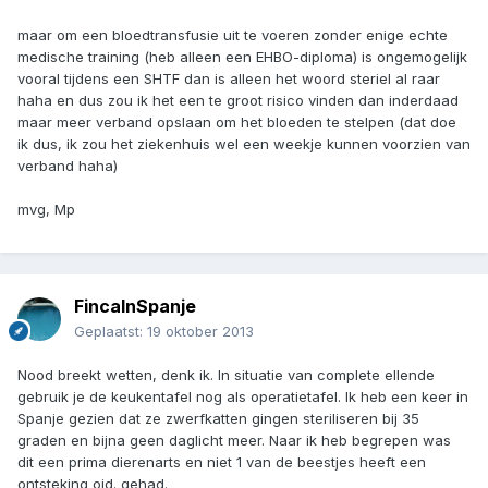
maar om een bloedtransfusie uit te voeren zonder enige echte
medische training (heb alleen een EHBO-diploma) is ongemogelijk
vooral tijdens een SHTF dan is alleen het woord steriel al raar
haha en dus zou ik het een te groot risico vinden dan inderdaad
maar meer verband opslaan om het bloeden te stelpen (dat doe
ik dus, ik zou het ziekenhuis wel een weekje kunnen voorzien van
verband haha)
mvg, Mp
FincaInSpanje
Geplaatst:
19 oktober 2013
Nood breekt wetten, denk ik. In situatie van complete ellende
gebruik je de keukentafel nog als operatietafel. Ik heb een keer in
Spanje gezien dat ze zwerfkatten gingen steriliseren bij 35
graden en bijna geen daglicht meer. Naar ik heb begrepen was
dit een prima dierenarts en niet 1 van de beestjes heeft een
ontsteking oid. gehad.