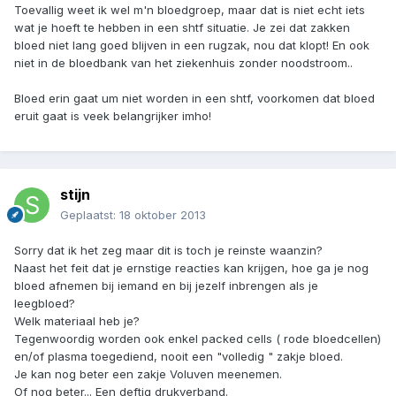
Toevallig weet ik wel m'n bloedgroep, maar dat is niet echt iets
wat je hoeft te hebben in een shtf situatie. Je zei dat zakken
bloed niet lang goed blijven in een rugzak, nou dat klopt! En ook
niet in de bloedbank van het ziekenhuis zonder noodstroom..
Bloed erin gaat um niet worden in een shtf, voorkomen dat bloed
eruit gaat is veek belangrijker imho!
stijn
Geplaatst:
18 oktober 2013
Sorry dat ik het zeg maar dit is toch je reinste waanzin?
Naast het feit dat je ernstige reacties kan krijgen, hoe ga je nog
bloed afnemen bij iemand en bij jezelf inbrengen als je
leegbloed?
Welk materiaal heb je?
Tegenwoordig worden ook enkel packed cells ( rode bloedcellen)
en/of plasma toegediend, nooit een "volledig " zakje bloed.
Je kan nog beter een zakje Voluven meenemen.
Of nog beter... Een deftig drukverband.