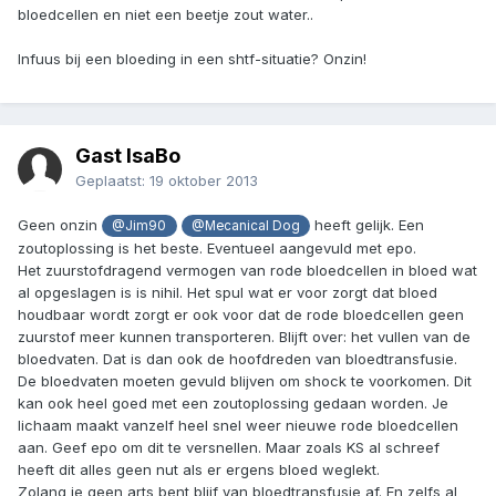
bloedcellen en niet een beetje zout water..
Infuus bij een bloeding in een shtf-situatie? Onzin!
Gast IsaBo
Geplaatst:
19 oktober 2013
Geen onzin
heeft gelijk. Een
@Jim90
@Mecanical Dog
zoutoplossing is het beste. Eventueel aangevuld met epo.
Het zuurstofdragend vermogen van rode bloedcellen in bloed wat
al opgeslagen is is nihil. Het spul wat er voor zorgt dat bloed
houdbaar wordt zorgt er ook voor dat de rode bloedcellen geen
zuurstof meer kunnen transporteren. Blijft over: het vullen van de
bloedvaten. Dat is dan ook de hoofdreden van bloedtransfusie.
De bloedvaten moeten gevuld blijven om shock te voorkomen. Dit
kan ook heel goed met een zoutoplossing gedaan worden. Je
lichaam maakt vanzelf heel snel weer nieuwe rode bloedcellen
aan. Geef epo om dit te versnellen. Maar zoals KS al schreef
heeft dit alles geen nut als er ergens bloed weglekt.
Zolang je geen arts bent blijf van bloedtransfusie af. En zelfs al