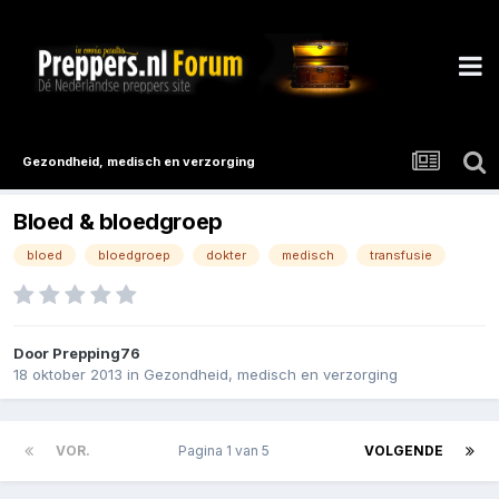
Gezondheid, medisch en verzorging
Bloed & bloedgroep
bloed
bloedgroep
dokter
medisch
transfusie
Door
Prepping76
18 oktober 2013
in
Gezondheid, medisch en verzorging
VOR.
Pagina 1 van 5
VOLGENDE