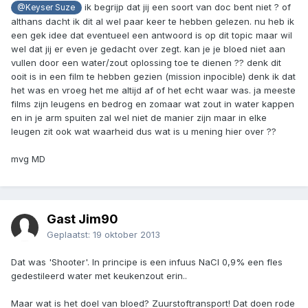
ik begrijp dat jij een soort van doc bent niet ? of
@Keyser Suze
althans dacht ik dit al wel paar keer te hebben gelezen. nu heb ik
een gek idee dat eventueel een antwoord is op dit topic maar wil
wel dat jij er even je gedacht over zegt. kan je je bloed niet aan
vullen door een water/zout oplossing toe te dienen ?? denk dit
ooit is in een film te hebben gezien (mission inpocible) denk ik dat
het was en vroeg het me altijd af of het echt waar was. ja meeste
films zijn leugens en bedrog en zomaar wat zout in water kappen
en in je arm spuiten zal wel niet de manier zijn maar in elke
leugen zit ook wat waarheid dus wat is u mening hier over ??
mvg MD
Gast Jim90
Geplaatst:
19 oktober 2013
Dat was 'Shooter'. In principe is een infuus NaCl 0,9% een fles
gedestileerd water met keukenzout erin..
Maar wat is het doel van bloed? Zuurstoftransport! Dat doen rode