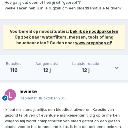
Hoe ga jij dat doen of heb jij dit "geprept"?
Welke zaken heb jij in je rugzak om een bloedtransfusie te doen?
Voorbereid op noodsituaties:
bekijk de noodpakketen
Op zoek naar waterfilters, messen, tools of lang
houdbaar eten? Ga dan naar
www.prepshop.nl
!
Reacties
Aangemaakt
Laatste reactie
116
12 j
12 j
lewieke
Geplaatst:
18 oktober 2013
Ik laat minstens jaarlijks een bloedtest uitvoeren. Kwestie van
gezond te blijven of eventuele mankementen tijdig op te merken.
Volgens mij wordt compatibiliteit van bloed getest op een glazen
plaatje voor je het toegediend krijgt. Ik heb dat ooit eens gelezen.