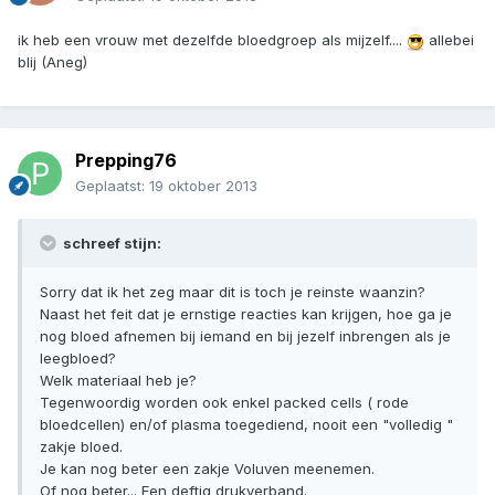
ik heb een vrouw met dezelfde bloedgroep als mijzelf....
allebei
blij (Aneg)
Prepping76
Geplaatst:
19 oktober 2013
schreef stijn:
Sorry dat ik het zeg maar dit is toch je reinste waanzin?
Naast het feit dat je ernstige reacties kan krijgen, hoe ga je
nog bloed afnemen bij iemand en bij jezelf inbrengen als je
leegbloed?
Welk materiaal heb je?
Tegenwoordig worden ook enkel packed cells ( rode
bloedcellen) en/of plasma toegediend, nooit een "volledig "
zakje bloed.
Je kan nog beter een zakje Voluven meenemen.
Of nog beter... Een deftig drukverband.