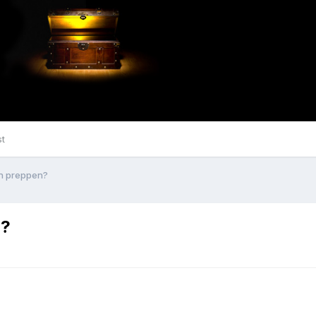
st
aan preppen?
n?