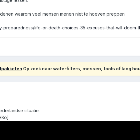
nuttige lessen.
 redenen waarom veel mensen menen niet te hoeven preppen.
y-preparedness/life-or-death-choices-35-excuses-that-will-doom
odpakketen
Op zoek naar waterfilters, messen, tools of lang h
derlandse situatie.
VKo]