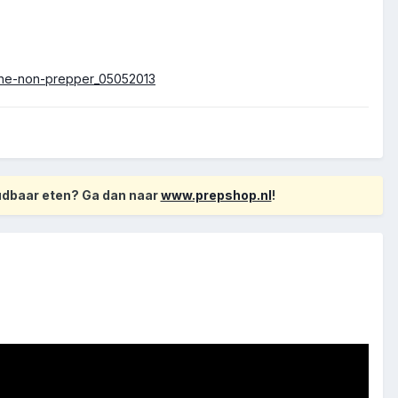
-the-non-prepper_05052013
oudbaar eten? Ga dan naar
www.prepshop.nl
!