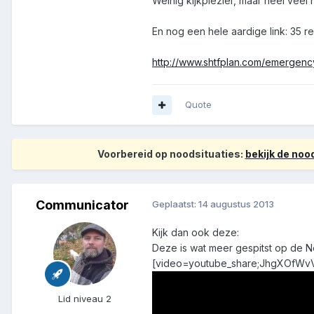
Weinig kijkplezier, maar heel veel 
En nog een hele aardige link: 35
http://www.shtfplan.com/emergenc
Quote
Voorbereid op noodsituaties:
bekijk de no
Communicator
Geplaatst:
14 augustus 2013
Kijk dan ook deze:
Deze is wat meer gespitst op de Ne
[video=youtube_share;JhgXOfWv
Lid niveau 2