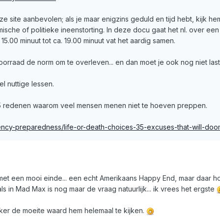
e site aanbevolen; als je maar enigzins geduld en tijd hebt, kijk he
mische of politieke ineenstorting. In deze docu gaat het nl. over ee
. 15.00 minuut tot ca. 19.00 minuut vat het aardig samen.
oorraad de norm om te overleven... en dan moet je ook nog niet la
el nuttige lessen.
 35 redenen waarom veel mensen menen niet te hoeven preppen.
ency-preparedness/life-or-death-choices-35-excuses-that-will-d
et een mooi einde... een echt Amerikaans Happy End, maar daar ho
s in Mad Max is nog maar de vraag natuurlijk... ik vrees het ergste
eker de moeite waard hem helemaal te kijken.