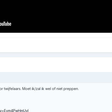
r twijfelaars. Moet ik/zal ik wel of niet preppen.
h?v=Eym4PwHmUvI