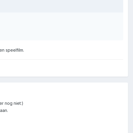
en speelfilm.
r nog niet:)
aan.