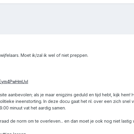
wijfelaars. Moet ik/zal ik wel of niet preppen.
v=Eym4PwHmUvI
ite aanbevolen; als je maar enigzins geduld en tijd hebt, kijk hem! 
olitieke ineenstorting. In deze docu gaat het nl. over een zich snel 
 19.00 minuut vat het aardig samen.
raad de norm om te overleven... en dan moet je ook nog niet lasti