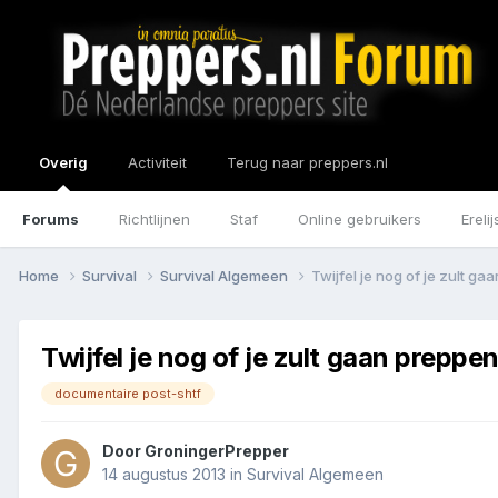
Overig
Activiteit
Terug naar preppers.nl
Forums
Richtlijnen
Staf
Online gebruikers
Erelij
Home
Survival
Survival Algemeen
Twijfel je nog of je zult g
Twijfel je nog of je zult gaan preppe
documentaire post-shtf
Door
GroningerPrepper
14 augustus 2013
in
Survival Algemeen