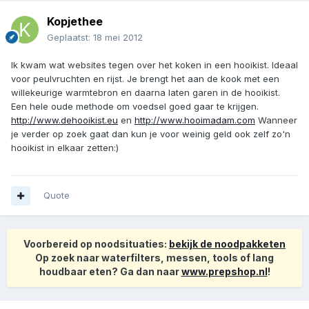
Kopjethee
Geplaatst:
18 mei 2012
Ik kwam wat websites tegen over het koken in een hooikist. Ideaal
voor peulvruchten en rijst. Je brengt het aan de kook met een
willekeurige warmtebron en daarna laten garen in de hooikist.
Een hele oude methode om voedsel goed gaar te krijgen.
http://www.dehooikist.eu
en
http://www.hooimadam.com
Wanneer
je verder op zoek gaat dan kun je voor weinig geld ook zelf zo'n
hooikist in elkaar zetten:)
Quote
Voorbereid op noodsituaties:
bekijk de noodpakketen
Op zoek naar waterfilters, messen, tools of lang
houdbaar eten? Ga dan naar
www.prepshop.nl
!