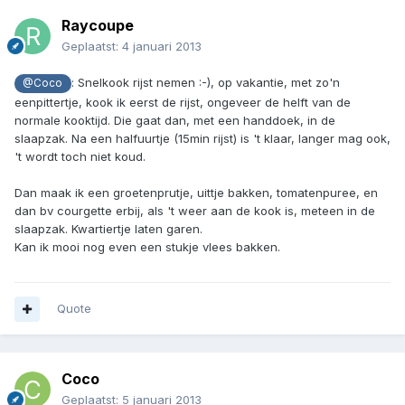
Raycoupe
Geplaatst:
4 januari 2013
: Snelkook rijst nemen :-), op vakantie, met zo'n
@Coco
eenpittertje, kook ik eerst de rijst, ongeveer de helft van de
normale kooktijd. Die gaat dan, met een handdoek, in de
slaapzak. Na een halfuurtje (15min rijst) is 't klaar, langer mag ook,
't wordt toch niet koud.
Dan maak ik een groetenprutje, uittje bakken, tomatenpuree, en
dan bv courgette erbij, als 't weer aan de kook is, meteen in de
slaapzak. Kwartiertje laten garen.
Kan ik mooi nog even een stukje vlees bakken.
Quote
Coco
Geplaatst:
5 januari 2013