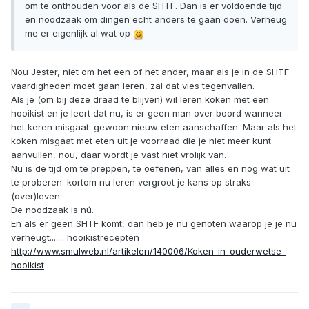
om te onthouden voor als de SHTF. Dan is er voldoende tijd
en noodzaak om dingen echt anders te gaan doen. Verheug
me er eigenlijk al wat op
Nou Jester, niet om het een of het ander, maar als je in de SHTF
vaardigheden moet gaan leren, zal dat vies tegenvallen.
Als je (om bij deze draad te blijven) wil leren koken met een
hooikist en je leert dat nu, is er geen man over boord wanneer
het keren misgaat: gewoon nieuw eten aanschaffen. Maar als het
koken misgaat met eten uit je voorraad die je niet meer kunt
aanvullen, nou, daar wordt je vast niet vrolijk van.
Nu is de tijd om te preppen, te oefenen, van alles en nog wat uit
te proberen: kortom nu leren vergroot je kans op straks
(over)leven.
De noodzaak is nú.
En als er geen SHTF komt, dan heb je nu genoten waarop je je nu
verheugt....... hooikistrecepten
http://www.smulweb.nl/artikelen/140006/Koken-in-ouderwetse-
hooikist