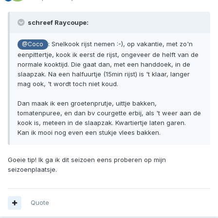
schreef Raycoupe:
: Snelkook rijst nemen :-), op vakantie, met zo'n
@Coco
eenpittertje, kook ik eerst de rijst, ongeveer de helft van de
normale kooktijd. Die gaat dan, met een handdoek, in de
slaapzak. Na een halfuurtje (15min rijst) is 't klaar, langer
mag ook, 't wordt toch niet koud.
Dan maak ik een groetenprutje, uittje bakken,
tomatenpuree, en dan bv courgette erbij, als 't weer aan de
kook is, meteen in de slaapzak. Kwartiertje laten garen.
Kan ik mooi nog even een stukje vlees bakken.
Goeie tip! Ik ga ik dit seizoen eens proberen op mijn
seizoenplaatsje.
Quote