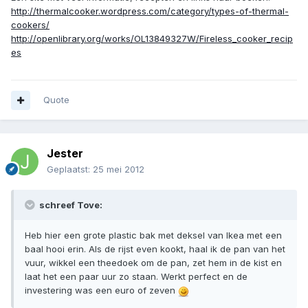
http://thermalcooker.wordpress.com/category/types-of-thermal-
cookers/
http://openlibrary.org/works/OL13849327W/Fireless_cooker_recip
es
Quote
Jester
Geplaatst:
25 mei 2012
schreef Tove:
Heb hier een grote plastic bak met deksel van Ikea met een
baal hooi erin. Als de rijst even kookt, haal ik de pan van het
vuur, wikkel een theedoek om de pan, zet hem in de kist en
laat het een paar uur zo staan. Werkt perfect en de
investering was een euro of zeven