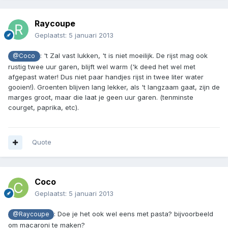
Raycoupe
Geplaatst:
5 januari 2013
: 't Zal vast lukken, 't is niet moeilijk. De rijst mag ook
@Coco
rustig twee uur garen, blijft wel warm ('k deed het wel met
afgepast water! Dus niet paar handjes rijst in twee liter water
gooien!). Groenten blijven lang lekker, als 't langzaam gaat, zijn de
marges groot, maar die laat je geen uur garen. (tenminste
courget, paprika, etc).
Quote
Coco
Geplaatst:
5 januari 2013
: Doe je het ook wel eens met pasta? bijvoorbeeld
@Raycoupe
om macaroni te maken?