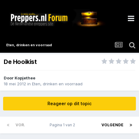
Eten, drinken en voorraad
De Hooikist
Door
Kopjethee
18 mei 2012
in
Eten, drinken en voorraad
Reageer op dit topic
VOR.
Pagina 1 van 2
VOLGENDE